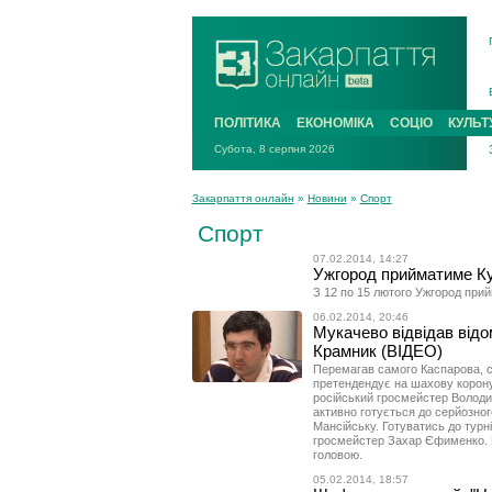
ПОЛІТИКА
ЕКОНОМІКА
СОЦІО
КУЛЬТ
Субота, 8 серпня 2026
Закарпаття онлайн
»
Новини
»
Спорт
Спорт
07.02.2014, 14:27
Ужгород прийматиме Куб
З 12 по 15 лютого Ужгород прий
06.02.2014, 20:46
Мукачево відвідав від
Крамник (ВІДЕО)
Перемагав самого Каспарова, с
претендендує на шахову корону 
російський гросмейстер Володим
активно готується до серйозного
Мансійську. Готуватись до турн
гросмейстер Захар Єфименко. Р
головою.
05.02.2014, 18:57