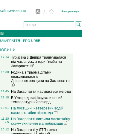
ЛАЙН МОВЛЕННЯ
Авторизація
ІВ
 ЗАКАРПАТТЯ
PRO URBE
НОВИНИ
17:14
Туристка з Дніпра травмувалася
під час спуску з гори Гимба на
Закарпатті
16:30
Родина з трьома дітьми
евакуювалася із
Дніпропетровщини на Закарпаття
14:45
На Закарпаття насувається негода
13:18
В Ужгороді зафіксували новий
температурний рекорд
13:01
На Хустщині нетверезий водій
насмерть збив пішохода
11:25
На Закарпатті викрили масштабну
/ 5
схему ухилення від мобілізації
10:12
На Закарпатті у ДТП тяжко