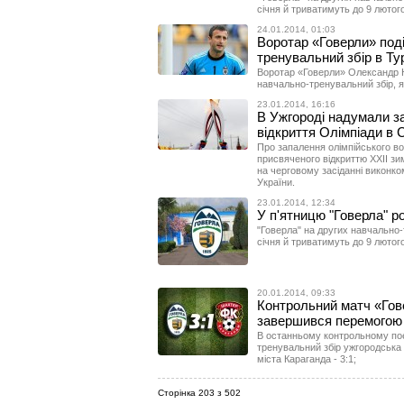
січня й триватимуть до 9 лютог
24.01.2014, 01:03
Воротар «Говерли» под
тренувальний збір в Ту
Воротар «Говерли» Олександр 
навчально-тренувальний збір, я
23.01.2014, 16:16
В Ужгороді надумали за
відкриття Олімпіади в 
Про запалення олімпійського во
присвяченого відкриттю ХХІІ зи
на черговому засіданні виконк
України.
23.01.2014, 12:34
У п'ятницю "Говерла" ро
"Говерла" на других навчально-
січня й триватимуть до 9 лютого
20.01.2014, 09:33
Контрольний матч «Гов
завершився перемогою у
В останньому контрольному по
тренувальний збір ужгородська
міста Караганда - 3:1;
Сторінка 203 з 502