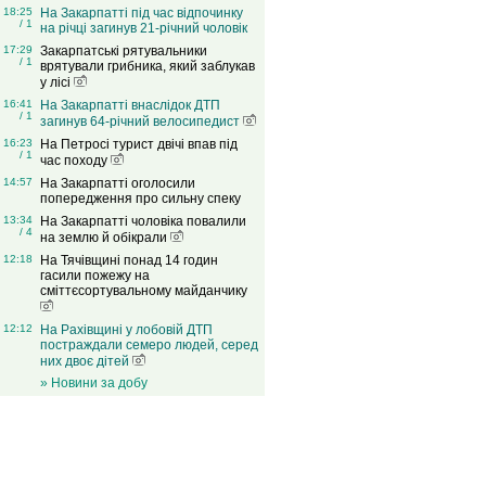
18:25
На Закарпатті під час відпочинку
/ 1
на річці загинув 21-річний чоловік
17:29
Закарпатські рятувальники
/ 1
врятували грибника, який заблукав
у лісі
16:41
На Закарпатті внаслідок ДТП
/ 1
загинув 64-річний велосипедист
16:23
На Петросі турист двічі впав під
/ 1
час походу
14:57
На Закарпатті оголосили
попередження про сильну спеку
13:34
На Закарпатті чоловіка повалили
/ 4
на землю й обікрали
12:18
На Тячівщині понад 14 годин
гасили пожежу на
сміттєсортувальному майданчику
12:12
На Рахівщині у лобовій ДТП
постраждали семеро людей, серед
них двоє дітей
» Новини за добу