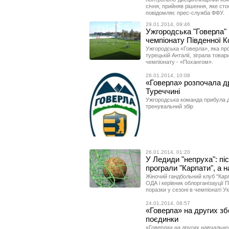
січня, прийняв рішення, яке сто
повідомляє прес-служба ФФУ.
29.01.2014, 09:46
Ужгородська "Говерла" 
чемпіонату Південної К
Ужгородська «Говерла», яка пр
турецькій Анталії, зіграла това
чемпіонату - «Похангом».
26.01.2014, 10:08
«Говерла» розпочала др
Туреччині
Ужгородська команда прибула д
тренувальний збір
26.01.2014, 01:20
У Ледиди "непруха": пі
програли "Карпати", а
Жіночий гандбольний клуб "Карп
ОДА і керівник облорганізауції 
поразки у сезоні в чемпіонаті Ук
24.01.2014, 08:57
«Говерла» на других зб
поєдинки
«Говерла» на других навчально-