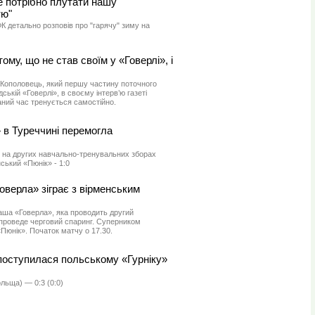
 потрібно плутати нашу
тю"
К детально розповів про "гарячу" зиму на
му, що не став своїм у «Говерлі», і
Кополовець, який першу частину поточного
ській «Говерлі», в своєму інтерв’ю газеті
ний час тренується самостійно.
 в Туреччині перемогла
 на других навчально-тренувальних зборах
ський «Пюнік» - 1:0
оверла» зіграє з вірменським
наша «Говерла», яка проводить другий
 проведе черговий спаринг. Суперником
Пюнік». Початок матчу о 17.30.
поступилася польському «Гурніку»
льща) — 0:3 (0:0)