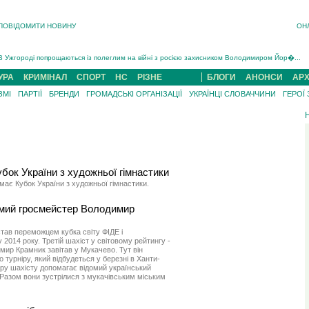
ПОВІДОМИТИ НОВИНУ
ОН
Інструктора районного ТЦК на Закарпатті судитимуть за обвинуваченням у катув...
В Ужгороді попрощаються із полеглим на війні з росією захисником Володимиром Йор�...
В Ужгороді 5 серпня попрощаються із захисником Богданом Югасом, який два роки �...
УРА
КРИМІНАЛ
СПОРТ
НС
РІЗНЕ
БЛОГИ
АНОНСИ
АРХ
Підтвердили загибель захисника із Нанкова на Хустщині Юліана Гербея (ФОТО)[/gree...
На війні з рф поліг військовий з Виноградова Ігнат Роздяловський (ФОТО)...
ЗМІ
ПАРТІЇ
БРЕНДИ
ГРОМАДСЬКІ ОРГАНІЗАЦІЇ
УКРАЇНЦІ СЛОВАЧЧИНИ
ГЕРОЇ
На Хустщині внаслідок ДТП за участі трьох авто постраждали 13 людей (ФОТО)...
Інструктора районного ТЦК на Закарпатті судитимуть за обвинувачен...
ок України з художньої гімнастики
має Кубок України з художньої гімнастики.
омий гросмейстер Володимир
тав переможцем кубка світу ФІДЕ і
2014 року. Третій шахіст у світовому рейтингу -
ир Крамник завітав у Мукачево. Тут він
 турніру, який відбудеться у березні в Ханти-
іру шахісту допомагає відомий український
азом вони зустрілися з мукачівським міським