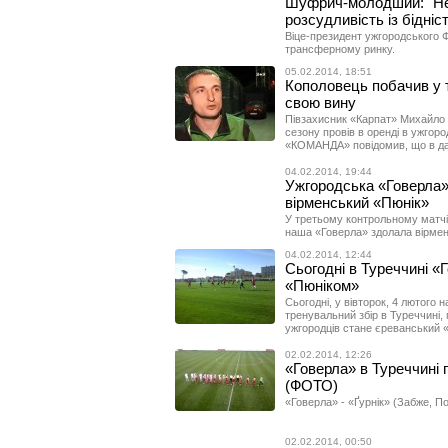
Шуфрич-молодший: "Не
розсудливість із бідніс
Віце-президент ужгородського Ф
трансферному ринку.
05.02.2014, 18:51
Кополовець побачив у то
свою вину
Півзахисник «Карпат» Михайло 
сезону провів в оренді в ужгород
«КОМАНДА» повідомив, що в да
04.02.2014, 19:44
Ужгородська «Говерла»
вірменський «Пюнік»
У третьому контрольному матчі
наша «Говерла» здолала вірмен
04.02.2014, 12:44
Сьогодні в Туреччині «Г
«Пюніком»
Сьогодні, у вівторок, 4 лютого 
тренувальний збір в Туреччині,
ужгородців стане єреванський «
02.02.2014, 12:26
«Говерла» в Туреччині 
(ФОТО)
«Говерла» - «Ґурнік» (Забже, По
02.02.2014, 00:50