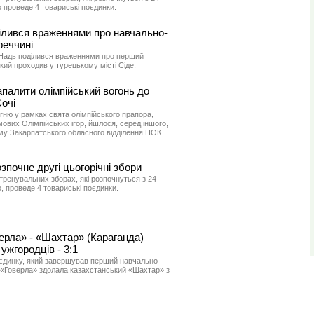
о проведе 4 товариські поєдинки.
ілився враженнями про навчально-
реччині
Надь поділився враженнями про перший
кий проходив у турецькому місті Сіде.
палити олімпійський вогонь до
Сочі
гню у рамках свята олімпійського прапора,
мових Олімпійських ігор, йшлося, серед іншого,
ому Закарпатського обласного відділення НОК
зпочне другі цьогорічні збори
тренувальних зборах, які розпочнуться з 24
, проведе 4 товариські поєдинки.
ерла» - «Шахтар» (Караганда)
жгородців - 3:1
єдинку, який завершував перший навчально
 «Говерла» здолала казахстанський «Шахтар» з