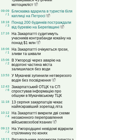
травмувався 41-річний
мотоцикліст
09:09
Блискавка вдарила в туристів біля
/ 1
каплиці на Петросі
18:18
Понад 200 будинків постраждали
/ 3
від буревію на Берегівщині
17:16
На Закарпатті судитимуть
учасників контрабанди кокаїну на
понад $1 млн
16:06
На Закарпатті очікуються грози,
/ 1
зливи та шквали
15:06
В Ужгороді через аварію на
/ 2
водогоні частина міста
залишилася без води
13:53
У Мукачеві зупинили нетверезого
водія без посвідчення
12:43
Закарпатський ОТЦК та СП
/ 6
спростував інформацію про
обшуки в Мукачівському ТЦК
11:18
13 серпня закарпатців чекає
найяскравіший зорепад літа
10:12
На Закарпатті викрили дві схеми
/ 4
незаконного переправлення
військовозобов’язаних
09:13
На Ужгородщині невідомі відкрили
/ 2
стрілянину по конях
18:13
Рятувальники допомогли туристу з