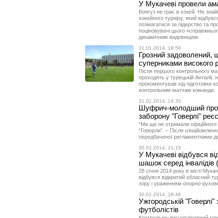
У Мукачеві провели ам
Боягуз не грає в хокей. Не зна
хокейного турніру, який відбувс
позмагатися за лідерство та п
поціновувачі цього «справжньог
динамічним видовищем.
31.01.2014, 18:58
Грозний задоволений, щ
суперниками високого р
Після першого контрольного мат
проходять у турецькій Анталії,
прокоментував хід підготовки к
контрольним матчам команди.
31.01.2014, 14:35
Шуфрич-молодший прок
заборону "Говерлі" реє
“Ми ще не отримали офіційного т
“Говерли”. – Після ознайомленн
передбаченої регламентними д
30.01.2014, 21:15
У Мукачеві відбувся від
шашок серед інвалідів 
28 січня 2014 року в місті Мука
відбувся відкритий обласний тур
зору і ураженням опорно-рухово
30.01.2014, 18:46
Ужгородській "Говерлі"
футболістів
Контрольно-дисциплінарний комі