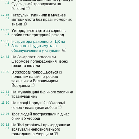
/ 2
Одеси, який травмувався на
Говерлі
17:45
Патрульні зупинили в Мукачеві
/ 1
мотоцикліста без прав і номерних
знаків
16:35
Ужгород вчетверте за серпень
/ 1
побив температурний рекорд
15:33
Інструктора районного ТЦК на
/ 8
Закарпатті судитимуть за
обвинуваченням у катуванні
14:42
На Закарпатті оголосили
штормове попередження через
грози та шквали
13:29
В Ужгороді попрощаються із
полеглим на війні з росією
захисником Володимиром
Йорданом
12:34
На Мукачівщині 8-річного хлопчика
/ 1
травмував кінь
11:19
На площі Народній в Ужгороді
чоловік влаштував дебош
10:26
Троє людей постраждали під час
бійки в Ужгороді
09:12
На Тисі українські прикордонники
/ 1
врятували неповнолітнього
громадянина Угорщини