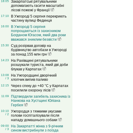
18:05
Закарпатські рятувальники
допомагають гасити масштабні
лісові пожежі у Франції
17:10
В Ужгороді 5 серпня перекриють
частину вулиці Фединця
16:00
В Ужгороді 5 серпня
попрощаються із захисником
Богданом Югасом, який два роки
вважався зниклим безвісти
15:30
Суд розірвав договір на
будівництво автобази в Ужгороді
за понад 155 млн грн
14:23
На Рахівщині рятувальники
розшукали туриста, який дві доби
блукав у Карпатах
13:08
На Ужгородщині дворічний
/ 3
хлопчик випив паливо
12:15
Через спеку до +40 °C у Карпатах
посилили охорону лісів
11:09
Підтвердили загибель захисника із
Нанкова на Хустщині Юліана
Гербея
10:10
Ужгородця з тяжкими укусами
/ 2
голови госпіталізували після
нападу домашнього собаки
09:00
На Закарпатті жінка з 9-річним
/ 3
сином вистрибнули з поїзда