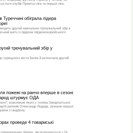
сується клубів Прем'єр-ліги та першої ліги,
в Туреччині обіграла лідера
ореї
оводить другий навчально-тренувальний збір в
риський матч із лідером південнокорейського
угий тренувальний збір у
о турецького міста Белек й розпочала другий
сля пожежі на ранчо вперше в сезоні
 народ штурмує ОДА
ати", власником якого є голова Закарпатської
Партії регіонів Олександр Ледида, зазнали першої
раїни з гандболу.
орах проведе 4 товариські
тренувальних зборах, які розпочнуться з 24