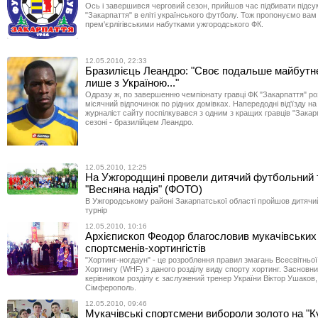
Ось і завершився черговий сезон, прийшов час підбивати підсу
"Закарпаття" в еліті українського футболу. Тож пропонуємо ва
прем'єрлігівськими набутками ужгородського ФК.
12.05.2010, 22:33
Бразилієць Леандро: "Своє подальше майбутн
лише з Україною..."
Одразу ж, по завершенню чемпіонату гравці ФК "Закарпаття" ро
місячний відпочинок по рідних домівках. Напередодні від'їзду н
журналіст сайту поспілкувався з одним з кращих гравців "Закар
сезоні - бразилійцем Леандро.
12.05.2010, 12:25
На Ужгородщині провели дитячий футбольний 
"Весняна надія" (ФОТО)
В Ужгородському районі Закарпатської області пройшов дитяч
турнір
12.05.2010, 10:16
Архієпископ Феодор благословив мукачівських
спортсменів-хортингістів
"Хортинг-ногдаун" - це розроблення правил змагань Всесвітньої
Хортингу (WHF) з даного розділу виду спорту хортинг. Засновн
керівником розділу є заслужений тренер України Віктор Ушаков,
Сімферополь.
12.05.2010, 09:46
Мукачівські спортсмени вибороли золото на "К