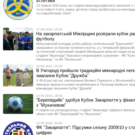
атлетики
13 травня 2010 року на стадіоні Авангард відбулися змагання з 
та естафети (тато, мама, дитина) серед професорсько-виклада
та співробітників УжНУ.
17.05.2010, 10:15
На закарпатській Міжгірщині розіграли кубок ра
футболу
Минулорічний володар кубка району келечинський "Едельвейс" 
залишився за бортом головного матчу, а у теперішній фінальній
за почесний спортивний трофей Міжгірщини минулої неділі на р
стадіоні "Авангард" боролися непримиримі суперники - ФК "Кол
Негровець" та ФК "Лозянське".
14.05.2010, 23:39
В Ужгороді пройшли традиційні міжнародні лег
змагання Кубок "Дружба"
У 49-й раз під час святкування Великої Перемоги у Вітчизняній в
німецько-фашистськими загарбниками в Ужгороді пройшли трад
міжнародні змагання Кубок "Дружба".
14.05.2010, 19:03
"Берегвідийк" здобув Кубок Закарпаття у фіна
з "Мукачевом"
У неділю на ужгородському стадіоні "Авангард" відбувся фіналь
області між ФК "Берегвідийк"та "Мукачево".
12.05.2010, 22:40
ФК "Закарпаття": Підсумки сезону 2009/10 у ст
цифрах