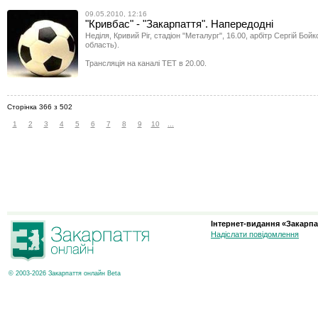
09.05.2010, 12:16
"Кривбас" - "Закарпаття". Напередодні
Неділя, Кривий Ріг, стадіон "Металург", 16.00, арбітр Сергій Бойк
область).
Трансляція на каналі ТЕТ в 20.00.
Сторінка 366 з 502
1
2
3
4
5
6
7
8
9
10
...
Інтернет-видання «Закарпа
Надіслати повідомлення
© 2003-2026 Закарпаття онлайн Beta