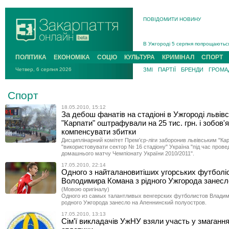
ПОВІДОМИТИ НОВИНУ
Інструктора районного ТЦК на Зак
В Ужгороді попрощаються із полег
В Ужгороді 5 серпня попрощаються
Підтвердили загибель захисника і
ПОЛІТИКА
ЕКОНОМІКА
СОЦІО
КУЛЬТУРА
КРИМІНАЛ
СПОРТ
На війні з рф поліг військовий з 
Четвер, 6 серпня 2026
ЗМІ
ПАРТІЇ
БРЕНДИ
ГРОМАД
На Хустщині внаслідок ДТП за уча
Інструктора районного ТЦК на Зак
Спорт
18.05.2010, 15:12
За дебош фанатів на стадіоні в Ужгороді львівс
"Карпати" оштрафували на 25 тис. грн. і зобов'
компенсувати збитки
Дисциплінарний комітет Прем'єр-ліги заборонив львівським "Ка
"використовувати сектор № 16 стадіону" Україна "під час пров
домашнього матчу Чемпіонату України 2010/2011".
17.05.2010, 22:14
Одного з найталановитіших угорських футболіс
Володимира Комана з рідного Ужгорода занесло
(Мовою оригіналу)
Одного из самых талантливых венгерских футболистов Владим
родного Ужгорода занесло на Апеннинский полуостров.
17.05.2010, 13:13
Сім'ї викладачів УжНУ взяли участь у змагання