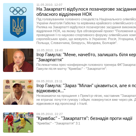
11.05.2010, 12:07
На Закарпатті відбулося позачергове засіданн
обласного відділення НОК
Під головуванням головного спеціаліста Національного олімпійс
України Анатолія Габелка та керівника крайового олімпійського 
Риляка на Закарпатті відбулося позачергове засідання виконко
відділення НОК, на якому був обговорений проект "Положення 
проведення І-го науково-спортивного форуму олімпійських комі
європейських країн, що межують із Україною: Росія, Угорщина, 
Польща, Словаччина, Білорусь, Молдова, Болгарія".
10.05.2010, 19:40
Ігор Гамула: "Мене, начебто, залишать біля ке
"Закарпаття"
Післематчева прес-конференція головного тренера ФК"Закарпат
Гамули після матчу "Кривбас" - "Закарпаття":
09.05.2010, 23:11
Ігор Гамула: "Зараз "Мілан" цікавиться, але я п
відмовився..."
Незважаючи на прощання з Прем'єр-лігою, наставник "Закарпат
не втрачає почуття гумору і обіцяє повернутися вже через рік. Д
відмовився від пропозиції з Італії.
09.05.2010, 22:27
"Кривбас" - "Закарпаття": безнадія проти надії
"Кривбас" - "Закарпаття" 3:1