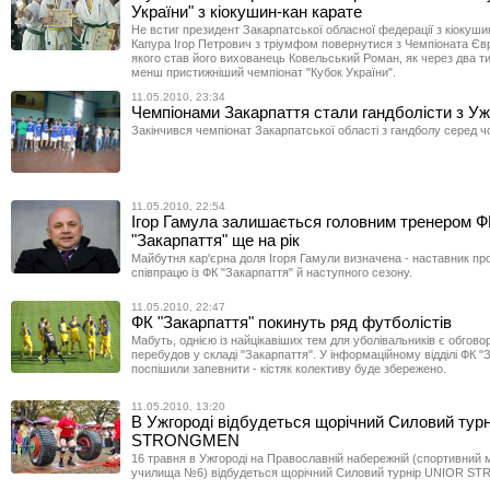
України" з кіокушин-кан карате
Не встиг президент Закарпатської обласної федерації з кіокуши
Капура Ігор Петрович з тріумфом повернутися з Чемпіоната Єв
якого став його вихованець Ковельський Роман, як через два т
менш пристижніший чемпіонат "Кубок України".
11.05.2010, 23:34
Чемпіонами Закарпаття стали гандболісти з У
Закінчився чемпіонат Закарпатської області з гандболу серед чо
11.05.2010, 22:54
Ігор Гамула залишається головним тренером Ф
"Закарпаття" ще на рік
Майбутня кар'єрна доля Ігоря Гамули визначена - наставник п
співпрацю із ФК "Закарпаття" й наступного сезону.
11.05.2010, 22:47
ФК "Закарпаття" покинуть ряд футболістів
Мабуть, однією із найцікавіших тем для уболівальників є обгов
перебудов у складі "Закарпаття". У інформаційному відділі ФК "
поспішили запевнити - кістяк колективу буде збережено.
11.05.2010, 13:20
В Ужгороді відбудеться щорічний Силовий тур
STRONGMEN
16 травня в Ужгороді на Православній набережній (спортивний
училища №6) відбудеться щорічний Силовий турнір UNIOR 