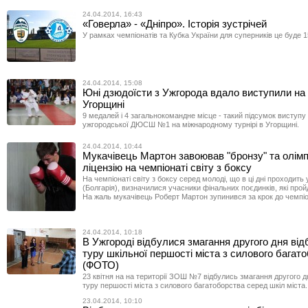
24.04.2014, 16:43
«Говерла» - «Дніпро». Історія зустрічей
У рамках чемпіонатів та Кубка України для суперників це буде 15
24.04.2014, 15:08
Юні дзюдоїсти з Ужгорода вдало виступили на 
Угорщині
9 медалей і 4 загальнокомандне місце - такий підсумок виступу
ужгородської ДЮСШ №1 на міжнародному турнірі в Угорщині.
24.04.2014, 10:44
Мукачівець Мартон завоював "бронзу" та олімп
ліцензію на чемпіонаті світу з боксу
На чемпіонаті світу з боксу серед молоді, що в ці дні проходить 
(Болгарія), визначилися учасники фінальних поєдинків, які прой
На жаль мукачівець Роберт Мартон зупинився за крок до чемпі
24.04.2014, 10:18
В Ужгороді відбулися змагання другого дня від
туру шкільної першості міста з силового багат
(ФОТО)
23 квітня на на території ЗОШ №7 відбулись змагання другого дн
туру першості міста з силового багатоборства серед шкіл міста.
23.04.2014, 10:10