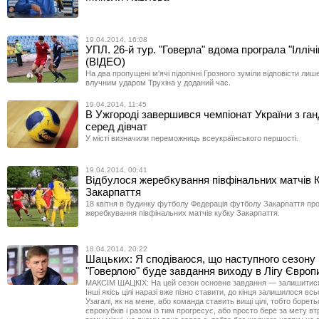
19.04.2014, 16:08
УПЛ. 26-й тур. "Говерла" вдома програла "Іллічі
(ВІДЕО)
На два пропущені м'ячі підопічні Грозного зуміли відповісти ли
влучним ударом Трухіна у доданий час.
19.04.2014, 11:45
В Ужгороді завершився чемпіонат України з га
серед дівчат
У місті визначили переможниць всеукраїнського першості.
19.04.2014, 00:41
Відбулося жеребкування півфінальних матчів 
Закарпаття
18 квітня в будинку футболу Федерація футболу Закарпаття пр
жеребкування півфінальних матчів кубку Закарпаття.
18.04.2014, 20:22
Шацьких: Я сподіваюся, що наступного сезону
"Говерлою" буде завдання виходу в Лігу Європ
МАКСІМ ШАЦКІХ: На цей сезон основне завдання — залишитися 
Інші якісь цілі наразі вже пізно ставити, до кінця залишилося всьо
Узагалі, як на мене, або команда ставить вищі цілі, тобто бореть
єврокубків і разом із тим прогресує, або просто бере за мету в