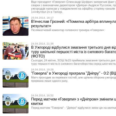
Віце-президент «Говерли» Олександр Шуфрич заперечив факт 
сварки з виконавчим директором «Дніпра» Андрієм Русолом, пр
ужгородців написав у повідомленні на офіційну сторінку каналів
1»/«Футбол 2» в Твітері.
25.04.2014, 16:17
В’ячеслав Грозний: «Помилка арбітра вплинула
результат»
Післяматчевий коментар головного тренера «Говерли»:
24.04.2014, 21:36
В Ужгороді відбулися змагання третього дня ві
туру шкільної першості міста із силового багат
(ФОТО)
Cьогодні, 24 квітня, ЗОШ №15 приймала змагання третього дня 
туру першості міста із силового багатоборства серед шкіл міста
24.04.2014, 19:26
"Говерла" в Ужгороді програла "Дніпру" - 0:2 (В
Матч проходив за переваги гостей, але щільна оборона ужгород
прорвана лише одного разу.
24.04.2014, 16:52
Перед матчем «Говерли» з «Дніпром» змінили ц
квитки
Перед матчем "Говерла" - "Дніпро" відбулися зміни цін на квитки