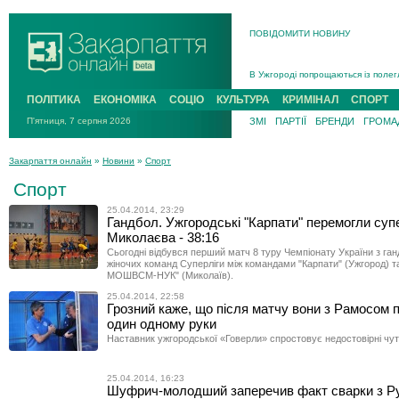
ПОВІДОМИТИ НОВИНУ
Інструктора районного ТЦК на Зак
В Ужгороді попрощаються із полег
В Ужгороді 5 серпня попрощаються
ПОЛІТИКА
ЕКОНОМІКА
СОЦІО
КУЛЬТУРА
КРИМІНАЛ
СПОРТ
Підтвердили загибель захисника і
П'ятниця, 7 серпня 2026
ЗМІ
ПАРТІЇ
БРЕНДИ
ГРОМАД
На війні з рф поліг військовий з 
На Хустщині внаслідок ДТП за уча
Закарпаття онлайн
»
Новини
»
Спорт
Інструктора районного ТЦК на Зак
Спорт
25.04.2014, 23:29
Гандбол. Ужгородські "Карпати" перемогли суп
Миколаєва - 38:16
Сьогодні відбувся перший матч 8 туру Чемпіонату України з га
жіночих команд Суперліги між командами "Карпати" (Ужгород) т
МОШВСМ-НУК" (Миколаїв).
25.04.2014, 22:58
Грозний каже, що після матчу вони з Рамосом 
один одному руки
Наставник ужгородської «Говерли» спростовує недостовірні чут
25.04.2014, 16:23
Шуфрич-молодший заперечив факт сварки з Р