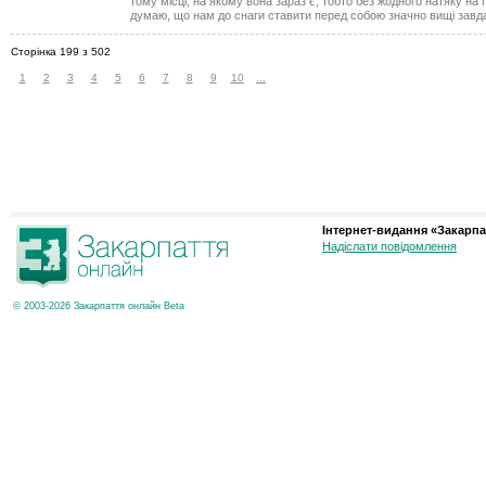
тому місці, на якому вона зараз є, тобто без жодного натяку на 
думаю, що нам до снаги ставити перед собою значно вищі завд
Сторінка 199 з 502
1
2
3
4
5
6
7
8
9
10
...
Інтернет-видання «Закарпа
Надіслати повідомлення
© 2003-2026 Закарпаття онлайн Beta