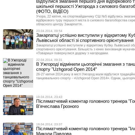
Відбулися змагання першого дня відбіркового 
шкільної першості Ужгорода з силового багато
(ФОТО, ВІДЕО)
Учора, 22 квітня, на спортмайданчику СШ №5 відбулись змаган
відбіркового туру першості міста із силового багатоборства сер
обласного центру Закарпаття.
23.04.2014, 09:54
Закарпатці успішно виступили у відкритому Ку
Львівської області зі спортивного орієнтуванн
Закарпатці успішно виступили у відкритому Кубку Львівської обл
спортивного орієнтування. Більшість з юних вихованців мукачів
«Товариш» повернулися додому з нагородами.
22.04.2014, 09:31
В Ужгороді відмінили цьогорічні змагання з та
спорту "Uzhgorod Open 2014″
26-27 квітня 2014 року в місті Ужгород мали відбутися традиційн
танцювального спорту - «Uzhgorod Open 2014». Однак, цьогоріч 
19.04.2014, 23:43
Післяматчевий коментар головного тренера "Го
В’ячеслава Грозного
19.04.2014, 23:37
Післяматчевий коментар головного тренера "Ілл
Миколи Павлова