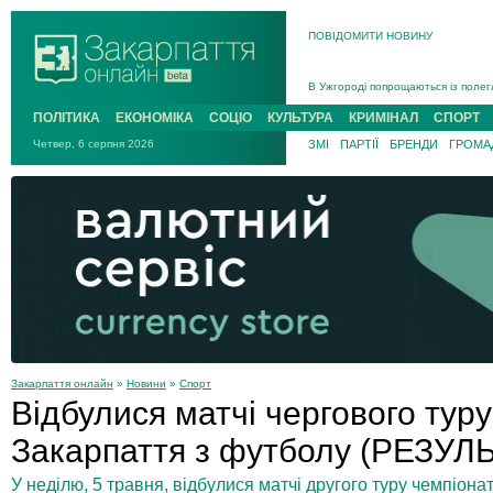
ПОВІДОМИТИ НОВИНУ
Інструктора районного ТЦК на Зак
В Ужгороді попрощаються із полег
В Ужгороді 5 серпня попрощаються
ПОЛІТИКА
ЕКОНОМІКА
СОЦІО
КУЛЬТУРА
КРИМІНАЛ
СПОРТ
Підтвердили загибель захисника і
Четвер, 6 серпня 2026
ЗМІ
ПАРТІЇ
БРЕНДИ
ГРОМАД
На війні з рф поліг військовий з 
На Хустщині внаслідок ДТП за уча
Інструктора районного ТЦК на Зак
Закарпаття онлайн
»
Новини
»
Спорт
Відбулися матчі чергового тур
Закарпаття з футболу (РЕЗУЛ
У неділю, 5 травня, відбулися матчі другого туру чемпіона