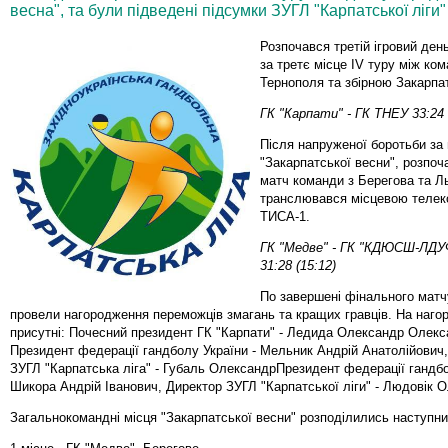
весна", та були підведені підсумки ЗУГЛ "Карпатської ліги
Розпочався третій ігровий ден
за третє місце IV туру між ко
Тернополя та збірною Закарпат
ГК "Карпати" - ГК ТНЕУ 33:24 
Після напруженої боротьби за
"Закарпатської весни", розпо
матч команди з Берегова та Л
транслювався місцевою телек
ТИСА-1.
ГК "Медве" - ГК "КДЮСШ-ЛДУФ
31:28 (15:12)
По завершені фінального матчу
провели нагородження переможців змагань та кращих гравців. На наго
присутні: Почесний президент ГК "Карпати" - Ледида Олександр Олекс
Президент федерації гандболу України - Мельник Андрій Анатолійович
ЗУГЛ "Карпатська ліга" - Губаль ОлександрПрезидент федерації гандбо
Шикора Андрій Іванович, Директор ЗУГЛ "Карпатської ліги" - Людовік 
Загальнокомандні місця "Закарпатської весни" розподілились наступн