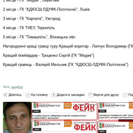
1 місце - ГК "Медве", Берегове
2 місце - ГК "КДЮСШ-ЛДУФК-Політехнік", Львів
3 місце - ГК "Карпати", Ужгород
4 місце - ГК ТНЕУ, Тернопіль
5 місце - ГК "Томашпіль", Вінницька обл.
Нагороджені кращі гравці туру:Кращий воротар - Лапчук Володимир (Г
Кращий бомбардир - Троценко Сергій (ГК "Медве")
Кращий гравець - Валерій Мельник (ГК "КДЮСШ-ЛДУФК-Політехнік")
Теги:
гандбол
Ділитись
На головну
Додати в закладки
Версія для друку
Пе