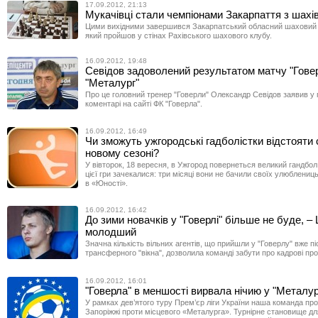
17.09.2012, 21:13
Мукачівці стали чемпіонами Закарпаття з шахі
Цими вихідними завершився Закарпатський обласний шаховий
який пройшов у стінах Рахівського шахового клубу.
16.09.2012, 19:48
Севідов задоволений результатом матчу "Говер
"Металург"
Про це головний тренер "Говерли" Олександр Севідов заявив у
коментарі на сайті ФК "Говерла".
16.09.2012, 16:49
Чи зможуть ужгородські гадболістки відстояти 
новому сезоні?
У вівторок, 18 вересня, в Ужгород повернеться великий гандбо
цієї гри зачекалися: три місяці вони не бачили своїх улюблени
в «Юності».
16.09.2012, 16:42
До зими новачків у "Говерлі" більше не буде, 
молодший
Значна кількість вільних агентів, що прийшли у "Говерлу" вже пі
трансферного "вікна", дозволила команді забути про кадрові пр
16.09.2012, 16:01
"Говерла" в меншості вирвала нічию у "Металур
У рамках дев’ятого туру Прем’єр ліги України наша команда пр
Запоріжжі проти місцевого «Металурга». Турнірне становище д