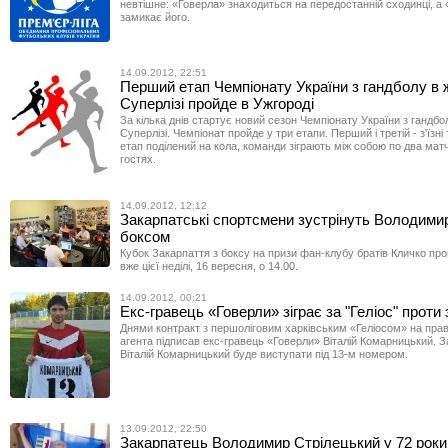
невтішне: «Говерла» знаходиться на передостанній сходинці, а
замикає його.
14.09.2012, 22:51
Перший етап Чемпіонату України з гандболу в ж
Суперлізі пройде в Ужгороді
За кілька днів стартує новий сезон Чемпіонату України з гандбол
Суперлізі. Чемпіонат пройде у три етапи. Перший і третій - з'їзні
етап поділений на кола, команди зіграють між собою по два матч
гостях.
14.09.2012, 12:12
Закарпатські спортсмени зустрінуть Володими
боксом
Кубок Закарпаття з боксу на призи фан-клубу братів Кличко про
вже цієї неділі, 16 вересня, о 14.00.
14.09.2012, 00:21
Екс-гравець «Говерли» зіграє за "Геліос" проти
Днями контракт з першоліговим харківським «Геліосом» на прав
агента підписав екс-гравець «Говерли» Віталій Комарницький. З
Віталій Комарницький буде виступати під 13-м номером.
13.09.2012, 22:50
Закарпатець Володимир Стрілецький у 72 роки