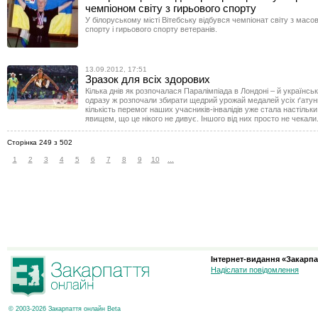
чемпіоном світу з гирьового спорту
У білоруському місті Вітебську відбувся чемпіонат світу з масо
спорту і гирьового спорту ветеранів.
13.09.2012, 17:51
Зразок для всіх здорових
Кілька днів як розпочалася Паралімпіада в Лондоні – й українсь
одразу ж розпочали збирати щедрий урожай медалей усіх ґатун
кількість перемог наших учасників-інвалідів уже стала настільк
явищем, що це нікого не дивує. Іншого від них просто не чекали
Сторінка 249 з 502
1
2
3
4
5
6
7
8
9
10
...
Інтернет-видання «Закарпа
Надіслати повідомлення
© 2003-2026 Закарпаття онлайн Beta