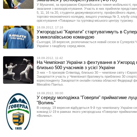
У Мукачеві, за програмою Європейського тижня мобільності, пр
змагання з велоорієнтування. Участь в них прийняли предста
5, 11, 16 та 20, студенти держуніверситету, професійного ліцею,
торгово-економічного коледжу, вищого училища № 3, клубу спо
орієнтування «Товариш» та гуртківці міського центру туризму.
18.09.2012, 17:16
Ужгородські "Карпати" стартуватимуть в Супер
з миколаївською командою
Сьогодні, 18 вересня, розпочинається новий сезон в Суперлізі 
України з гандболу серед жінок.
18.09.2012, 11:42
На Чемпіонат України з фехтування в Ужгород 
близько 500 учасників з усієї України
З них – 5 призерів Олімпіад, близько 30 – чемпіони світу і Європ
Закарпаття участь у Чемпіонаті братимуть приблизно 30 спортс
кореспонденту Закарпаття онлайн голова обласної Федерації ф
Михайло Пантьо.
18.09.2012, 00:00
У середу молодіжка "Говерли" прийматиме луц
"Волинь"
В середу, 19 вересня відбудеться 9-й тур чемпіонату України с
команд U-19 в рамках якого ужгородська «Говерла» прийматим
«Волинь».