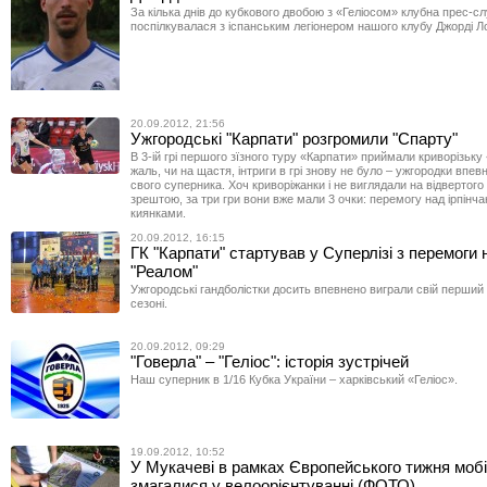
За кілька днів до кубкового двобою з «Геліосом» клубна прес-с
поспілкувалася з іспанським легіонером нашого клубу Джорді Л
20.09.2012, 21:56
Ужгородські "Карпати" розгромили "Спарту"
В 3-ій грі першого зїзного туру «Карпати» приймали криворізьку
жаль, чи на щастя, інтриги в грі знову не було – ужгородки впе
свого суперника. Хоч криворіжанки і не виглядали на відвертого
зрештою, за три гри вони вже мали 3 очки: перемогу над ірпінча
киянками.
20.09.2012, 16:15
ГК "Карпати" стартував у Суперлізі з перемоги 
"Реалом"
Ужгородські гандболістки досить впевнено виграли свій перший
сезоні.
20.09.2012, 09:29
"Говерла" – "Геліос": історія зустрічей
Наш суперник в 1/16 Кубка України – харківський «Геліос».
19.09.2012, 10:52
У Мукачеві в рамках Європейського тижня мобі
змагалися у велоорієнтуванні (ФОТО)