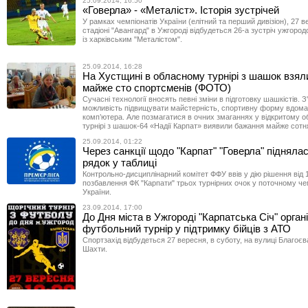
25.09.2014, 16:50
«Говерла» - «Металіст». Історія зустрічей
У рамках чемпіонатів України (елітний та перший дивізіон), 27 в
стадіоні "Авангард" в Ужгороді відбудеться 26-а зустріч ужгород
із харківським "Металістом".
25.09.2014, 16:28
На Хустщині в обласному турнірі з шашок взял
майже сто спортсменів (ФОТО)
Сучасні технології вносять певні зміни в підготовку шашкістів. 
можливість підвищувати майстерність, спортивну форму вдома
комп’ютера. Але позмагатися в очних змаганнях у відкритому 
турнірі з шашок-64 «Надії Карпат» виявили бажання майже сотн
25.09.2014, 01:22
Через санкції щодо "Карпат" "Говерла" підняла
рядок у таблиці
Контрольно-дисциплінарний комітет ФФУ ввів у дію рішення від 
позбавлення ФК "Карпати" трьох турнірних очок у поточному че
України.
23.09.2014, 17:00
До Дня міста в Ужгороді "Карпатська Січ" орган
футбольний турнір у підтримку бійців з АТО
Спортзахід відбудеться 27 вересня, в суботу, на вулиці Благоєв
Шахти.