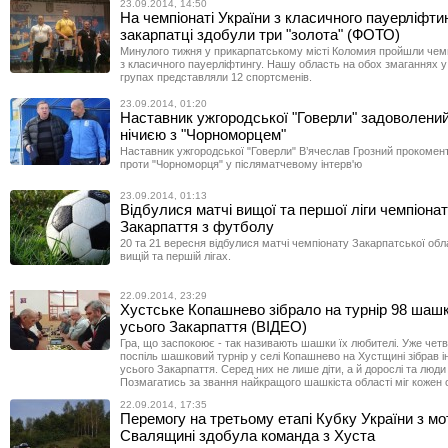
23.09.2014, 14:50
На чемпіонаті України з класичного пауерліфти
закарпатці здобули три "золота" (ФОТО)
Минулого тижня у прикарпатському місті Коломия пройшли чем
з класичного пауерліфтингу. Нашу область на обох змаганнях у 
групах представляли 12 спортсменів.
23.09.2014, 01:20
Наставник ужгородської "Говерли" задоволени
нічиєю з "Чорноморцем"
Наставник ужгородської "Говерли" В’ячеслав Грозний прокомен
проти "Чорноморця" у післяматчевому інтерв'ю
23.09.2014, 01:13
Відбулися матчі вищої та першої ліги чемпіона
Закарпаття з футболу
20 та 21 вересня відбулися матчі чемпіонату Закарпатської обл
вищій та першій лігах.
22.09.2014, 23:29
Хустське Копашнево зібрало на турнір 98 шашкі
усього Закарпаття (ВІДЕО)
Гра, що заспокоює - так називають шашки їх любителі. Уже чет
поспіль шашковий турнір у селі Копашнево на Хустщині зібрав і
усього Закарпаття. Серед них не лише діти, а й дорослі та люди 
Позмагатись за звання найкращого шашкіста області міг кожен 
22.09.2014, 17:35
Перемогу на третьому етапі Кубку України з мо
Свалящині здобула команда з Хуста