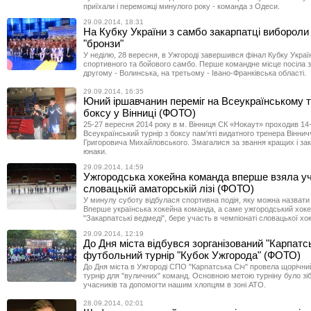
приїхали і переможці минулого року - команда з Одеси.
29.09.2014, 18:31
На Кубку України з самбо закарпатці вибороли 
"бронзи"
У неділю, 28 вересня, в Ужгороді завершився фінал Кубку Україн
спортивного та бойового самбо. Перше командне місце посіла з
другому - Волинська, на третьому - Івано-Франківська області.
29.09.2014, 16:35
Юний іршавчанин переміг на Всеукраїнському ту
боксу у Вінниці (ФОТО)
25-27 вересня 2014 року в м. Вінниця СК «Нокаут» проходив 14
Всеукраїнський турнір з боксу пам'яті видатного тренера Віннич
Григоровича Михайловського. Змагалися за звання кращих і зак
юнаки.
29.09.2014, 14:59
Ужгородська хокейна команда вперше взяла уч
словацькій аматорській лізі (ФОТО)
У минулу суботу відбулася cпортивна подія, яку можна назват
Вперше українська хокейна команда, а саме ужгородський хоке
"Закарпатські ведмеді", бере участь в чемпіонаті словацької хок
29.09.2014, 12:19
До Дня міста відбувся зорганізований "Карпатс
футбольний турнір "Кубок Ужгорода" (ФОТО)
До Дня міста в Ужгороді СПО "Карпатська Січ" провела щорічн
турнір для "вуличних" команд. Основною метою турніну було зі
учасників та допомогти нашим хлопцям в зоні АТО.
28.09.2014, 02:01