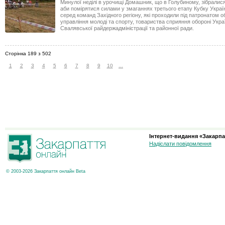
Минулої неділі в урочищі Домашник, що в Голубиному, зібралис
аби помірятися силами у змаганнях третього етапу Кубку Украї
серед команд Західного регіону, які проходили під патронатом 
управління молоді та спорту, товариства сприяння обороні Укра
Свалявської райдержадміністрації та районної ради.
Сторінка 189 з 502
1
2
3
4
5
6
7
8
9
10
...
Інтернет-видання «Закарпа
Надіслати повідомлення
© 2003-2026 Закарпаття онлайн Beta