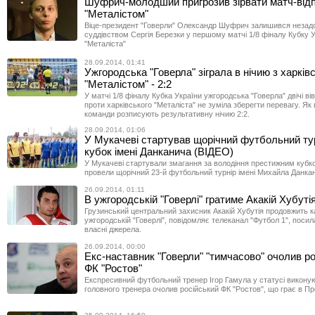
Шуфрич-молодший пригрозив зірвати матч-відп
"Металістом"
Віце-президент "Говерли" Олександр Шуфрич залишився незад
суддівством Сергія Березки у першому матчі 1/8 фіналу Кубку 
"Металіста"
28.09.2014, 01:41
Ужгородська "Говерла" зіграла в нічию з харків
"Металістом" - 2:2
У матчі 1/8 фіналу Кубка України ужгородська "Говерла" двічі в
проти харківського "Металіста" не зуміла зберегти перевагу. Як 
команди розписують результативну нічию 2:2.
28.09.2014, 01:06
У Мукачеві стартував щорічний футбольний ту
кубок імені Данканича (ВІДЕО)
У Мукачеві стартували змагання за володіння престижним кубко
провели щорічний 23-й футбольний турнір імені Михайла Данка
26.09.2014, 01:11
В ужгородській "Говерлі" гратиме Акакій Хубуті
Грузинський центральний захисник Акакій Хубутія продовжить к
ужгородській "Говерлі", повідомляє телеканал "Футбол 1", поси
власні джерела.
26.09.2014, 00:00
Екс-наставник "Говерли" "тимчасово" очолив р
ФК "Ростов"
Експресивний футбольний тренер Ігор Гамула у статусі виконую
головного тренера очолив російський ФК "Ростов", що грає в Пре