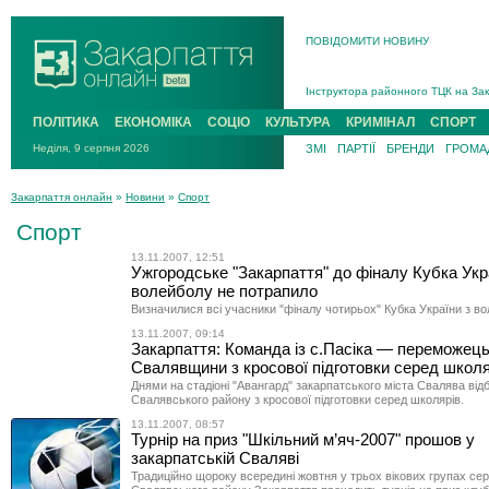
ПОВІДОМИТИ НОВИНУ
На війні загинув 26-річний військо
Інструктора районного ТЦК на Зак
В Ужгороді попрощаються із полег
ПОЛІТИКА
ЕКОНОМІКА
СОЦІО
КУЛЬТУРА
КРИМІНАЛ
СПОРТ
В Ужгороді 5 серпня попрощаються
Неділя, 9 серпня 2026
ЗМІ
ПАРТІЇ
БРЕНДИ
ГРОМАД
Підтвердили загибель захисника і
На війні з рф поліг військовий з 
Закарпаття онлайн
»
Новини
»
Спорт
На війні загинув 26-річний військо
Спорт
13.11.2007, 12:51
Ужгородське "Закарпаття" до фіналу Кубка Укр
волейболу не потрапило
Визначилися всі учасники "фіналу чотирьох" Кубка України з во
13.11.2007, 09:14
Закарпаття: Команда із с.Пасіка — переможець
Свалявщини з кросової підготовки серед школя
Днями на стадіоні "Авангард" закарпатського міста Свалява від
Свалявського району з кросової підготовки серед школярів.
13.11.2007, 08:57
Турнір на приз "Шкільний м’яч-2007" прошов у
закарпатській Сваляві
Традиційно щороку всередині жовтня у трьох вікових групах се