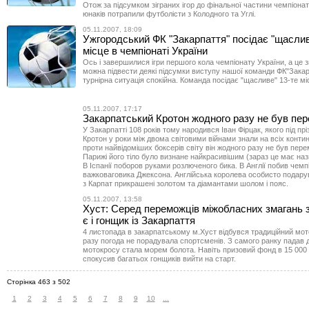
Отож за підсумком зіграних ігор до фінальної частини чемпіона
юнаків потрапили футболісти з Колодного та Углі.
05.11.2007, 18:09
Ужгородський ФК "Закарпаття" посідає "щаслив
місце в чемпіонаті України
Ось і завершилися ігри першого кола чемпіонату України, а це 
можна підвести деякі підсумки виступу нашої команди ФК"Закар
турнірна ситуація спокійна. Команда посідає "щасливе" 13-те мі
05.11.2007, 17:17
Закарпатський Кротон жодного разу не був пе
У Закарпатті 108 років тому народився Іван Фірцак, якого під пр
Кротон у роки між двома світовими війнами знали на всіх конти
проти найвідоміших боксерів світу він жодного разу не був пер
Парижі його тіло було визнане найкрасивішим (зараз це має назв
В Іспанії поборов руками розлюченого бика. В Англії побив чемп
важковаговика Джексона. Англійська королева особисто подару
з Карпат прикрашені золотом та діамантами шолом і пояс.
05.11.2007, 13:58
Хуст: Серед переможців міжобласних змагань 
є і гонщик із Закарпаття
4 листопада в закарпатському м.Хуст відбувся традиційний мот
разу погода не порадувала спортсменів. З самого ранку падав 
мотокросу стала морем болота. Навіть призовий фонд в 15 000 
спокусив багатьох гонщиків вийти на старт.
Сторінка 463 з 502
1
2
3
4
5
6
7
8
9
10
...