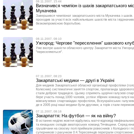
08.11.2007, 15:44
Визначився чемпіон із шахів закарпатського мі
Мукачева
Завершився чемпіонат закарпатського міста Мукачева з шахів. 
проходив за участі всіх найсильніших шахістів міста і відзначи
безкомпромісною боротьбою.
08.11.2007, 08:10
Ужгород: Чергове "переселення" шахового клу
Уже вкотре шахісти обласного центру Закарпаття міста Ужгоро
"переселяються".
07.11.2007, 08:23
Закарпатські медики — другі в Україні
Для медиків Закарпатської обласної організації профспілки (го
Колесник) систематичні заняття спортом, пропаганда здоровог
стали доброю традицією. Цьому сприяють щорічні галузеві спарт
бере участь понад 1000 чоловік, успіхи збірних команд галузі н
міжгалузевих спартакіадах профспілок, Всеукраїнських галузев
де в 2005 році наші медики були другими, а торік стали перемо
07.11.2007, 08:16
Закарпаття: На футбол — як на війну?
В останню неділю жовтня відбулись матчі-відповіді півфінальних
та юнацьких складів аматорських команд Тячівщини. Серед юна
грушівчани на своєму полі приймали ровесників з Колодного і 
суперникові з рахунком 0:4.Тересвянців переграли спортсмени з 