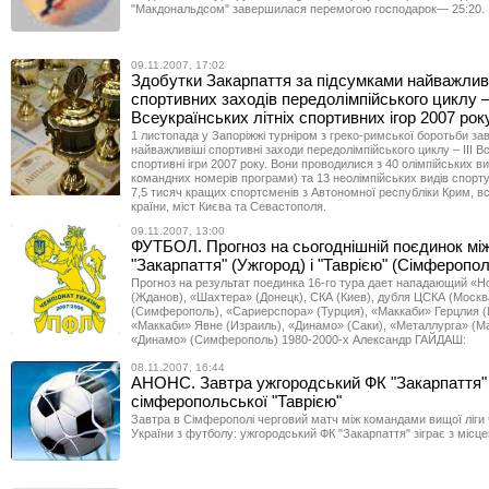
"Макдональдсом" завершилася перемогою господарок— 25:20.
09.11.2007, 17:02
Здобутки Закарпаття за підсумками найважли
спортивних заходів передолімпійського циклу – 
Всеукраїнських літніх спортивних ігор 2007 рок
1 листопада у Запоріжжі турніром з греко-римської боротьби з
найважливіші спортивні заходи передолімпійського циклу – ІІІ Все
спортивні ігри 2007 року. Вони проводилися з 40 олімпійських ви
командних номерів програми) та 13 неолімпійських видів спорту
7,5 тисяч кращих спортсменів з Автономної республіки Крим, вс
країни, міст Києва та Севастополя.
09.11.2007, 13:00
ФУТБОЛ. Прогноз на сьогоднішній поєдинок мі
"Закарпаття" (Ужгород) і "Таврією" (Сімферопол
Прогноз на результат поединка 16-го тура дает нападающий «Н
(Жданов), «Шахтера» (Донецк), СКА (Киев), дубля ЦСКА (Москв
(Симферополь), «Сариерспора» (Турция), «Маккаби» Герцлия (
«Маккаби» Явне (Израиль), «Динамо» (Саки), «Металлурга» (М
«Динамо» (Симферополь) 1980-2000-х Александр ГАЙДАШ:
08.11.2007, 16:44
АНОНС. Завтра ужгородський ФК "Закарпаття" 
сімферопольської "Таврією"
Завтра в Сімферополі черговий матч між командами вищої ліги
України з футболу: ужгородський ФК "Закарпаття" зіграє з місц