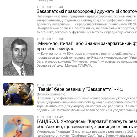
з Молдови.
12.11.2007, 08:40
Закарпатські правоохоронці дружать зі спорто
Незаперечна істина: працівники правоохоронних органів мають 
загартованими, у будь-яких ситуаціях діяти професійно, вчасно
допомогу потерпілим... І серед співробітників Іршавського РВ 
Закарпатській області є багато таких, які займаються спортом, 
змаганнях, зокрема, у футбольних матчах серед міліцейських 
12.11.2007, 08:00
"Ми-ко-ло, го-ла!", або Знаний закарпатський 
про себе і минуле
— Коли на початку 80-х років минулого століття зі сріблястим с
проривався до воріт суперника, публіка на ужгородському "Аван
багатоголосо кричала "Ми-ко-ло, го-ла!", — розгортає солодки
береги своєї душі Микола ТИМЧАК.
10.11.2007, 21:07
"Таврія" бере реванш у "Закарпаття" - 4:1
(Мовою оригіналу)
В первом туре футбольного Чемпионата Украины ужгородское 
дома одержало минимальную победу над симферопольской "Та
туре Чемпионата для ужгородцев настал час расплаты. В Сим
подопечные Михаила Фоменко взяли более чем убедительный 
10.11.2007, 14:42
ГАНДБОЛ. Ужгородські "Карпати" прагнуть рев
обов’язково, щонайменше, з різницею в шість м
Ужгородські "Карпати" 3 листопада невдало стартували в 1/16 
гандбольного турніру "Challenge Cup". Гра у Віннер-Найштадті з