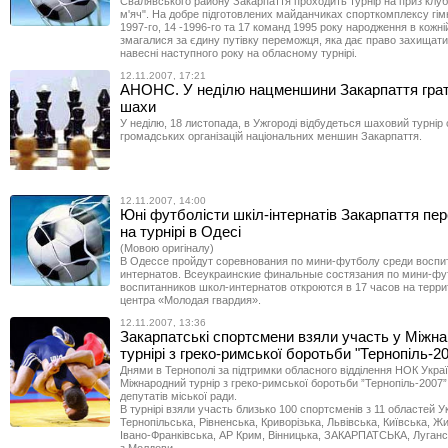
Свалявського району Закарпаття проходить турнір на приз клуб
м'яч". На добре підготовлених майданчиках спорткомплексу гімн
1997-го, 14 -1996-го та 17 команд 1995 року народження в кожній 
змагалися за єдину путівку переможця, яка дає право захищати
навесні наступного року на обласному турнірі.
12.11.2007, 17:21
АНОНС. У неділю нацменшини Закарпаття гра
шахи
У неділю, 18 листопада, в Ужгороді відбудеться шаховий турнір
громадських організацій національних меншин Закарпаття.
12.11.2007, 14:00
Юні футболісти шкіл-інтернатів Закарпаття пе
на турнірі в Одесі
(Мовою оригіналу)
В Одессе пройдут соревнования по мини-футболу среди воспи
интернатов. Всеукраинские финальные состязания по мини-фу
воспитанников школ-интернатов откроются в 17 часов на терри
центра «Молодая гвардия».
12.11.2007, 13:36
Закарпатські спортсмени взяли участь у Міжн
турнірі з греко-римської боротьби "Тернопіль-2
Днями в Тернополі за підтримки обласного відділення НОК Укра
Міжнародний турнір з греко-римської боротьби ”Тернопіль-2007”
депутатів міської ради.
В турнірі взяли участь близько 100 спортсменів з 11 областей Ук
Тернопільська, Рівненська, Криворізька, Львівська, Київська, Ж
Івано-Франківська, АР Крим, Вінницька, ЗАКАРПАТСЬКА, Луганс