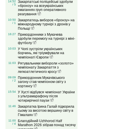
14:52
Закарпатські поліцейські здобули
/ 5
«бронзу» на всеукраїнських
змаганнях груп оперативного
реагування
10:50
Закарпатець виборов «бронзу» на
/ 1
міжнародному турнірі з дронів у
Польщі
16:27
Прикордонники з Мукачева
здобули перемогу на турнірі з міні-
футболу
10:03
У Чопі зустріли українських
борчинь, які тріумфували на
чемпіонаті Європи
11:03
Рятувальники вибороли «золото»
чемпіонату Закарпаття з
легкоатлетичного кросу
09:09
Прикордонник Мукачівського
/ 2
загону став чемпіоном світу з
хортингу
15:54
У Хусті відбувся чемпіонат України
з ультрамарафону після
чотирирічної паузи
11:46
Закарпатка Ірина Галай підкорила
сьому за висотою вершину світу в
Гімалаях
11:00
Благодійний Uzhhorod Half
/ 4
Marathon 2026 зібрав понад тисячу