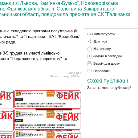
команди зі Львова, Кам`янка-Бузької, Новояворівська
но-Франківської області, Солотвина Закарпатської
льницької області, повідомила прес-аташе СК "Галичанка"
днією складовою програми популяризації
4 Коментувати
личанка" та її партнери - ВАТ "Кредобанк"
Ділитись
кої ради.
На головну
3-5 грудня за участі львівської
Додати в закладки
ького "Податкового університету" та
Версія для друку
Переслати
Захід.net
16 листопада 2007р.
Схожі публікації
Завантаження публікацій...