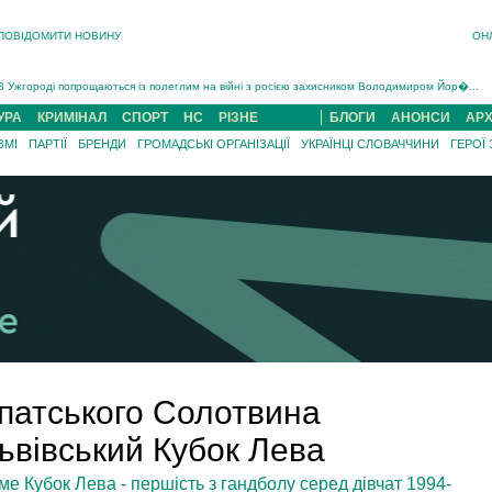
ПОВІДОМИТИ НОВИНУ
ОН
Інструктора районного ТЦК на Закарпатті судитимуть за обвинуваченням у катув...
В Ужгороді попрощаються із полеглим на війні з росією захисником Володимиром Йор�...
В Ужгороді 5 серпня попрощаються із захисником Богданом Югасом, який два роки �...
УРА
КРИМІНАЛ
СПОРТ
НС
РІЗНЕ
БЛОГИ
АНОНСИ
АРХ
Підтвердили загибель захисника із Нанкова на Хустщині Юліана Гербея (ФОТО)[/gree...
ЗМІ
ПАРТІЇ
БРЕНДИ
ГРОМАДСЬКІ ОРГАНІЗАЦІЇ
УКРАЇНЦІ СЛОВАЧЧИНИ
ГЕРОЇ
На війні з рф поліг військовий з Виноградова Ігнат Роздяловський (ФОТО)...
На Хустщині внаслідок ДТП за участі трьох авто постраждали 13 людей (ФОТО)...
Інструктора районного ТЦК на Закарпатті судитимуть за обвинувачен...
рпатського Солотвина
ьвівський Кубок Лева
е Кубок Лева - першість з гандболу серед дівчат 1994-