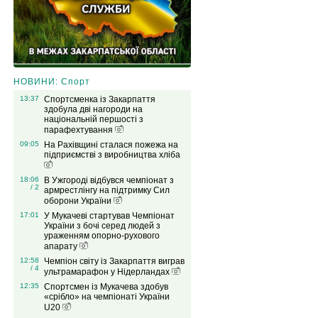
НОВИНИ: Спорт
13:37
Спортсменка із Закарпаття
здобула дві нагороди на
національній першості з
парафехтування
09:05
На Рахівщині сталася пожежа на
підприємстві з виробництва хліба
18:06
В Ужгороді відбувся чемпіонат з
/ 2
армрестлінгу на підтримку Сил
оборони України
17:01
У Мукачеві стартував Чемпіонат
України з бочі серед людей з
ураженням опорно-рухового
апарату
12:58
Чемпіон світу із Закарпаття виграв
/ 4
ультрамарафон у Нідерландах
12:35
Спортсмен із Мукачева здобув
«срібло» на чемпіонаті України
U20