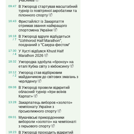
учасників
09:47
В Ужгороді стартував масштабний
турнір із повітряної акробатики та
пілонного спорту
16:43
Фристайліст із Закарпаття
отримав звання найкращого
спортсмена України
16:18
В Ужгороді вдруге відбудеться
/ 7
"Uzhhorod Half Marathon",
поєднаний з "Сакура-фестом"
17:30
У Хусті відбувся Khust Half
/ 4
Marathon 2026
18:32
Ужгородка здобула «бронзу» на
етапі Кубка світу з кікбоксингу
10:12
Ужгород став відбірковим
/ 2
майданчиком до світових змагань з
черліденгу
09:08
В Ужгороді провели відкритий
обласний турнір «Ігри воїнів
Карпат»
13:28
Закарпатець виборов «золото»
чемпіонату України з
гірськолижного спорту
09:01
Мукачівські прикордонники
вибороли «золото» на чемпіонаті
з гирьового спорту
18:23
В Ужгороді проходить відкритий