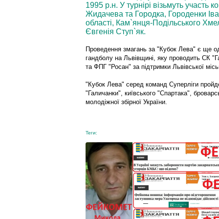
1995 р.н. У турнірі візьмуть участь 
Жидачева та Городка, Городенки Іва
області, Кам`янця-Подільського Хме
Євгенія Ступ`як.
Проведення змагань за "Кубок Лева" є ще о
гандболу на Львівщині, яку проводить СК "Га
та ФПГ "Росан" за підтримки Львівської місь
"Кубок Лева" серед команд Суперліги пройде 
"Галичанки", київського "Спартака", броварс
молодіжної збірної України.
Теги: