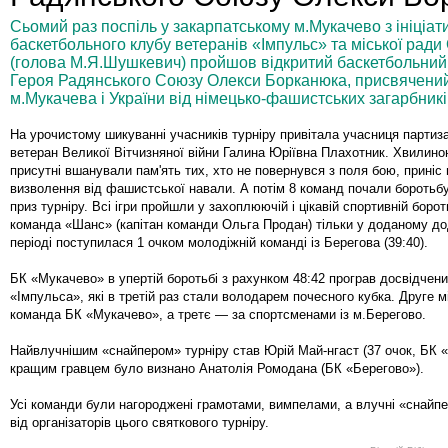
Сьомий раз поспіль у закарпатському м.Мукачево з ініціат
баскетбольного клубу ветеранів «Імпульс» та міської ради 
(голова М.Я.Шушкевич) пройшов відкритий баскетбольний т
Героя Радянського Союзу Олекси Борканюка, присвячений
м.Мукачева і України від німецько-фашистських загарбникі
На урочистому шикуванні учасників турніру привітала учасниця партиза
ветеран Великої Вітчизняної війни Галина Юріївна Плахотник. Хвилин
присутні вшанували пам'ять тих, хто не повернувся з поля бою, прині
визволення від фашистської навали. А потім 8 команд почали боротьбу
приз турніру. Всі ігри пройшли у захоплюючій і цікавій спортивній борот
команда «Шанс» (капітан команди Ольга Продан) тільки у доданому д
періоді поступилася 1 очком молодіжній команді із Берегова (39:40).
БК «Мукачево» в упертій боротьбі з рахунком 48:42 програв досвідчени
«Імпульса», які в третій раз стали володарем почесного кубка. Друге м
команда БК «Мукачево», а третє — за спортсменами із м.Берегово.
Найвлучнішим «снайпером» турніру став Юрій Май-нгаст (37 очок, БК 
кращим гравцем було визнано Анатолія Ромодана (БК «Берегово»).
Усі команди були нагороджені грамотами, вимпелами, а влучні «снайп
від організаторів цього святкового турніру.