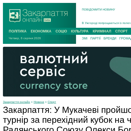
ПОВІДОМИТИ НОВИНУ
Інструктора районного ТЦК на Зак
В Ужгороді попрощаються із полег
В Ужгороді 5 серпня попрощаються
ПОЛІТИКА
ЕКОНОМІКА
СОЦІО
КУЛЬТУРА
КРИМІНАЛ
СПОРТ
Підтвердили загибель захисника і
Четвер, 6 серпня 2026
ЗМІ
ПАРТІЇ
БРЕНДИ
ГРОМАД
На війні з рф поліг військовий з 
На Хустщині внаслідок ДТП за уча
Інструктора районного ТЦК на Зак
Закарпаття онлайн
»
Новини
»
Спорт
Закарпаття: У Мукачеві пройш
турнір за перехідний кубок на 
Радянського Союзу Олекси Бо