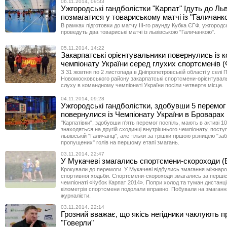
06.11.2014, 09:33
Ужгородські гандболістки "Карпат" їдуть до Ль
позмагатися у товариському матчі із "Галичанк
В рамках підготовки до матчу ІІІ-го раунду Кубка ЄГФ, ужгородс
проведуть два товариські матчі із львівською "Галичанкою".
05.11.2014, 14:22
Закарпатські орієнтувальники повернулись із 
чемпіонату України серед глухих спортсменів 
З 31 жовтня по 2 листопада в Дніпропетровській області у селі 
Новомосковського району закарпатські спортсмени-орієнтуваль
слуху в командному чемпіонаті України посіли четверте місце.
04.11.2014, 09:28
Ужгородські гандболістки, здобувши 5 перемог 
повернулися із Чемпіонату України в Броварах
"Карпатівки", здобувши п'ять перемог поспіль, мають в активі 10
знаходяться на другій сходинці внутрішнього чемпіонату, пост
львівській "Галичанці", але тільки за трішки гіршою різницею "за
пропущених" голів на першому етапі змагань.
03.11.2014, 22:47
У Мукачеві змагались спортсмени-скороходи 
Крокували до перемоги. У Мукачеві відбулись змагання міжнарод
спортивної ходьби. Спортсмени-скороходи змагались за перші
чемпіонаті «Кубок Карпат 2014». Попри холод та туман дистанці
кілометрів спортсмени подолали вправно. Побували на змагання
журналісти.
03.11.2014, 22:14
Грозний вважає, що якісь негідники чаклують пр
"Говерли"