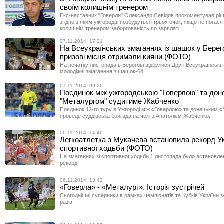
своїм колишнім тренером
Екс-наставник "Говерли" Олександр Севідов прокоментував рі
згідно з яким ужгородці позбудуться трьох очок, якщо не погася
колишнім тренером заборгованість по зарплаті.
07.11.2014, 17:21
На Всеукраїнських змаганнях із шашок у Берего
призові місця отримали кияни (ФОТО)
На початку листопада в Берегові відбулися Другі Всеукраїнські
молодіжні змаганння з шашок-64.
07.11.2014, 09:26
Поєдинок між ужгородською "Говерлою" та до
"Металургом" судитиме Жабченко
Поєдинок 12-го туру в Ужгороді між «Говерлою» та донецьким 
проведе суддівська бригада на чолі з Анатолієм Жабченко.
06.11.2014, 14:46
Легкоатлетка з Мукачева встановила рекорд Ук
спортивної ходьби (ФОТО)
На змаганнях зі спортивної ходьби 1 листопада було встановле
рекорд.
06.11.2014, 13:42
«Говерла» - «Металург». Історія зустрічей
Сьогоднішні суперники в рамках чемпіонатів та Кубків України з
разів.