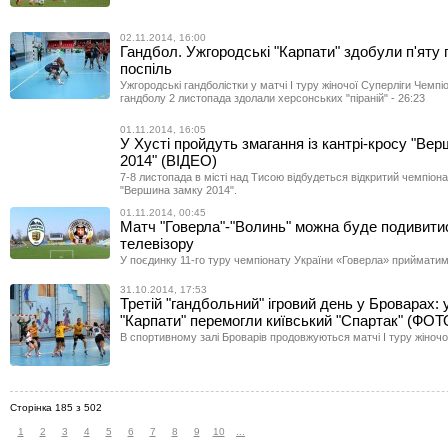
02.11.2014, 16:00
Гандбол. Ужгородські "Карпати" здобули п'яту
поспіль
Ужгородські гандболістки у матчі І туру жіночої Суперліги Чемпі
гандболу 2 листопада здолали херсонських "піраній" - 26:23
01.11.2014, 16:05
У Хусті пройдуть змагання із кантрі-кросу "Ве
2014" (ВІДЕО)
7-8 листопада в місті над Тисою відбудеться відкритий чемпіонат
"Вершина замку 2014".
01.11.2014, 00:45
Матч "Говерла"-"Волинь" можна буде подивити
телевізору
У поєдинку 11-го туру чемпіонату України «Говерла» приймати
31.10.2014, 17:53
Третій "гандбольний" ігровий день у Броварах: 
"Карпати" перемогли київський "Спартак" (ФОТ
В спортивному залі Броварів продовжуються матчі І туру жіночо
Сторінка 185 з 502
1
2
3
4
5
6
7
8
9
10
...