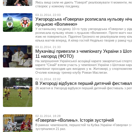
Якісь вищі сили не дають "Говерлі" реалізовувати ті моменти, я
створює у кожному поєдинку.
03.11.2014, 22:03
Ужгородська «Говерла» розписала нульову ніч
луцькою «Волинню»
У останньому поєдинку 10-го туру ужгородська «Говерла» у рід
розписала нульову нічию з луцькою «Волинню». Проте матч на
язик не повернеться. Підопічні Грозного не реалізували енну кіль
кілька матчів вперед. А кіпер гостей Неділько творив у рамці чуд
03.11.2014, 21:33
Мукачівці привезли з чемпіонату України з Шот
11 нагород (ФОТО)
На запрошення Української асоціації карате закарпатські спорт
карате "Сінай" взяли участь у чемпіонаті України з Шотокан кар
чемпіонат проходив цих вихідних у м. Житомирі, у спорткомпле
Очолив команду тренер клубу Роман Маслиган.
02.11.2014, 22:02
В Ужгороді відбувся перший дитячий фестиваль
26 жовтня в Ужгороді відбувся перший дитячий фестиваль з регб
02.11.2014, 16:28
«Говерла»-«Волинь». Історія зустрічей
В рамках чемпіонатів, першостей та Кубка України «Говерла» 
зустрічалися 21 раз.