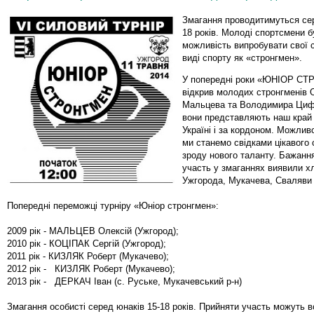
Змагання проводитимуться сер
18 років. Молоді спортсмени 
можливість випробувати свої 
виді спорту як «стронгмен».
У попередні роки «ЮНІОР С
відкрив молодих стронгменів 
Мальцева та Володимира Цифр
вони представляють наш край 
Україні і за кордоном. Можливо
ми станемо свідками цікавого 
зроду нового таланту. Бажанн
участь у змаганнях виявили хл
Ужгорода, Мукачева, Сваляви
Попередні переможці турніру «Юніор стронгмен»:
2009 рік - МАЛЬЦЕВ Олексій (Ужгород);
2010 рік - КОЦІПАК Сергій (Ужгород);
2011 рік - КИЗЛЯК Роберт (Мукачево);
2012 рік - КИЗЛЯК Роберт (Мукачево);
2013 рік - ДЕРКАЧ Іван (с. Руське, Мукачевський р-н)
Змагання особисті серед юнаків 15-18 років. Прийняти участь можуть в