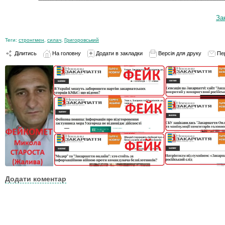
За
Теги:
стронгмен
,
силач
,
Григоровський
Ділитись
На головну
Додати в закладки
Версія для друку
Пе
Додати коментар