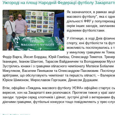
Ужгороді на площі Народній Федерації футболу Закарпатт
Як зазначалося, в рамках акці
масового футболу", яка є одн
діяльності ФФУ у популяризац
окрім інших заходів, запланован
відомими футболістами.
У п'ятницю, в ході Днів фізичн
спорту, юні футболісти та фут
можливість поспілкуватись з 
у минулому гравцями як Том
Федір Варга, Йосип Бордаш, Юрій Гомбош, Олександр Теметєв. Трен
Іваницею, Іваном Шантою, Тарасом Вайданичем та Володимиром Мухл
Зустрілись юнаки і з гравцями обласного чемпіонату Матвієм Бобале
Микуляком, Василем Пиняшком та Олександром Пахомовим. Поспілку
арбітрами, що обслуговують чемпіонат та першість області, – Валеріє
Юрієм Шимоном, Мирославом Горгошем, Денисом Дудашем.
Втім, офіційно «Тиждень масового футболу УЄФА» офіційно стартує сь
вересня, хоч на Закарпатті вже розпочався. Протягом тижня у краї запл
заходи: турніри серед хлопчиків і дівчат, зустрічі дітей з ветеранами ф
діючими гравцями, футбольні конкурси тощо повідомляють у прес-слу