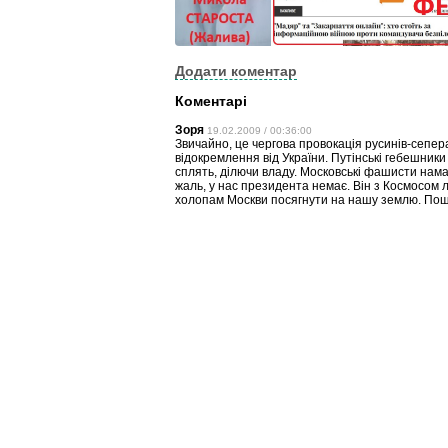
Додати коментар
Коментарі
Зоря
19.02.2009 / 00:36:00
Звичайно, це чергова провокація русинів-сепера
відокремлення від України. Путінські гебешники
сплять, ділючи владу. Московські фашисти намаг
жаль, у нас президента немає. Він з Космосом л
холопам Москви посягнути на нашу землю. Пош