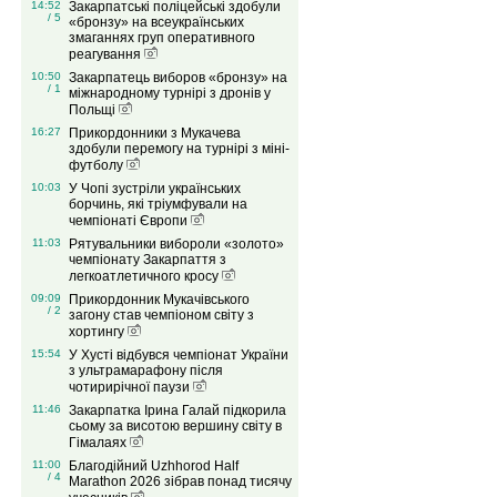
14:52
Закарпатські поліцейські здобули
/ 5
«бронзу» на всеукраїнських
змаганнях груп оперативного
реагування
10:50
Закарпатець виборов «бронзу» на
/ 1
міжнародному турнірі з дронів у
Польщі
16:27
Прикордонники з Мукачева
здобули перемогу на турнірі з міні-
футболу
10:03
У Чопі зустріли українських
борчинь, які тріумфували на
чемпіонаті Європи
11:03
Рятувальники вибороли «золото»
чемпіонату Закарпаття з
легкоатлетичного кросу
09:09
Прикордонник Мукачівського
/ 2
загону став чемпіоном світу з
хортингу
15:54
У Хусті відбувся чемпіонат України
з ультрамарафону після
чотирирічної паузи
11:46
Закарпатка Ірина Галай підкорила
сьому за висотою вершину світу в
Гімалаях
11:00
Благодійний Uzhhorod Half
/ 4
Marathon 2026 зібрав понад тисячу