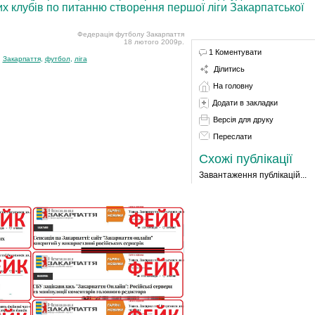
 клубів по питанню створення першої ліги Закарпатської
Федерація футболу Закарпаття
18 лютого 2009р.
1 Коментувати
:
Закарпаття
,
футбол
,
ліга
Ділитись
На головну
Додати в закладки
Версія для друку
Переслати
Схожі публікації
Завантаження публікацій...