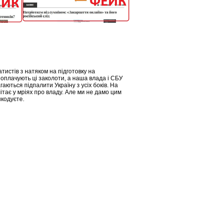
тистів з натяком на підготовку на
 оплачують ці заколоти, а наша влада і СБУ
аються підпалити Україну з усіх боків. На
ітає у мріях про владу. Але ми не дамо цим
кодуєте.