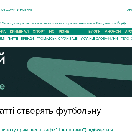
ПОВІДОМИТИ НОВИНУ
ОН
Інструктора районного ТЦК на Закарпатті судитимуть за обвинуваченням у катув...
В Ужгороді попрощаються із полеглим на війні з росією захисником Володимиром Йор�...
В Ужгороді 5 серпня попрощаються із захисником Богданом Югасом, який два роки �...
УРА
КРИМІНАЛ
СПОРТ
НС
РІЗНЕ
БЛОГИ
АНОНСИ
АРХ
Підтвердили загибель захисника із Нанкова на Хустщині Юліана Гербея (ФОТО)[/gree...
ЗМІ
ПАРТІЇ
БРЕНДИ
ГРОМАДСЬКІ ОРГАНІЗАЦІЇ
УКРАЇНЦІ СЛОВАЧЧИНИ
ГЕРОЇ
На війні з рф поліг військовий з Виноградова Ігнат Роздяловський (ФОТО)...
На Хустщині внаслідок ДТП за участі трьох авто постраждали 13 людей (ФОТО)...
Інструктора районного ТЦК на Закарпатті судитимуть за обвинувачен...
тті створять футбольну
ошино (у приміщенні кафе "Третій тайм") відбудеться