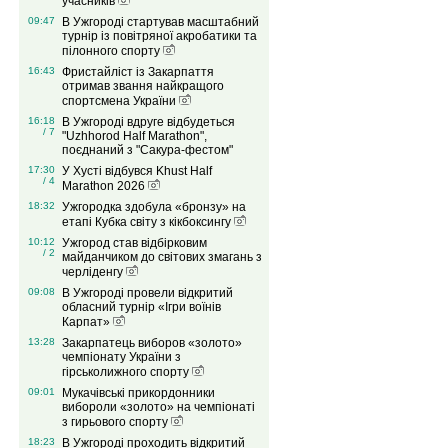
учасників
09:47
В Ужгороді стартував масштабний
турнір із повітряної акробатики та
пілонного спорту
16:43
Фристайліст із Закарпаття
отримав звання найкращого
спортсмена України
16:18
В Ужгороді вдруге відбудеться
/ 7
"Uzhhorod Half Marathon",
поєднаний з "Сакура-фестом"
17:30
У Хусті відбувся Khust Half
/ 4
Marathon 2026
18:32
Ужгородка здобула «бронзу» на
етапі Кубка світу з кікбоксингу
10:12
Ужгород став відбірковим
/ 2
майданчиком до світових змагань з
черліденгу
09:08
В Ужгороді провели відкритий
обласний турнір «Ігри воїнів
Карпат»
13:28
Закарпатець виборов «золото»
чемпіонату України з
гірськолижного спорту
09:01
Мукачівські прикордонники
вибороли «золото» на чемпіонаті
з гирьового спорту
18:23
В Ужгороді проходить відкритий