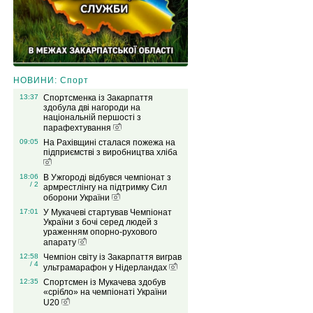
НОВИНИ: Спорт
13:37
Спортсменка із Закарпаття
здобула дві нагороди на
національній першості з
парафехтування
09:05
На Рахівщині сталася пожежа на
підприємстві з виробництва хліба
18:06
В Ужгороді відбувся чемпіонат з
/ 2
армрестлінгу на підтримку Сил
оборони України
17:01
У Мукачеві стартував Чемпіонат
України з бочі серед людей з
ураженням опорно-рухового
апарату
12:58
Чемпіон світу із Закарпаття виграв
/ 4
ультрамарафон у Нідерландах
12:35
Спортсмен із Мукачева здобув
«срібло» на чемпіонаті України
U20