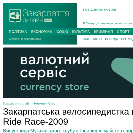
ПОВІДОМИТИ НОВИНУ
Інструктора районного ТЦК на Зак
В Ужгороді попрощаються із полег
В Ужгороді 5 серпня попрощаються
ПОЛІТИКА
ЕКОНОМІКА
СОЦІО
КУЛЬТУРА
КРИМІНАЛ
СПОРТ
Підтвердили загибель захисника і
Субота, 8 серпня 2026
ЗМІ
ПАРТІЇ
БРЕНДИ
ГРОМАД
На війні з рф поліг військовий з 
На Хустщині внаслідок ДТП за уча
Інструктора районного ТЦК на Зак
Закарпаття онлайн
»
Новини
»
Спорт
Закарпатська велосипедистка 
Ride Race-2009
Випускниця Мукачівського клубу «Товариш», майстер спорт