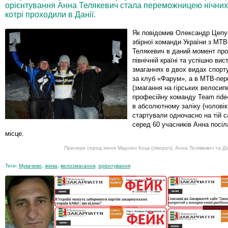
орієнтування Анна Телякевич стала переможницею нічних 
котрі проходили в Данії.
Як повідомив Олександр Цепу
збірної команди України з MT
Телякевич в даний момент про
північній країні та успішно вис
змаганнях в двох видах спорту
за клуб «Фарум», а в MTB-пер
(змагання на гірських велосипе
професійну команду Team ride4
в абсолютному заліку (чоловік
стартували одночасно на тій са
серед 60 учасників Анна посіл
місце.
Призери серед жінок Марлен Коцк (ліворуч), Анна Телякевич та Ді
Теги:
Мукачево
,
жінка
,
велозмагання
,
орієнтування