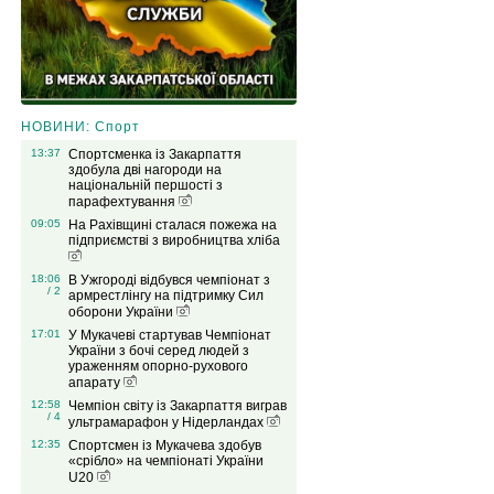
НОВИНИ: Спорт
13:37
Спортсменка із Закарпаття
здобула дві нагороди на
національній першості з
парафехтування
09:05
На Рахівщині сталася пожежа на
підприємстві з виробництва хліба
18:06
В Ужгороді відбувся чемпіонат з
/ 2
армрестлінгу на підтримку Сил
оборони України
17:01
У Мукачеві стартував Чемпіонат
України з бочі серед людей з
ураженням опорно-рухового
апарату
12:58
Чемпіон світу із Закарпаття виграв
/ 4
ультрамарафон у Нідерландах
12:35
Спортсмен із Мукачева здобув
«срібло» на чемпіонаті України
U20