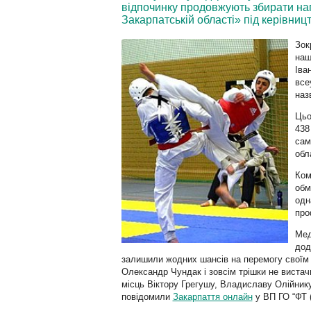
відпочинку продовжують збирати наг
Закарпатській області» під керівни
Зок
наш
Іва
все
наз
Цьо
438
сам
обл
Ком
обм
одн
про
Мед
до
залишили жодних шансів на перемогу своїм 
Олександр
Чундак
і зовсім трішки не виста
місць
Віктору
Грегушу,
Владиславу
Олійнику
повідомили
Закарпаття онлайн
у ВП ГО “ФТ 