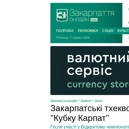
ПОЛІТИКА
ЕКОНОМІКА
СОЦІО
КУЛЬТ
П'ятниця, 7 серпня 2026
Закарпаття онлайн
»
Новини
»
Спорт
Закарпатські тхекв
"Кубку Карпат"
Після участі у Відкритому чемпіонат