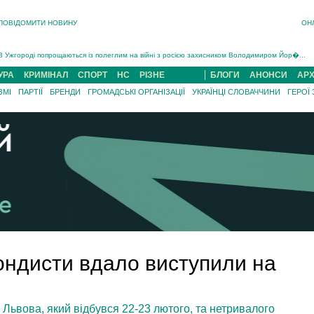
ПОВІДОМИТИ НОВИНУ
ОН
Інструктора районного ТЦК на Закарпатті судитимуть за обвинуваченням у катув...
В Ужгороді попрощаються із полеглим на війні з росією захисником Володимиром Йор�...
В Ужгороді 5 серпня попрощаються із захисником Богданом Югасом, який два роки �...
УРА
КРИМІНАЛ
СПОРТ
НС
РІЗНЕ
БЛОГИ
АНОНСИ
АРХ
Підтвердили загибель захисника із Нанкова на Хустщині Юліана Гербея (ФОТО)[/gree...
ЗМІ
ПАРТІЇ
БРЕНДИ
ГРОМАДСЬКІ ОРГАНІЗАЦІЇ
УКРАЇНЦІ СЛОВАЧЧИНИ
ГЕРОЇ
На війні з рф поліг військовий з Виноградова Ігнат Роздяловський (ФОТО)...
На Хустщині внаслідок ДТП за участі трьох авто постраждали 13 людей (ФОТО)...
Інструктора районного ТЦК на Закарпатті судитимуть за обвинувачен...
ондисти вдало виступили на
і Львова, який відбувся 22-23 лютого, та нетривалого