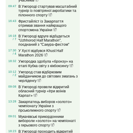
учасників
09:47
В Ужгороді стартував масштабний
турнір із повітряної акробатики та
пілонного спорту
16:43
Фристайліст із Закарпаття
отримав звання найкращого
спортсмена України
16:18
В Ужгороді вдруге відбудеться
/ 7
"Uzhhorod Half Marathon",
поєднаний з "Сакура-фестом"
17:30
У Хусті відбувся Khust Half
/ 4
Marathon 2026
18:32
Ужгородка здобула «бронзу» на
етапі Кубка світу з кікбоксингу
10:12
Ужгород став відбірковим
/ 2
майданчиком до світових змагань з
черліденгу
09:08
В Ужгороді провели відкритий
обласний турнір «Ігри воїнів
Карпат»
13:28
Закарпатець виборов «золото»
чемпіонату України з
гірськолижного спорту
09:01
Мукачівські прикордонники
вибороли «золото» на чемпіонаті
з гирьового спорту
18:23
В Ужгороді проходить відкритий