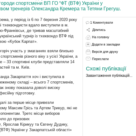
ороди спортсмени ВП ГО “ФТ (ВТФ) України у
цтвом тренерів Олександра Кремера та Тетяни Грегуш.
рема, у період із 6 по 7 березня 2020 року
1 Коментувати
і тхеквондисти вдало виступили в м.
Ділитись
но-Франківськ, де тривав масштабний
український турнір із тхеквондо ВТФ під
На головну
вою «Кубок Карпат».
Додати в закладки
горіч участь у змаганнях взяли близько
Версія для друку
 спортсменів різного віку з усієї України, а
Переслати
е – 33 спортивні клуби представляли 14
астей та м. Київ.
Схожі публікації
Завантаження публікацій...
анда Закарпаття хоч і виступила в
еженому складі – всього 7 спортсменів,
ак знову показала доволі високу
фесійну підготовку.
алі за перше місце привезли
дому
Максим
Грісь та
Артем
Трикур, які не
опонентам. Третє місце виборов
чило до призових
,
Ярослав
Кірикуу та
Євгену
Дудику,
(ВТФ) України у Закарпатській області»