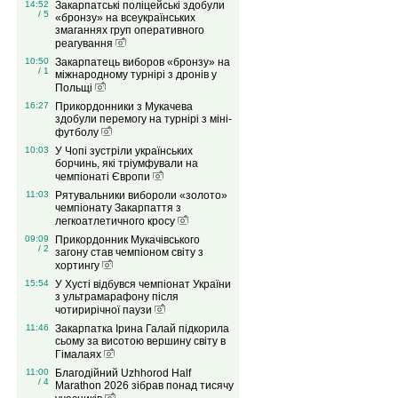
14:52
Закарпатські поліцейські здобули
/ 5
«бронзу» на всеукраїнських
змаганнях груп оперативного
реагування
10:50
Закарпатець виборов «бронзу» на
/ 1
міжнародному турнірі з дронів у
Польщі
16:27
Прикордонники з Мукачева
здобули перемогу на турнірі з міні-
футболу
10:03
У Чопі зустріли українських
борчинь, які тріумфували на
чемпіонаті Європи
11:03
Рятувальники вибороли «золото»
чемпіонату Закарпаття з
легкоатлетичного кросу
09:09
Прикордонник Мукачівського
/ 2
загону став чемпіоном світу з
хортингу
15:54
У Хусті відбувся чемпіонат України
з ультрамарафону після
чотирирічної паузи
11:46
Закарпатка Ірина Галай підкорила
сьому за висотою вершину світу в
Гімалаях
11:00
Благодійний Uzhhorod Half
/ 4
Marathon 2026 зібрав понад тисячу