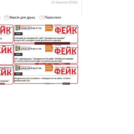
10 березня 2020р.
и
Версія для друку
Переслати