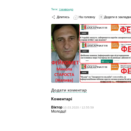
Теги:
тхеквондо
Ділитись
На головну
Додати в закладк
Додати коментар
Коментарі
Віктор
10.03.2020 / 12:55:59
Молодці!