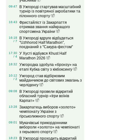
учасників
09:47
В Ужгороді стартував масштабний
турнір із повітряної акробатики та
пілонного спорту
16:43
Фристайліст із Закарпаття
отримав звання найкращого
спортсмена України
16:18
В Ужгороді вдруге відбудеться
/ 7
"Uzhhorod Half Marathon",
поєднаний з "Сакура-фестом"
17:30
У Хусті відбувся Khust Half
/ 4
Marathon 2026
18:32
Ужгородка здобула «бронзу» на
етапі Кубка світу з кікбоксингу
10:12
Ужгород став відбірковим
/ 2
майданчиком до світових змагань з
черліденгу
09:08
В Ужгороді провели відкритий
обласний турнір «Ігри воїнів
Карпат»
13:28
Закарпатець виборов «золото»
чемпіонату України з
гірськолижного спорту
09:01
Мукачівські прикордонники
вибороли «золото» на чемпіонаті
з гирьового спорту
18:23
В Ужгороді проходить відкритий