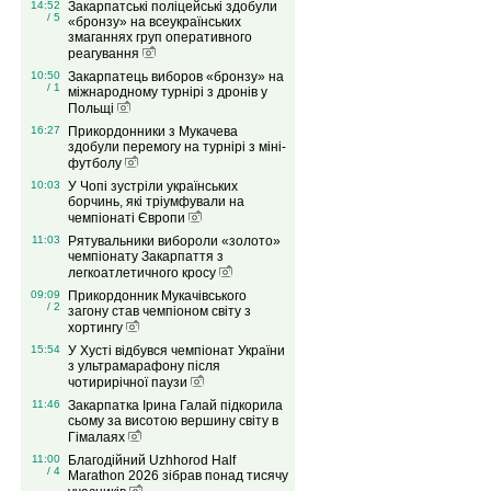
14:52
Закарпатські поліцейські здобули
/ 5
«бронзу» на всеукраїнських
змаганнях груп оперативного
реагування
10:50
Закарпатець виборов «бронзу» на
/ 1
міжнародному турнірі з дронів у
Польщі
16:27
Прикордонники з Мукачева
здобули перемогу на турнірі з міні-
футболу
10:03
У Чопі зустріли українських
борчинь, які тріумфували на
чемпіонаті Європи
11:03
Рятувальники вибороли «золото»
чемпіонату Закарпаття з
легкоатлетичного кросу
09:09
Прикордонник Мукачівського
/ 2
загону став чемпіоном світу з
хортингу
15:54
У Хусті відбувся чемпіонат України
з ультрамарафону після
чотирирічної паузи
11:46
Закарпатка Ірина Галай підкорила
сьому за висотою вершину світу в
Гімалаях
11:00
Благодійний Uzhhorod Half
/ 4
Marathon 2026 зібрав понад тисячу