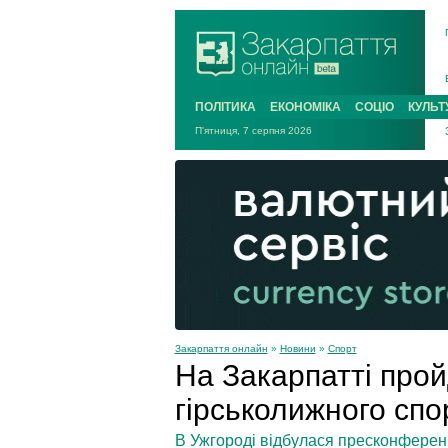
ПОЛІТИКА
ЕКОНОМІКА
СОЦІО
КУЛЬТ
П'ятниця, 7 серпня 2026
Закарпаття онлайн
»
Новини
»
Спорт
На Закарпатті прой
гірськолижного спо
В Ужгороді відбулася пресконференц