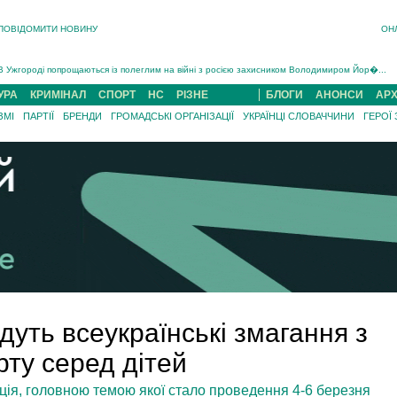
ПОВІДОМИТИ НОВИНУ
ОН
Інструктора районного ТЦК на Закарпатті судитимуть за обвинуваченням у катув...
В Ужгороді попрощаються із полеглим на війні з росією захисником Володимиром Йор�...
В Ужгороді 5 серпня попрощаються із захисником Богданом Югасом, який два роки �...
УРА
КРИМІНАЛ
СПОРТ
НС
РІЗНЕ
БЛОГИ
АНОНСИ
АРХ
Підтвердили загибель захисника із Нанкова на Хустщині Юліана Гербея (ФОТО)[/gree...
ЗМІ
ПАРТІЇ
БРЕНДИ
ГРОМАДСЬКІ ОРГАНІЗАЦІЇ
УКРАЇНЦІ СЛОВАЧЧИНИ
ГЕРОЇ
На війні з рф поліг військовий з Виноградова Ігнат Роздяловський (ФОТО)...
На Хустщині внаслідок ДТП за участі трьох авто постраждали 13 людей (ФОТО)...
Інструктора районного ТЦК на Закарпатті судитимуть за обвинувачен...
дуть всеукраїнські змагання з
рту серед дітей
ія, головною темою якої стало проведення 4-6 березня