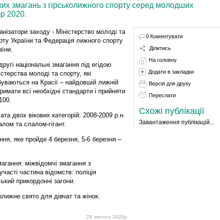
ьких змагань з гірськолижного спорту серед молодших
p 2020.
анізатори заходу - Міністерство молоді та
0 Коментувати
рту України та Федерація лижного спорту
Ділитись
аїни.
На головну
другі національні змагання під егідою
Додати в закладки
істерства молоді та спорту, які
буваються на Красії – найдовшій лижній
Версія для друку
тримати всі необхідні стандарти і прийняти
Переслати
 100.
Схожі публікації
та двох вікових категорій: 2008-2009 р.н.
Завантаження публікацій...
алом та слалом-гігант.
ня, яке пройде 4 березня, 5-6 березня –
магання: міжвідомчі змагання з
часті частина відомств: поліція
ський прикордонні загони.
олижне свято для дівчат та жінок.
29 лютого 2020р.