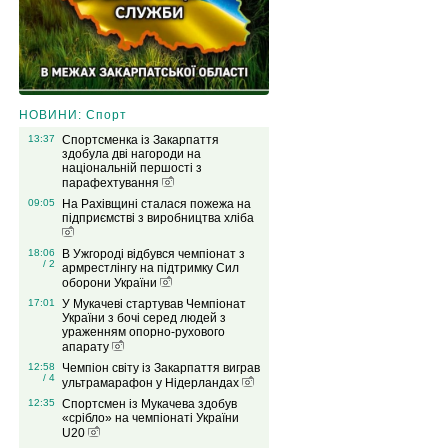
НОВИНИ: Спорт
13:37
Спортсменка із Закарпаття
здобула дві нагороди на
національній першості з
парафехтування
09:05
На Рахівщині сталася пожежа на
підприємстві з виробництва хліба
18:06
В Ужгороді відбувся чемпіонат з
/ 2
армрестлінгу на підтримку Сил
оборони України
17:01
У Мукачеві стартував Чемпіонат
України з бочі серед людей з
ураженням опорно-рухового
апарату
12:58
Чемпіон світу із Закарпаття виграв
/ 4
ультрамарафон у Нідерландах
12:35
Спортсмен із Мукачева здобув
«срібло» на чемпіонаті України
U20