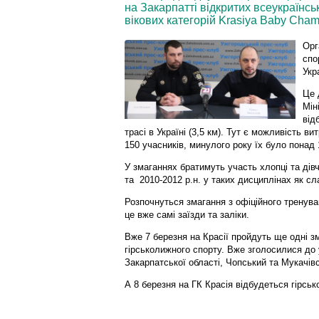
на Закарпатті відкритих всеукраїнс
вікових категорій Krasiya Baby Cham
Орг
спо
Укр
Це 
Мін
від
трасі в Україні (3,5 км). Тут є можливість ви
150 учасників, минулого року їх було понад
У змаганнях братимуть участь хлопці та дівча
та 2010-2012 р.н. у таких дисциплінах як сл
Розпочнуться змагання з офіційного тренуван
це вже самі заїзди та заліки.
Вже 7 березня на Красії пройдуть ще одні з
гірськолижного спорту. Вже зголосилися до у
Закарпатської області, Чопський та Мукачів
А 8 березня на ГК Красія відбудеться гірськ