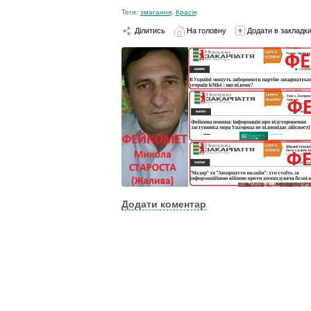
Теги:
змагання
,
Красія
Ділитись
На головну
Додати в закладк
Додати коментар