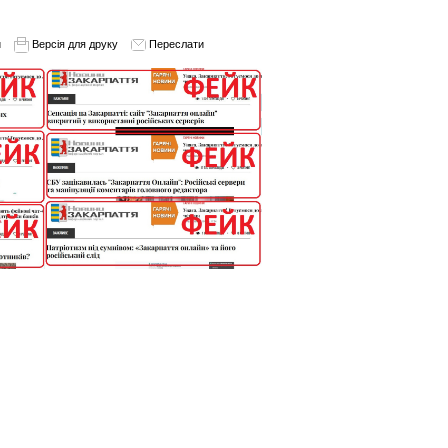
и
Версія для друку
Переслати