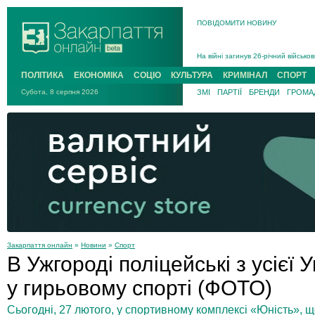
ПОВІДОМИТИ НОВИНУ
На війні загинув 26-річний військо
Інструктора районного ТЦК на Зак
ПОЛІТИКА
ЕКОНОМІКА
СОЦІО
КУЛЬТУРА
КРИМІНАЛ
СПОРТ
В Ужгороді попрощаються із полег
Субота, 8 серпня 2026
ЗМІ
ПАРТІЇ
БРЕНДИ
ГРОМАД
В Ужгороді 5 серпня попрощаються
Підтвердили загибель захисника і
На війні з рф поліг військовий з 
На війні загинув 26-річний військо
Закарпаття онлайн
»
Новини
»
Спорт
В Ужгороді поліцейські з усієї
у гирьовому спорті (ФОТО)
Сьогодні, 27 лютого, у спортивному комплексі «Юність», щ