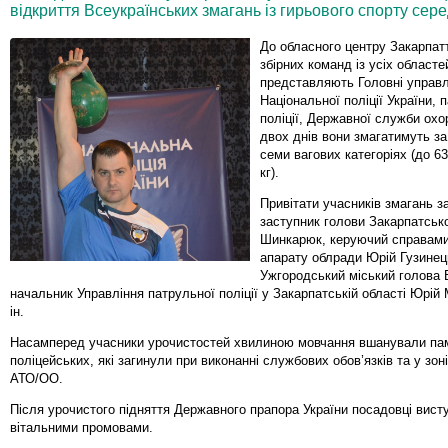
відкриття Всеукраїнських змагань із гирьового спорту сере
До обласного центру Закарпат
збірних команд із усіх областей
представляють Головні управл
Національної поліції України, 
поліції, Державної служби ох
двох днів вони змагатимуть за
семи вагових категоріях (до 63
кг).
Привітати учасників змагань з
заступник голови Закарпатськ
Шинкарюк, керуючий справами
апарату облради Юрій Гузинец
Ужгородський міський голова 
начальник Управління патрульної поліції у Закарпатській області Юрій
ін.
Насамперед учасники урочистостей хвилиною мовчання вшанували па
поліцейських, які загинули при виконанні службових обов’язків та у зон
АТО/ОО.
Після урочистого підняття Державного прапора України посадовці висту
вітальними промовами.