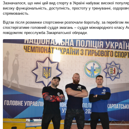
Зазначалося, що нині цей вид спорту в Україні набуває високої популя
високу функціональність, доступність, простоту у тренуванні, оздоровч
спрямованість.
Відтак після розминки спортсмени розпочали боротьбу, за перебігом як
спостерігатиме головний суддя змагань – суддя міжнародного класу А
повідомляє пресслужба Закарпатської облради.