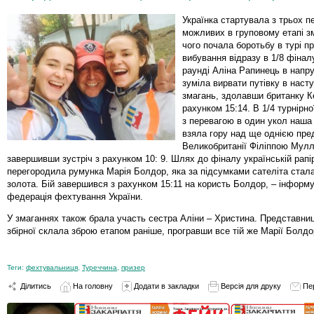
Українка стартувала з трьох пе
можливих в груповому етапі зм
чого почала боротьбу в турі п
вибування відразу в 1/8 фінал
раунді Аліна Рапинець в напру
зуміла вирвати путівку в наст
змагань, здолавши британку Ке
рахунком 15:14. В 1/4 турнірно
з перевагою в один укол наш
взяла гору над ще однією пр
Великобританії Філіппою Мулл
завершивши зустріч з рахунком 10: 9. Шлях до фіналу українській рапі
перегородила румунка Марія Болдор, яка за підсумками сателіта ста
золота. Бій завершився з рахунком 15:11 на користь Болдор, – інформ
федерація фехтування України.
У змаганнях також брала участь сестра Аліни – Христина. Представниц
збірної склала зброю етапом раніше, програвши все тій же Марії Болдор
Теги:
фехтувальниця
,
Туреччина
,
призер
Ділитись
На головну
Додати в закладки
Версія для друку
Пе