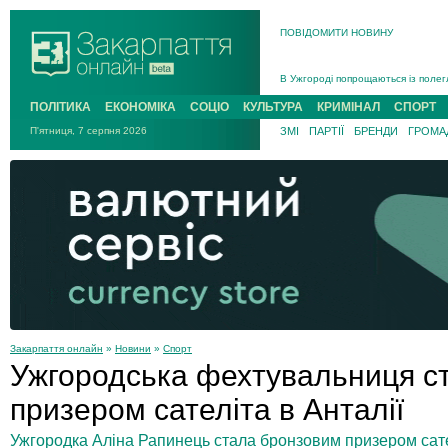
ПОВІДОМИТИ НОВИНУ
Інструктора районного ТЦК на Зак
В Ужгороді попрощаються із полег
В Ужгороді 5 серпня попрощаються
ПОЛІТИКА
ЕКОНОМІКА
СОЦІО
КУЛЬТУРА
КРИМІНАЛ
СПОРТ
Підтвердили загибель захисника і
П'ятниця, 7 серпня 2026
ЗМІ
ПАРТІЇ
БРЕНДИ
ГРОМАД
На війні з рф поліг військовий з 
На Хустщині внаслідок ДТП за уча
Інструктора районного ТЦК на Зак
Закарпаття онлайн
»
Новини
»
Спорт
Ужгородська фехтувальниця с
призером сателіта в Анталії
Ужгородка Аліна Рапинець стала бронзовим призером сател