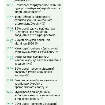
учасників
09:47
В Ужгороді стартував масштабний
турнір із повітряної акробатики та
пілонного спорту
16:43
Фристайліст із Закарпаття
отримав звання найкращого
спортсмена України
16:18
В Ужгороді вдруге відбудеться
/ 7
"Uzhhorod Half Marathon",
поєднаний з "Сакура-фестом"
17:30
У Хусті відбувся Khust Half
/ 4
Marathon 2026
18:32
Ужгородка здобула «бронзу» на
етапі Кубка світу з кікбоксингу
10:12
Ужгород став відбірковим
/ 2
майданчиком до світових змагань з
черліденгу
09:08
В Ужгороді провели відкритий
обласний турнір «Ігри воїнів
Карпат»
13:28
Закарпатець виборов «золото»
чемпіонату України з
гірськолижного спорту
09:01
Мукачівські прикордонники
вибороли «золото» на чемпіонаті
з гирьового спорту
18:23
В Ужгороді проходить відкритий