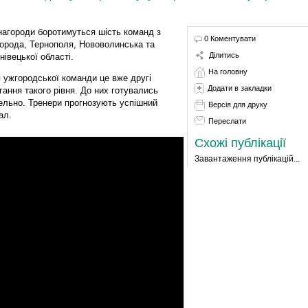
нагороди боротимуться шість команд з
0 Коментувати
орода, Тернополя, Нововолинська та
Ділитись
нівецької області.
На головну
 ужгородської команди це вже другі
Додати в закладки
гання такого рівня. До них готувались
ельно. Тренери прогнозують успішний
Версія для друку
ал.
Переслати
Схожі публікації
Завантаження публікацій...