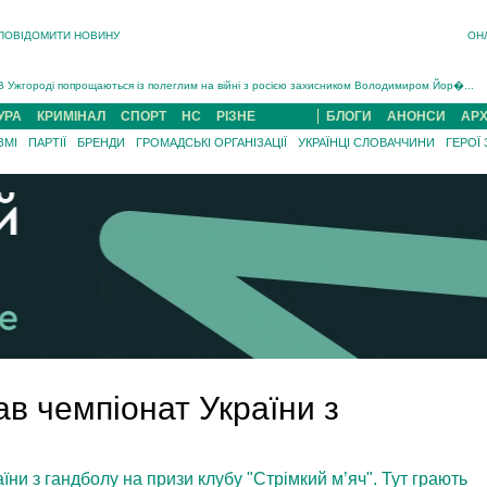
ПОВІДОМИТИ НОВИНУ
ОН
Інструктора районного ТЦК на Закарпатті судитимуть за обвинуваченням у катув...
В Ужгороді попрощаються із полеглим на війні з росією захисником Володимиром Йор�...
В Ужгороді 5 серпня попрощаються із захисником Богданом Югасом, який два роки �...
УРА
КРИМІНАЛ
СПОРТ
НС
РІЗНЕ
БЛОГИ
АНОНСИ
АРХ
Підтвердили загибель захисника із Нанкова на Хустщині Юліана Гербея (ФОТО)[/gree...
ЗМІ
ПАРТІЇ
БРЕНДИ
ГРОМАДСЬКІ ОРГАНІЗАЦІЇ
УКРАЇНЦІ СЛОВАЧЧИНИ
ГЕРОЇ
На війні з рф поліг військовий з Виноградова Ігнат Роздяловський (ФОТО)...
На Хустщині внаслідок ДТП за участі трьох авто постраждали 13 людей (ФОТО)...
Інструктора районного ТЦК на Закарпатті судитимуть за обвинувачен...
ав чемпіонат України з
їни з гандболу на призи клубу "Стрімкий м’яч". Тут грають