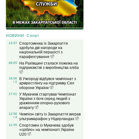
НОВИНИ: Спорт
13:37
Спортсменка із Закарпаття
здобула дві нагороди на
національній першості з
парафехтування
09:05
На Рахівщині сталася пожежа на
підприємстві з виробництва хліба
18:06
В Ужгороді відбувся чемпіонат з
/ 2
армрестлінгу на підтримку Сил
оборони України
17:01
У Мукачеві стартував Чемпіонат
України з бочі серед людей з
ураженням опорно-рухового
апарату
12:58
Чемпіон світу із Закарпаття виграв
/ 4
ультрамарафон у Нідерландах
12:35
Спортсмен із Мукачева здобув
«срібло» на чемпіонаті України
U20