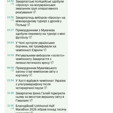
14:52
Закарпатські поліцейські здобули
/ 5
«бронзу» на всеукраїнських
змаганнях груп оперативного
реагування
10:50
Закарпатець виборов «бронзу» на
/ 1
міжнародному турнірі з дронів у
Польщі
16:27
Прикордонники з Мукачева
здобули перемогу на турнірі з міні-
футболу
10:03
У Чопі зустріли українських
борчинь, які тріумфували на
чемпіонаті Європи
11:03
Рятувальники вибороли «золото»
чемпіонату Закарпаття з
легкоатлетичного кросу
09:09
Прикордонник Мукачівського
/ 2
загону став чемпіоном світу з
хортингу
15:54
У Хусті відбувся чемпіонат України
з ультрамарафону після
чотирирічної паузи
11:46
Закарпатка Ірина Галай підкорила
сьому за висотою вершину світу в
Гімалаях
11:00
Благодійний Uzhhorod Half
/ 4
Marathon 2026 зібрав понад тисячу