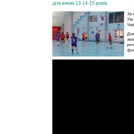
діти віком 13-14-15 років.
За 
Ужг
Чер
Для
зма
рет
фін