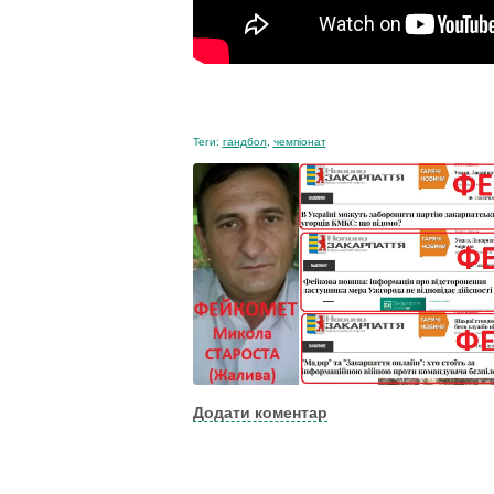
Теги:
гандбол
,
чемпіонат
Додати коментар