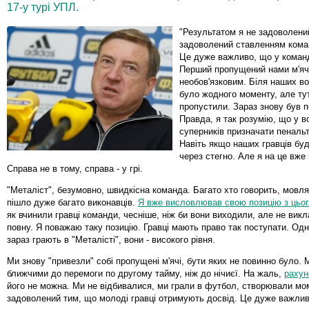
17-у турі УПЛ.
"Результатом я не задоволени
задоволений ставленням кома
Це дуже важливо, що у команд
Перший пропущений нами м'яч
необов'язковим. Біля наших во
було жодного моменту, але ту
пропустили. Зараз знову був п
Правда, я так розумію, що у 
суперників призначати пенальт
Навіть якщо наших гравців бу
через стегно. Але я на це вже
Справа не в тому, справа - у грі.
"Металіст", безумовно, швидкісна команда. Багато хто говорить, мовля
пішло дуже багато виконавців.
Я вже висловлював свою позицію з цьог
як вчинили гравці команди, чесніше, ніж би вони виходили, але не вик
повну. Я поважаю таку позицію. Гравці мають право так поступати. Однак
зараз грають в "Металісті", вони - високого рівня.
Ми знову "привезли" собі пропущені м'ячі, бути яких не повинно було. 
ближчими до перемоги по другому тайму, ніж до нічиєї. На жаль,
рахун
його не можна. Ми не відбивалися, ми грали в футбол, створювали мо
задоволений тим, що молоді гравці отримують досвід. Це дуже важли