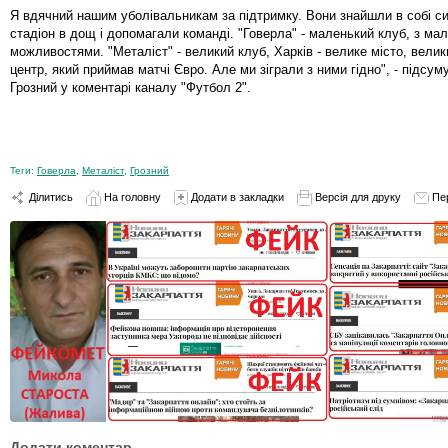
Я вдячний нашим уболівальникам за підтримку. Вони знайшли в собі с
стадіон в дощ і допомагали команді. "Говерла" - маленький клуб, з ма
можливостями. "Металіст" - великий клуб, Харків - велике місто, вели
центр, який приймав матчі Євро. Але ми зіграли з ними гідно", - підсу
Грозний у коментарі каналу "Футбол 2".
Теги:
Говерла
,
Металіст
,
Грозний
Ділитись
На головну
Додати в закладки
Версія для друку
Пе
Додати коментар