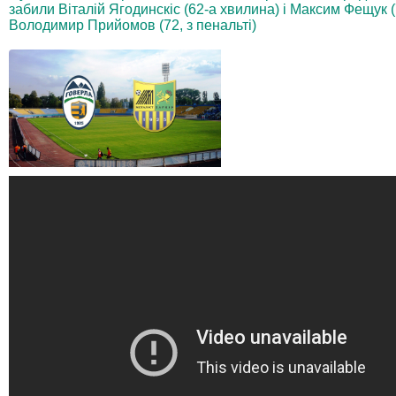
забили Віталій Ягодинскіс (62-а хвилина) і Максим Фещук (7
Володимир Прийомов (72, з пенальті)