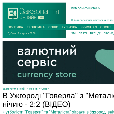
ПОВІДОМИТИ НОВИНУ
Інструктора районного ТЦК на Зак
В Ужгороді попрощаються із полег
В Ужгороді 5 серпня попрощаються
ПОЛІТИКА
ЕКОНОМІКА
СОЦІО
КУЛЬТУРА
КРИМІНАЛ
СПОРТ
Підтвердили загибель захисника і
Субота, 8 серпня 2026
ЗМІ
ПАРТІЇ
БРЕНДИ
ГРОМАД
На війні з рф поліг військовий з 
На Хустщині внаслідок ДТП за уча
Інструктора районного ТЦК на Зак
Закарпаття онлайн
»
Новини
»
Спорт
В Ужгороді "Говерла" з "Метал
нічию - 2:2 (ВІДЕО)
Футболісти "Говерли" та "Металіста" зіграли в Ужгороді вніч