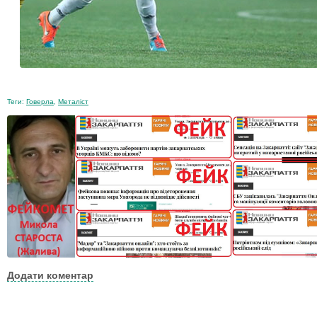
Теги:
Говерла
,
Металіст
Додати коментар