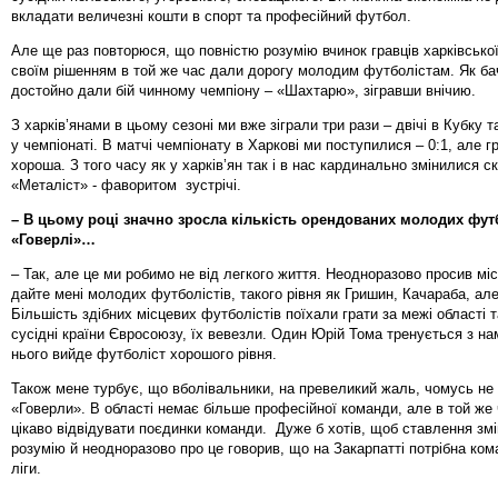
вкладати величезні кошти в спорт та професійний футбол.
Але ще раз повторюся, що повністю розумію вчинок гравців харківської
своїм рішенням в той же час дали дорогу молодим футболістам. Як ба
достойно дали бій чинному чемпіону – «Шахтарю», зігравши внічию.
З харків’янами в цьому сезоні ми вже зіграли три рази – двічі в Кубку 
у чемпіонаті. В матчі чемпіонату в Харкові ми поступилися – 0:1, але 
хороша. З того часу як у харків’ян так і в нас кардинально змінилися 
«Металіст» - фаворитом зустрічі.
– В цьому році значно зросла кількість орендованих молодих футб
«Говерлі»…
– Так, але це ми робимо не від легкого життя. Неодноразово просив мі
дайте мені молодих футболістів, такого рівня як Гришин, Качараба, але
Більшість здібних місцевих футболістів поїхали грати за межі області т
сусідні країни Євросоюзу, їх вевезли. Один Юрій Тома тренується з на
нього вийде футболіст хорошого рівня.
Також мене турбує, що вболівальники, на превеликий жаль, чомусь не 
«Говерли». В області немає більше професійної команди, але в той же
цікаво відвідувати поєдинки команди. Дуже б хотів, щоб ставлення змі
розумію й неодноразово про це говорив, що на Закарпатті потрібна ком
ліги.