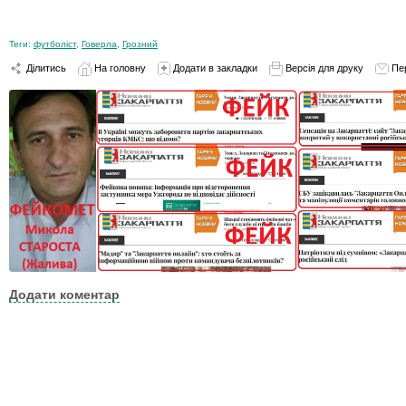
Теги:
футболіст
,
Говерла
,
Грозний
Ділитись
На головну
Додати в закладки
Версія для друку
Пе
Додати коментар