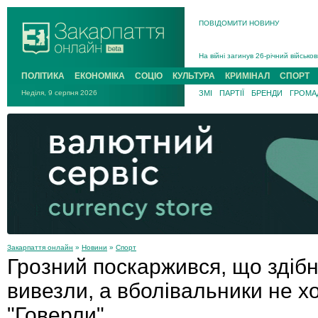
В Ужгороді 5 серпня попрощаються
ПОВІДОМИТИ НОВИНУ
Підтвердили загибель захисника і
На війні з рф поліг військовий з 
На війні загинув 26-річний військо
ПОЛІТИКА
ЕКОНОМІКА
СОЦІО
КУЛЬТУРА
КРИМІНАЛ
СПОРТ
Неділя, 9 серпня 2026
ЗМІ
ПАРТІЇ
БРЕНДИ
ГРОМАД
Закарпаття онлайн
»
Новини
»
Спорт
Грозний поскаржився, що здібн
вивезли, а вболівальники не х
"Говерли"