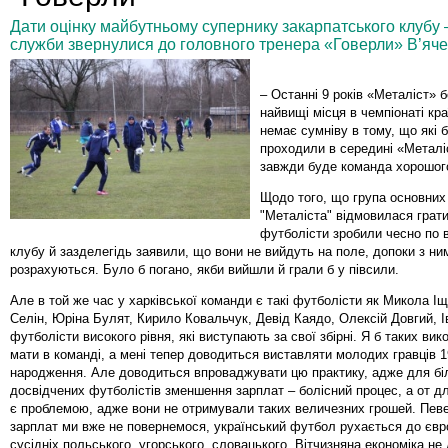
Дати оцінку майбутньому супернику закарпатського клубу 
служби звернулися до головного тренера «Говерли» В’яч
– Останні 9 років «Металіст» 
найвищі місця в чемпіонаті кр
немає сумніву в тому, що які 
проходили в середині «Металі
завжди буде команда хорошого
Щодо того, що група основних 
"Металіста" відмовилася грат
футболісти зробили чесно по 
клубу й зазделегідь заявили, що вони не вийдуть на поле, допоки з ни
розрахуються. Було б погано, якби вийшли й грали б у півсили.
Але в той же час у харківської команди є такі футболісти як Микола І
Селін, Юріна Булят, Кирило Ковальчук, Девід Каядо, Олексій Довгий, І
футболісти високого рівня, які виступають за свої збірні. Я б таких вико
мати в команді, а мені тепер доводиться виставляти молодих гравців 1
народження. Але доводиться впроваджувати цю практику, адже для бі
досвідчених футболістів зменшення зарплат – болісний процес, а от д
є проблемою, адже вони не отримували таких величезних грошей. Певе
зарплат ми вже не повернемося, український футбол рухається до євр
сусідніх польського, угорського, словацького. Вітчизняна економіка не