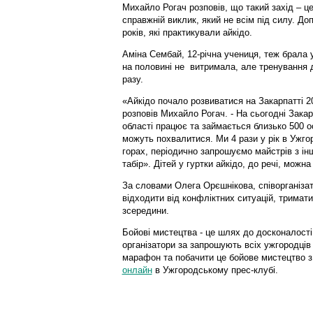
Михайло Рогач розповів, що такий захід – ц
справжній виклик, який не всім під силу. Д
років, які практикували айкідо.
Аміна Сембай, 12-річна учениця, теж брала
на половині не витримала, але тренування 
разу.
«Айкідо почало розвиватися на Закарпатті 20
розповів Михайло Рогач. - На сьогодні Закарп
області працює та займається близько 500 о
можуть похвалитися. Ми 4 рази у рік в Ужго
горах, періодично запрошуємо майстрів з ін
табір». Дітей у гуртки айкідо, до речі, можна 
За словами Олега Орєшнікова, співорганізат
відходити від конфліктних ситуацій, тримат
зсередини.
Бойові мистецтва - це шлях до досконалості
організатори за запрошують всіх ужгородців 
марафон та побачити це бойове мистецтво з 
онлайн
в Ужгородському прес-клубі.