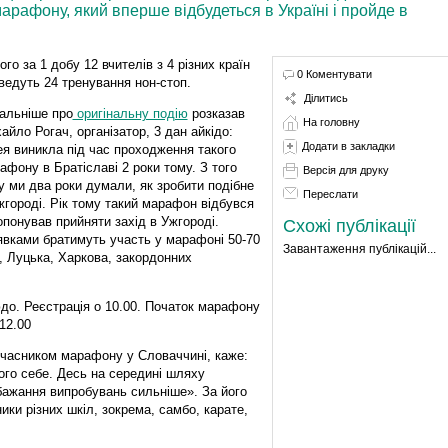
арафону, який вперше відбудеться в Україні і пройде в
ого за 1 добу 12 вчителів з 4 різних країн
0 Коментувати
ведуть 24 тренування нон-стоп.
Ділитись
альніше про
оригінальну подію
розказав
На головну
айло Рогач, організатор, 3 дан айкідо:
Додати в закладки
ея виникла під час проходження такого
афону в Братіславі 2 роки тому. З того
Версія для друку
у ми два роки думали, як зробити подібне
Переслати
жгороді. Рік тому такий марафон відбувся
понував прийняти захід в Ужгороді.
Схожі публікації
заявками братимуть участь у марафоні 50-70
Завантаження публікацій...
в, Луцька, Харкова, закордонних
до. Реєстрація о 10.00. Початок марафону
12.00
 учасником марафону у Словаччині, каже:
го себе. Десь на середині шляху
 бажання випробувань сильніше». За його
ки різних шкіл, зокрема, самбо, карате,