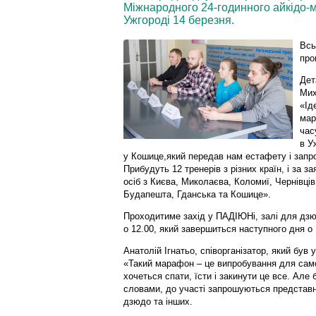
Міжнародного 24-годинного айкідо-м
Ужгороді 14 березня.
Всь
про
Дет
Мих
«Ід
мар
час
в У
у Кошице,який передав нам естафету і запро
Прибудуть 12 тренерів з різних країн, і за 
осіб з Києва, Миколаєва, Коломиї, Чернівці
Будапешта, Гданська та Кошице».
Проходитиме захід у ПАДІЮНі, залі для дзю
о 12.00, який завершиться наступного дня о 
Анатолій Ігнатьо, співорганізатор, який був
«Такий марафон – це випробування для само
хочеться спати, їсти і закинути це все. Але
словами, до участі запрошуються представни
дзюдо та інших.