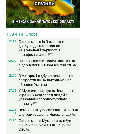
НОВИНИ: Спорт
13:37
Спортсменка із Закарпаття
здобула дві нагороди на
національній першості з
парафехтування
09:05
На Рахівщині сталася пожежа на
підприємстві з виробництва хліба
18:06
В Ужгороді відбувся чемпіонат з
/ 2
армрестлінгу на підтримку Сил
оборони України
17:01
У Мукачеві стартував Чемпіонат
України з бочі серед людей з
ураженням опорно-рухового
апарату
12:58
Чемпіон світу із Закарпаття виграв
/ 4
ультрамарафон у Нідерландах
12:35
Спортсмен із Мукачева здобув
«срібло» на чемпіонаті України
U20