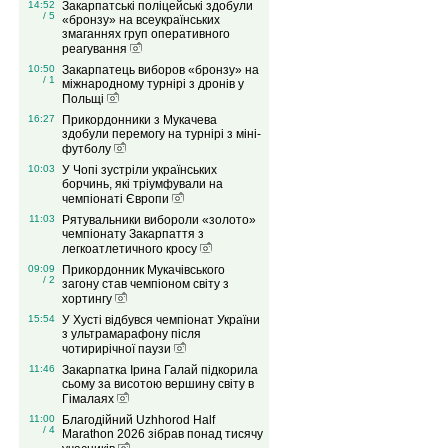
14:52
Закарпатські поліцейські здобули
/ 5
«бронзу» на всеукраїнських
змаганнях груп оперативного
реагування
10:50
Закарпатець виборов «бронзу» на
/ 1
міжнародному турнірі з дронів у
Польщі
16:27
Прикордонники з Мукачева
здобули перемогу на турнірі з міні-
футболу
10:03
У Чопі зустріли українських
борчинь, які тріумфували на
чемпіонаті Європи
11:03
Рятувальники вибороли «золото»
чемпіонату Закарпаття з
легкоатлетичного кросу
09:09
Прикордонник Мукачівського
/ 2
загону став чемпіоном світу з
хортингу
15:54
У Хусті відбувся чемпіонат України
з ультрамарафону після
чотирирічної паузи
11:46
Закарпатка Ірина Галай підкорила
сьому за висотою вершину світу в
Гімалаях
11:00
Благодійний Uzhhorod Half
/ 4
Marathon 2026 зібрав понад тисячу