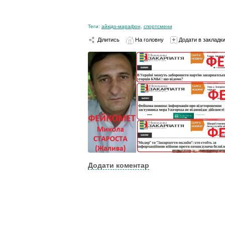
Теги:
айкідо-марафон
,
спортсмени
Ділитись
На головну
Додати в закладк
Додати коментар