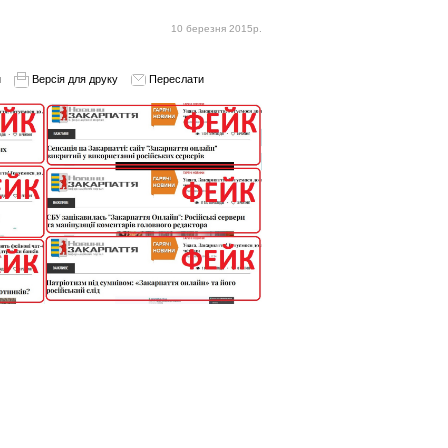
10 березня 2015р.
и
Версія для друку
Переслати