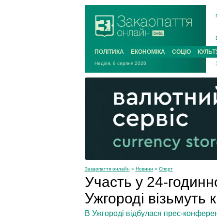
ПОЛІТИКА
ЕКОНОМІКА
СОЦІО
КУЛЬТ
Неділя, 9 серпня 2026
Закарпаття онлайн
»
Новини
»
Спорт
Участь у 24-годинн
Ужгороді візьмуть к
В Ужгороді відбулася прес-конферен