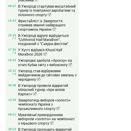
учасників
09:47
В Ужгороді стартував масштабний
турнір із повітряної акробатики та
пілонного спорту
16:43
Фристайліст із Закарпаття
отримав звання найкращого
спортсмена України
16:18
В Ужгороді вдруге відбудеться
/ 7
"Uzhhorod Half Marathon",
поєднаний з "Сакура-фестом"
17:30
У Хусті відбувся Khust Half
/ 4
Marathon 2026
18:32
Ужгородка здобула «бронзу» на
етапі Кубка світу з кікбоксингу
10:12
Ужгород став відбірковим
/ 2
майданчиком до світових змагань з
черліденгу
09:08
В Ужгороді провели відкритий
обласний турнір «Ігри воїнів
Карпат»
13:28
Закарпатець виборов «золото»
чемпіонату України з
гірськолижного спорту
09:01
Мукачівські прикордонники
вибороли «золото» на чемпіонаті
з гирьового спорту
18:23
В Ужгороді проходить відкритий