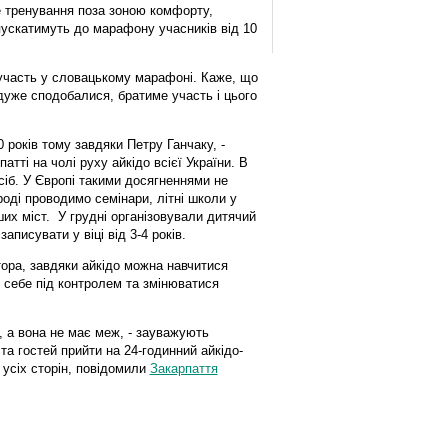
е тренування поза зоною комфорту,
опускатимуть до марафону учасників від 10
 участь у словацькому марафоні. Каже, що
дуже сподобалися, братиме участь і цього
 років тому завдяки Петру Ганчаку, -
атті на чолі руху айкідо всієї України. В
сіб. У Європі такими досягненнями не
роді проводимо семінари, літні школи у
ших міст. У грудні організовували дитячий
записувати у віці від 3-4 років.
ора, завдяки айкідо можна навчитися
и себе під контролем та змінюватися
, а вона не має меж, - зауважують
та гостей прийти на 24-годинний айкідо-
усіх сторін, повідомили
Закарпаття