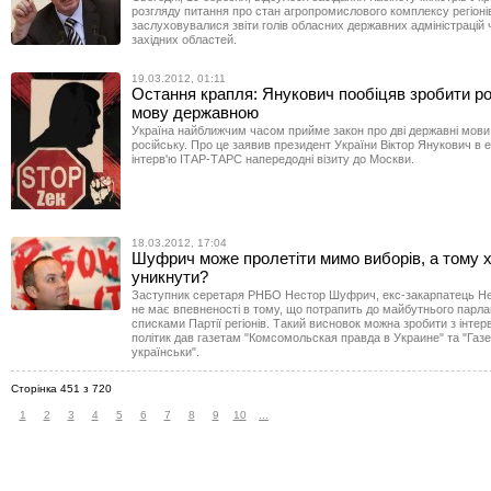
розгляду питання про стан агропромислового комплексу регіоні
заслуховувалися звіти голів обласних державних адміністрацій
західних областей.
19.03.2012, 01:11
Остання крапля: Янукович пообіцяв зробити ро
мову державною
Україна найближчим часом прийме закон про дві державні мови 
російську. Про це заявив президент України Віктор Янукович в
інтерв'ю ІТАР-ТАРС напередодні візиту до Москви.
18.03.2012, 17:04
Шуфрич може пролетіти мимо виборів, а тому 
уникнути?
Заступник серетаря РНБО Нестор Шуфрич, екс-закарпатець 
не має впевненості в тому, що потрапить до майбутнього парл
списками Партії регіонів. Такий висновок можна зробити з інтерв
політик дав газетам "Комсомольская правда в Украине" та "Газе
українськи".
Сторінка 451 з 720
1
2
3
4
5
6
7
8
9
10
...