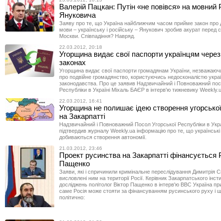
Валерій Пацкан: Путін «не повівся» на мовний 
Януковича
Заяву про те, що Україна найближчим часом прийме закон про д
мови – українську і російську – Янукович зробив акурат перед с
Москви. Співпадіння? Навряд.
22.03.2012, 20:18
Угорщина видає свої паспорти українцям через 
законах
Угорщина видає свої паспорти громадянам України, незважаюч
про подвійне громадянство, користуючись недосконалістю укра
законодавства. Про це заявив Надзвичайний і Повноважний пос
Республіки в Україні Міхаль БАЄР в інтерв'ю тижневику Weekly.u
22.03.2012, 16:41
Угорщина не полишає ідею створення угорської
на Закарпатті
Надзвичайний і Повноважний Посол Угорської Республіки в Укра
підтвердив журналу Weekly.ua інформацію про те, що українські 
добиваються створення автономії.
21.03.2012, 23:46
Проект русинства на Закарпатті фінансується 
Пащенко
Заяви, які і спричинили кримінальне переслідування Димитрія С
висловлені ним на території Росії. Керівник Закарпатського інст
досліджень політолог Віктор Пащенко в інтерв'ю ВВС Україна пр
саме Росія може стояти за фінансуванням русинського руху і що
політично: