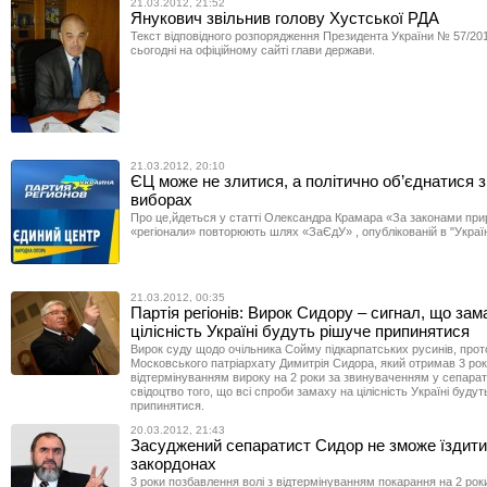
21.03.2012, 21:52
Янукович звільнив голову Хустської РДА
Текст відповідного розпорядження Президента України № 57/201
сьогодні на офіційному сайті глави держави.
21.03.2012, 20:10
ЄЦ може не злитися, а політично об’єднатися 
виборах
Про це,йдеться у статті Олександра Крамара «За законами при
«регіонали» повторюють шлях «ЗаЄдУ» , опублікованій в "Украї
21.03.2012, 00:35
Партія регіонів: Вирок Сидору – сигнал, що зам
цілісність Україні будуть рішуче припинятися
Вирок суду щодо очільника Сойму підкарпатських русинів, про
Московського патріархату Димитрія Сидора, який отримав 3 ро
відтермінуванням вироку на 2 роки за звинуваченням у сепарат
свідоцтво того, що всі спроби замаху на цілісність Україні будут
припинятися.
20.03.2012, 21:43
Засуджений сепаратист Сидор не зможе їздити
закордонах
3 роки позбавлення волі з відтермінуванням покарання на 2 роки