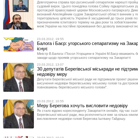
Довгограюча справа про русинський сепаратизм нарешті пройш
судовий вирок. Цього понеділка голова Сойму підкарпатських ру
протоієрей православної церкви Московського патріархату Дим
визнаний Апеляційним судом Закарпатської області винним у по
територіальну цілісність України й засуджений до трьох років по
призначенням іспитового терміну на два роки та зобов’язанням 
межі України на постійне проживання без дозволу виконавчої інс
23.03.2012, 19:55
Балога і Баєр: угорського сепаратизму на Закар
існує
Міністр В.Балога і Посол Угорщини в Україні М.Баєр вважають 
закиди щодо проявів угорського сепаратизму на Закарпатті
23.03.2012, 13:07
З0 депутатів Берегівської міськради не підтри
недовіру меру
Депутати Берегівської міської ради не підтримали проект рішен
висунення недовіри берегівському міському голові та достроко
повноважень берегівського міського голови".
23.03.2012, 10:55
Меру Берегова хочуть висловити недовіру
Як стало відомо кореспонденту Закарпаття онлайн, під час сьог
Берегівської міської ради, яка розпочнеться вже за кілька хвилин
висловлення недовіри голові Берегова Іштвану Гайдошу.
23.03.2012, 10:13