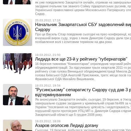
як уже повідомляло Закарпаття онлайн, отримав на завершал
засіданні очільник так званого Сойму підкарпатських русинів, п
Української православної церкви Московського Патріархату от
Сидор.
20.03.2012, 17:16
Начальник Закарпатської СБУ задоволений ви
Сидору
Про це Василь Сітар повідомив сьогодні на прес-конференції, 
вчорашній вирок суду, згідно з яким Димитрію Сидору дали три 
позбавлення волі з іспитовим терміном на два роки.
19.03.2012, 21:50
Ледида все ще 23-й у рейтингу "губернаторів"
16 березня тижневик “Комментарии” оприлюднив черговий рейти
облдержадміністрацій. За підсумками трьох кварталів 2011-го р
рейтингу став голова Вінницької облдержадміністрації Микола Д
голова Київської ОДА Анатолій Присяжнюк, третє місце посів го
Франківської ОДА Михайло Вишиванюк.
19.03.2012, 19:54
"Русинському" сепаратисту Сидору суд дав 3 р
відтермінуванням
Як анонсувало Закарпаття онлайн, сьогодні, 19 березня, в Ужго
завершальне судове засідання у кримінальній справі №499 за ч. 
України "посягання на територіальну цілісність і недоторканість 
порушеній проти протоієрея УПЦ МП о. Димитрія Сидора слідчи
Закарпатській області ще 5 грудня 2008 року.
19.03.2012, 18:09
Азаров оголосив Ледиді догану
Сьогодні, 19 березня, відбулося засідання Кабінету міністрів Укр