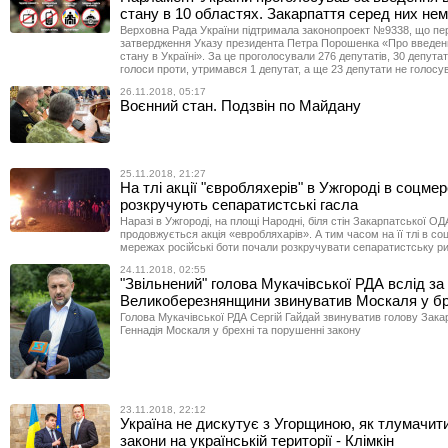
стану в 10 областях. Закарпаття серед них не
Верховна Рада України підтримала законопроект №9338, що пе
затвердження Указу президента Петра Порошенка «Про введен
стану в Україні». За це проголосували 276 депутатів, 30 депутат
голоси проти, утримався 1 депутат, а ще 23 депутати не голосу
26.11.2018, 05:17
Воєнний стан. Подзвін по Майдану
25.11.2018, 21:27
На тлі акції "євробляхерів" в Ужгороді в соцме
розкручують сепаратистські гасла
Наразі в Ужгороді, на площі Народні, біля стін Закарпатської ОД
продовжується акція «евробляхарів». А тим часом на її тлі в со
мережах російські боти почали розкручувати сепаратистську ри
24.11.2018, 02:55
"Звільнений" голова Мукачівської РДА вслід за
Великоберезнянщини звинуватив Москаля у бр
Голова Мукачівської РДА Сергій Гайдай звинуватив голову Зак
Геннадія Москаля у брехні та порушенні закону
23.11.2018, 22:12
Україна не дискутує з Угорщиною, як тлумачити
закони на українській території - Клімкін