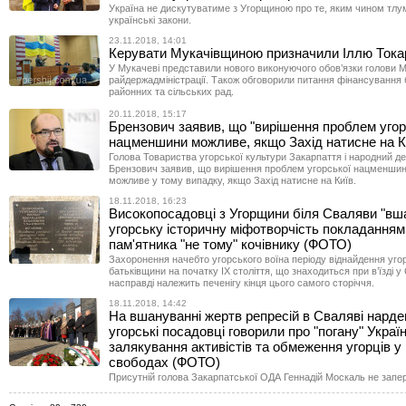
Україна не дискутуватиме з Угорщиною про те, яким чином тлу
українські закони.
23.11.2018, 14:01
Керувати Мукачівщиною призначили Іллю Ток
У Мукачеві представили нового виконуючого обов’язки голови М
райдержадміністрації. Також обговорили питання фінансування
районних та сільських рад.
20.11.2018, 15:17
Брензович заявив, що "вирішення проблем угор
нацменшини можливе, якщо Захід натисне на К
Голова Товариства угорської культури Закарпаття і народний д
Брензович заявив, що вирішення проблем угорської нацменшини
можливе у тому випадку, якщо Захід натисне на Київ.
18.11.2018, 16:23
Високопосадовці з Угорщини біля Сваляви "вш
угорську історичну міфотворчість покладанням 
пам'ятника "не тому" кочівнику (ФОТО)
Захоронення начебто угорського воїна періоду віднайдення уг
батьківщини на початку ІХ століття, що знаходиться при в’їзді у
насправді належить печенігу кінця цього самого сторіччя.
18.11.2018, 14:42
На вшануванні жертв репресій в Сваляві нарде
угорські посадовці говорили про "погану" Україн
залякування активістів та обмеження угорців у
свободах (ФОТО)
Присутній голова Закарпатської ОДА Геннадій Москаль не запе