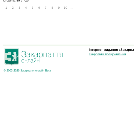
Сторінка 89 з 720
1
2
3
4
5
6
7
8
9
10
...
Інтернет-видання «Закарпа
Надіслати повідомлення
© 2003-2026 Закарпаття онлайн Beta