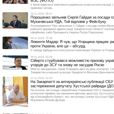
МЗС (ФОТО)
У Києві відбулися комплексні українсько-угорські консультації з
правових питань.
29.11.2018, 06:21
Порошенко звільнив Сергія Гайдая за посади г
Мукачівської РДА. Той відповів у Фейсбуку
Розпорядження "Про звільнення С.Гайдая з посади голови Мукач
районної державної адміністрації Закарпатської області" опублі
офіційному сайті Президента України Петра Порошенка.
28.11.2018, 15:48
Левенте Мадяр: Я чув, що Угорщина працює ра
проти України, але це – абсурд
У середу відбудуться консульські переговори України та Угорщ
28.11.2018, 02:28
Сійярто стурбувався можливістю призову укра
угорців до ЗСУ та знову не засудив Росію
Міністр закордонних справ Угорщини двічі на день контактує з 
Товариства угорської культури Закарпаття Василем Брензович
27.11.2018, 22:33
На Закарпатті за антиукраїнські публікації СБ
застереження депутату Хустської райради (
На початку листопада співробітники Управління СБУ в Закарпат
оголосили офіційне застереження діючому депутату Хустської 
від «Опозиційного блоку», екс-заступнику голови Хустської РДА
Януковича Віталію Дулкаю.