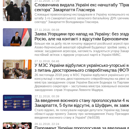
27.11.2018, 17:39
Словаччина видала Україні екс-начштабу "Пра
сектора" Закарпаття Гласнера
Словацькі правоохоронці екстрадували в Україну колишнього н
штабу 1-го (закарпатського) запасного батальйону ДУК і речник
сектору" Закарпаття Володимира Гласнера.
27.11.2018, 06:08
Заява Угорщини про напад на Україну: без згад
Росію, але на контакті з відсутнім Брензовичем
Більше ніж за добу після початку відкритої російської агресії пр
Азово-Керченській акваторії офіційний Будапешт зробив заяву, в 
немає засудження агресора, натомість згадуються угорці Закар
постійний зв’язок з лідером угорської партії в Україні КМКС.
27.11.2018, 04:46
У МЗС України відбулися українсько-угорські к
з питань двостороннього співробітництва (ФОТ
26 листопада 2018 року в МЗС України відбулися українсько-уг
консультації з питань двостороннього співробітництва на рівні 
міністра закордонних справ України Василя Боднара та Парлам
Державного секретаря – заступника міністра зовнішньої економі
закордонних справ Угорщини Левенте Мадяра.
27.11.2018, 00:39
За введення воєнного стану проголосували 4 н
Закарпаття, 5 були відсутні, а Шуфрич, як завж
Стало відомо, як голосували народні депутати України від Зака
області щодо проекту Закону про затвердження Указу Президен
введення воєнного стану в Україні" (№9338)
26.11.2018, 22:24
Парламент України проголосував за введення 