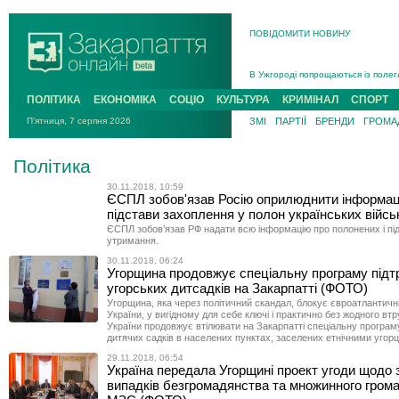
ПОВІДОМИТИ НОВИНУ
Інструктора районного ТЦК на Зак
В Ужгороді попрощаються із полег
В Ужгороді 5 серпня попрощаються
ПОЛІТИКА
ЕКОНОМІКА
СОЦІО
КУЛЬТУРА
КРИМІНАЛ
СПОРТ
Підтвердили загибель захисника і
П'ятниця, 7 серпня 2026
ЗМІ
ПАРТІЇ
БРЕНДИ
ГРОМАД
На війні з рф поліг військовий з 
На Хустщині внаслідок ДТП за уча
Політика
Інструктора районного ТЦК на Зак
30.11.2018, 10:59
ЄСПЛ зобов'язав Росію оприлюднити інформац
підстави захоплення у полон українських війсь
ЄСПЛ зобов’язав РФ надати всю інформацію про полонених і під
утримання.
30.11.2018, 06:24
Угорщина продовжує спеціальну програму підт
угорських дитсадків на Закарпатті (ФОТО)
Угорщина, яка через політичний скандал, блокує євроатлантичн
України, у вигідному для себе ключі і практично без жодного вт
України продовжує втілювати на Закарпатті спеціальну програм
дитячих садків в населених пунктах, заселених етнічними угор
29.11.2018, 06:54
Україна передала Угорщині проект угоди щодо 
випадків безгромадянства та множинного гром