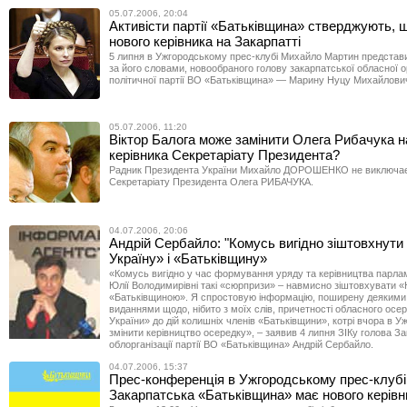
05.07.2006, 20:04
Активісти партії «Батьківщина» стверджують, 
нового керівника на Закарпатті
5 липня в Ужгородському прес-клубі Михайло Мартин представ
за його словами, новообраного голову закарпатської обласної ор
політичної партії ВО «Батьківщина» — Марину Нуцу Михайлови
05.07.2006, 11:20
Віктор Балога може замінити Олега Рибачука н
керівника Секретаріату Президента?
Радник Президента України Михайло ДОРОШЕНКО не виключає 
Секретаріату Президента Олега РИБАЧУКА.
04.07.2006, 20:06
Андрій Сербайло: "Комусь вигідно зіштовхнут
Україну» і «Батьківщину»
«Комусь вигідно у час формування уряду та керівництва парла
Юлії Володимирівні такі «сюрпризи» – навмисно зіштовхувати «
«Батьківщиною». Я спростовую інформацію, поширену деякими
виданнями щодо, нібито з моїх слів, причетності обласного осе
України» до дій колишніх членів «Батьківщини», котрі вчора в У
змінити керівництво осередку», – заявив 4 липня ЗІКу голова З
облорганізації партії ВО «Батьківщина» Андрій Сербайло.
04.07.2006, 15:37
Прес-конференція в Ужгородському прес-клубі
Закарпатська «Батьківщина» має нового керівн