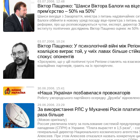
03.07.2006, 12:48
Віктор Пащенко: "Шанси Віктора Балоги на віце
прем’єрство – 50% на 50%"
Шанси вихідця з Закарпаття, міністра з питань надзвичайних си
Балоги обійняти в новому уряді посаду віце-прем’єра з питань а
реформи, про що розповсюджуються чутки, експерт, директор 
інституту політичних досліджень Віктор Пащенко оцінює як 50%
03.07.2006, 10:24
Віктор Пащенко: У психологічній війні між Регіон
коаліцією виграє той, у чиїх лавах більше стійк
спокус опонентів
«Зрозуміло, що у цій політичні тусні Регіони ставлять на взаємо
коаліційних партнерів, грають на їх протиріччях.
30.06.2006, 15:41
«Наша Україна» позбавилася провокаторів
Роботу ужгородського партійного осередку „Дружба” відновлено
29.06.2006, 23:29
За використання РЛС у Мукачеві Росія платити
раза більше
(Мовою оригіналу)
Россия увеличила плату за пользование системой предупрежд
нападении (СПРН) в Украине. "Плата вырастет в 1,5 раза", - с
генеральный директор Национального космического агентства
Алексеев. При этом Алексеев отказался назвать конкретную ци