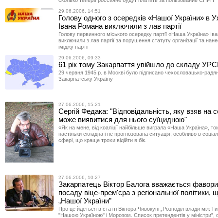
сколько теперь россияне будут платить за пользование СПРН
29.06.2006, 14:51
Голову одного з осередків «Нашої України» в У
Івана Романа виключили з лав партії
Голову первинного міського осередку партії «Наша Україна» Ів
виключили з лав партії за порушення статуту організації та на
іміджу партії
29.06.2006, 09:33
61 рік тому Закарпаття увійшло до складу УР
29 червня 1945 р. в Москві було підписано чехословацько-радя
Закарпатську Україну
27.06.2006, 15:21
Сергій Федака: "Відповідальність, яку взяв на 
може виявитися для нього суїцидною"
«Як на мене, від коаліції найбільше виграла «Наша Україна», т
настільки складна і не прогнозована ситуація, особливо в соціа
сфері, що краще трохи відійти в бік.
27.06.2006, 10:27
Закарпатець Віктор Балога вважається фавори
посаду віце-прем'єра з регіональної політики, 
„Нашої України”
Про це йдеться в статті Віктора Чивокуні „Розподіл влади між 
"Нашою Україною" і Морозом. Список претендентів у міністри”, 