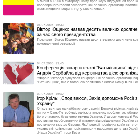
5 липня о 13.00 в Ужгородському прес-клубі відбудеться прес-
новообраного голови закарпатської обласної організації політичн
«Батьківщина» Марини Нуцу Михайловича.
04.07.2006, 15:33
Віктор Ющенко назвав десять великих досягне
за час свого президентства
Президент Віктор Ющенко назвав десять великих досягнень кра
помаранчевої революції
04.07.2006, 13:45
Конференція закарпатської "Батьківщини" відс
Андрія Сербайла від керівництва цією організа
Учора в Ужгороді відбулася конференція обласної організації пар
"Батьківщина", яка є головною політичною силою Блоку Юлії Т
03.07.2006, 15:42
Ігор Кріль: „Сподіваюся, Захід допоможе Росії 
Україну”
Очікується, що на найближчому самміті Великої вісімки, який в
липня у Санк-Петербурзі, однією з головних проблем, які обго
його учасники, буде енергетична безпека. У цьому контексті Ро
поставити на обговорення й питання відповідальності України з
постачання газу до Європи. Якої реакції провідних країн світу о
українські політики ми поцікавилися у народного депутата Украї
„Наша Україна”) Ігоря Кріля