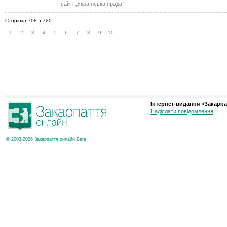
сайті „Українська прада”
Сторінка 708 з 720
1
2
3
4
5
6
7
8
9
10
...
Інтернет-видання «Закарпа
Надіслати повідомлення
© 2003-2026 Закарпаття онлайн Beta