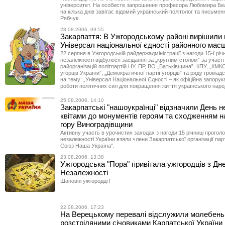
університет. На особисте запрошення професора Любомира Бе
на кілька днів завітає відомий український політолог та письме
Рябчук.
28.08.2006, 09:55
Закарпаття: В Ужгородському районі вирішили 
Універсал національної єдності районного мас
22 серпня в Ужгородській райдержадміністрації з нагоди 15-ї річ
незалежності відбулося засідання за „круглим столом” за участі 
райорганізацій політпартій НУ, ПР, ВО „Батьківщина”, КПУ, „КМКС
угорців України”, „Демократичної партії угорців” та ряду громадс
на тему: „Універсал Національної Єдності – як офіційна запорук
роботи політичних сил для покращення життя українського наро
25.08.2006, 14:10
Закарпатські "нашоукраїнці" відзначили День н
квітами до монументів героям та сходженням 
гору Виноградівщини
Активну участь в урочистих заходах з нагоди 15 річниці прого
незалежності України взяли члени Закарпатської організації пар
Союз Наша Україна".
23.08.2006, 13:38
Ужгородська "Пора" привітала ужгородців з Дн
Незалежності
Шановні ужгородці !
22.08.2006, 17:23
На Верецькому перевалі відслужили молебень
розстріляними січовиками Карпатської України