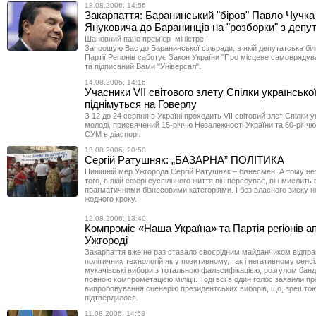
18.08.2006, 14:56
Закарпаття: Баранинський "біров" Павло Чучка
Януковича до Баранинців на "розборки" з депу
Шановний пане прем’єр–міністре !
Запрошую Вас до Баранинської сільради, в якій депутатська біль
Партії Регіонів саботує Закон України "Про місцеве самоврядува
та підписаний Вами "Універсал".
14.08.2006, 14:16
Учасники VII світового злету Спілки українсько
піднімуться на Говерлу
З 12 до 24 серпня в Україні проходить VII світовий злет Спілки у
молоді, присвячений 15-річчю Незалежності України та 60-річч
СУМ в діаспорі.
13.08.2006, 20:50
Сергій Ратушняк: „БАЗАРНА” ПОЛІТИКА
Нинішній мер Ужгорода Сергій Ратушняк – бізнесмен. А тому не
того, в якій сфері суспільного життя він перебуває, він мислить
прагматичними бізнесовими категоріями. І без власного зиску н
жодного кроку.
12.08.2006, 13:40
Компромiс «Наша Україна» та Партія регіонів а
Ужгороді
Закарпаття вже не раз ставало своєрідним майданчиком відпр
політичних технологій як у позитивному, так і негативному сенсі.
мукачівські вибори з тотальною фальсифікацією, розгулом бан
повною компрометацією міліції. Тоді всі в один голос заявили пр
випробовування сценарію президентських виборів, що, зрештою,
підтвердилося.
11.08.2006, 14:58