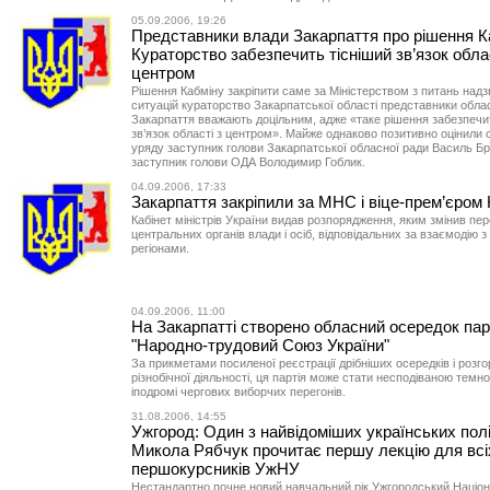
05.09.2006, 19:26
Представники влади Закарпаття про рішення К
Кураторство забезпечить тісніший зв’язок облас
центром
Рішення Кабміну закріпити саме за Міністерством з питань над
ситуацій кураторство Закарпатської області представники обла
Закарпаття вважають доцільним, адже «таке рішення забезпечи
зв’язок області з центром». Майже однаково позитивно оцінили 
уряду заступник голови Закарпатської обласної ради Василь Б
заступник голови ОДА Володимир Гоблик.
04.09.2006, 17:33
Закарпаття закріпили за МНС і віце-прем’єро
Кабінет міністрів України видав розпорядження, яким змінив пер
центральних органів влади і осіб, відповідальних за взаємодію 
регіонами.
04.09.2006, 11:00
На Закарпатті створено обласний осередок парт
"Народно-трудовий Союз України"
За прикметами посиленої реєстрації дрібніших осередків і розг
різнобічної діяльності, ця партія може стати несподіваною темн
іподромі чергових виборчих перегонів.
31.08.2006, 14:55
Ужгород: Один з найвідоміших українських полі
Микола Рябчук прочитає першу лекцію для всі
першокурсників УжНУ
Нестандартно почне новий навчальний рік Ужгородський Націо