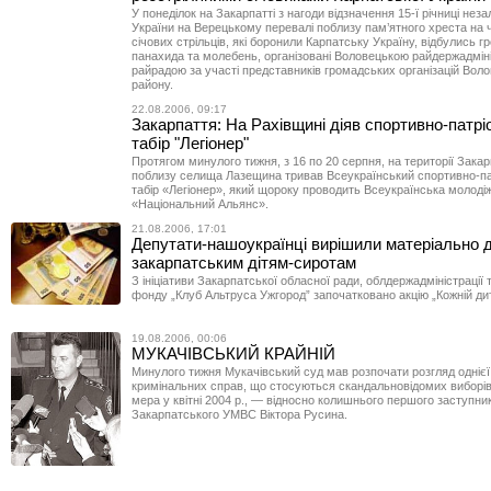
У понеділок на Закарпатті з нагоди відзначення 15-ї річниці неза
України на Верецькому перевалі поблизу пам’ятного хреста на 
січових стрільців, які боронили Карпатську Україну, відбулись 
панахида та молебень, організовані Воловецькою райдержадміні
райрадою за участі представників громадських організацій Вол
району.
22.08.2006, 09:17
Закарпаття: На Рахівщині діяв спортивно-патрі
табір "Легіонер"
Протягом минулого тижня, з 16 по 20 серпня, на території Закар
поблизу селища Лазещина тривав Всеукраїнський спортивно-па
табір «Легіонер», який щороку проводить Всеукраїнська молодіж
«Національний Альянс».
21.08.2006, 17:01
Депутати-нашоукраїнці вирішили матеріально 
закарпатським дітям-сиротам
З ініціативи Закарпатської обласної ради, облдержадміністрації 
фонду „Клуб Альтруса Ужгород” започатковано акцію „Кожній ди
19.08.2006, 00:06
МУКАЧІВСЬКИЙ КРАЙНІЙ
Минулого тижня Мукачівський суд мав розпочати розгляд однієї 
кримінальних справ, що стосуються скандальновідомих виборів
мера у квітні 2004 р., — відносно колишнього першого заступни
Закарпатського УМВС Віктора Русина.