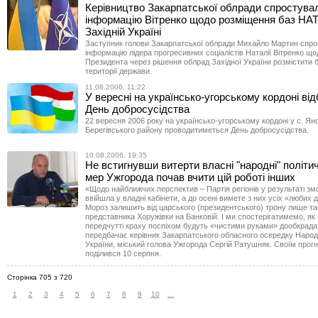
Керівництво Закарпатської облради спростува
інформацію Вітренко щодо розміщення баз НА
Західній Україні
Заступник голови Закарпатської облради Михайло Мартин спр
інформацію лідера прогресивних соціалістів Наталії Вітренко щод
Президента через рішення облрад Західної України розмістити
території держави.
11.08.2006, 11:22
У вересні на українсько-угорському кордоні ві
День добросусідства
22 вересня 2006 року на українсько-угорському кордоні у с. Ян
Берегівського району проводитиметься День добросусідства.
10.08.2006, 19:35
Не встигнувши витерти власні "народні" політичн
мер Ужгорода почав вчити цій роботі інших
«Щодо найближчих перспектив – Партія регіонів у результаті з
ввійшла у владні кабінети, а до осені вимете з них усіх «любих д
Мороз залишить від царського (президентського) трону лише т
представника Хоружівки на Банковій. І ми спостерігатимемо, як 
передчутті краху поспіхом будуть «чистими руками» дообкрада
передбачає керівник Закарпатського обласного осередку Народн
України, міський голова Ужгорода Сергій Ратушняк. Своїм прогн
поділився 10 серпня.
Сторінка 705 з 720
1
2
3
4
5
6
7
8
9
10
...