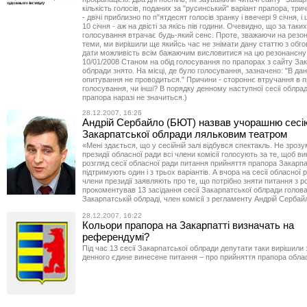
кількість голосів, поданих за "русинський" варіант прапора, трич
- двічі приблизно по п"ятдесят голосів зранку і ввечері 9 січня, і
10 січня - аж на двісті за якісь пів години. Очевидно, що за таки
голосування втрачає будь-який сенс. Проте, зважаючи на резон
теми, ми вирішили ще якийсь час не знімати дану статтю з обго
дати можливість всім бажаючим висловитися на цю резонансну
10/01/2008 Станом на обід голосування по прапорах з сайту За
облради знято. На місці, де було голосування, зазначено: "В д
опитування не проводиться." Причини - стороннє втручання в 
голосування, чи інші? В порядку денному наступної сесії облра
прапора наразі не значиться.)
28.12.2007, 16:26
Андрій Сербайло (БЮТ) назвав учорашню сесі
Закарпатської облради ляльковим театром
«Мені здається, що у сесійній залі відбувся спектакль. Не зрозу
президії обласної ради всі члени комісії голосують за те, щоб в
розгляд сесії обласної ради питання прийняття прапора Закарпа
підтримують один і з трьох варіантів. А вчора на сесії обласної р
члени президії заявляють про те, що потрібно зняти питання з ро
прокоментував 13 засідання сесії Закарпатської облради голов
Закарпатській облраді, член комісії з регламенту Андрій Сербай
28.12.2007, 16:22
Кольори прапора на Закарпатті визначать на
референдумі?
Під час 13 сесії Закарпатської облради депутати таки вирішили 
денного єдине винесене питання – про прийняття прапора облас