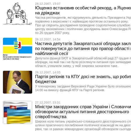
28.12.2007, 15:07
Ющенко встановив особистий рекорд, а Яценю
на дріжджах
Частка респондентів, які підтримують діяльність Президента Укр
порівняно з вереснем і є найвищою протягом останнього року.
Про це свідчить дослідження проведене соціологічною службою
центру економічних і політичних досліджень імені Олександра Р
по 26 грудня 2007 року.
28.12.2007, 14:54
Частина депутатів Закарпатської облради закл
по повернутися до питання про прапор області 
найближчій сесії
Депутати фракції БЮТ в Закарпатській обласній раді 27 грудня п
облради, на якій так і не було розглянуте питання про затвердж
області, ухвалили заяву, у якій зокрема зазначено таке.
28.12.2007, 14:05
Партія регіонів та КПУ досі не знають, що роби
бюджетом
У пленарному засіданні Верховної Ради України було оголошен
14.00 на вимогу фракцій КПУ та Партії регіонів.
27.12.2007, 23:31
Міністри закордонних справ України і Словачч
обговорили актуальні питання двостороннього
співробтництва
Широке коло питань українсько-словацького двостороннього спі
шляхи практичного поглиблення політичної взаємодії як на дво
рівні, так і в рамках міжнародних організацій обговорили сьогодні