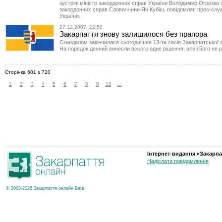
зустрічі міністр закордонних справ України Володимир Огризко і
закордонних справ Словаччини Ян Кубіш, повідомляє прес-сл
України.
27.12.2007, 22:58
Закарпаття знову залишилося без прапора
Скандалом закінчилася сьогоднішня 13-та сесія Закарпатської 
На порядок денний винесли всього одне рішення, але і його не 
Сторінка 601 з 720
1
2
3
4
5
6
7
8
9
10
...
Інтернет-видання «Закарпа
Надіслати повідомлення
© 2003-2026 Закарпаття онлайн Beta