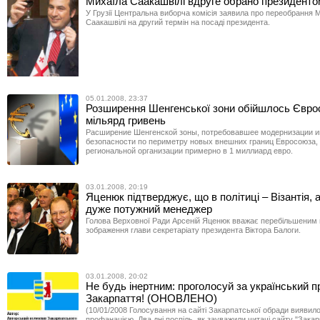
Михаїла Саакашвілі вдруге обрано президентом
У Грузії Центральна виборча комісія заявила про переобрання М
Саакашвілі на другий термін на посаді президента.
05.01.2008, 23:37
Розширення Шенгенської зони обійшлось Євро
мільярд гривень
Расширение Шенгенской зоны, потребовавшее модернизации 
безопасности по периметру новых внешних границ Евросоюза,
региональной организации примерно в 1 миллиард евро.
03.01.2008, 20:19
Яценюк підтверджує, що в політиці – Візантія, а
дуже потужний менеджер
Голова Верховної Ради Арсеній Яценюк вважає перебільшеним 
зображення глави секретаріату президента Віктора Балоги.
03.01.2008, 20:02
Не будь інертним: проголосуй за український п
Закарпаття! (ОНОВЛЕНО)
(10/01/2008 Голосування на сайті Закарпатської обради виявил
профанацією. Два дні поспіль, як зауважили читачі сайту "Закарп