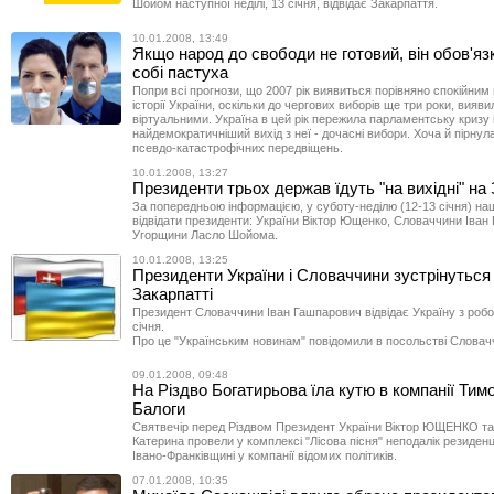
Шойом наступної неділі, 13 січня, відвідає Закарпаття.
10.01.2008, 13:49
Якщо народ до свободи не готовий, він обов'яз
собі пастуха
Попри всі прогнози, що 2007 рік виявиться порівняно спокійним 
історії України, оскільки до чергових виборів ще три роки, вияв
віртуальними. Україна в цей рік пережила парламентську кризу 
найдемократичніший вихід з неї - дочасні вибори. Хоча й пірнул
псевдо-катастрофічних передвіщень.
10.01.2008, 13:27
Президенти трьох держав їдуть "на вихідні" на
За попередньою інформацією, у суботу-неділю (12-13 січня) н
відвідати президенти: України Віктор Ющенко, Словаччини Іван
Угорщини Ласло Шойома.
10.01.2008, 13:25
Президенти України і Словаччини зустрінуться
Закарпатті
Президент Словаччини Іван Гашпарович відвідає Україну з робо
січня.
Про це "Українським новинам" повідомили в посольстві Словачч
09.01.2008, 09:48
На Різдво Богатирьова їла кутю в компанії Тим
Балоги
Святвечір перед Різдвом Президент України Віктор ЮЩЕНКО та
Катерина провели у комплексі "Лісова пісня" неподалік резиденці
Івано-Франківщині у компанії відомих політиків.
07.01.2008, 10:35