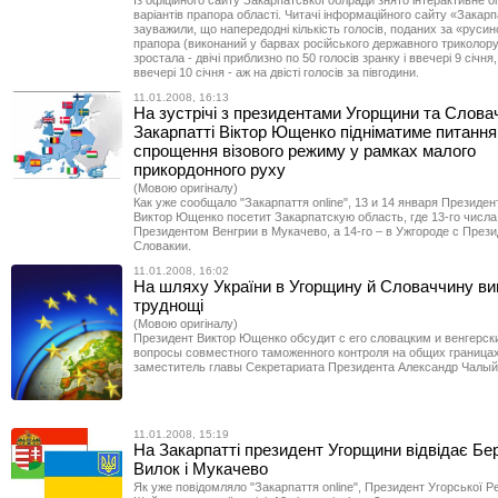
Із офіційного сайту Закарпатської облради знято інтерактивне 
варіантів прапора області. Читачі інформаційного сайту «Закарп
зауважили, що напередодні кількість голосів, поданих за «русин
прапора (виконаний у барвах російського державного триколору),
зростала - двічі приблизно по 50 голосів зранку і ввечері 9 січня,
ввечері 10 січня - аж на двісті голосів за півгодини.
11.01.2008, 16:13
На зустрічі з президентами Угорщини та Слова
Закарпатті Віктор Ющенко підніматиме питання
спрощення візового режиму у рамках малого
прикордонного руху
(Мовою оригіналу)
Как уже сообщало "Закарпаття online", 13 и 14 января Президе
Виктор Ющенко посетит Закарпатскую область, где 13-го числа
Президентом Венгрии в Мукачево, а 14-го – в Ужгороде с През
Словакии.
11.01.2008, 16:02
На шляху України в Угорщину й Словаччину ви
труднощі
(Мовою оригіналу)
Президент Виктор Ющенко обсудит с его словацким и венгерск
вопросы совместного таможенного контроля на общих граница
заместитель главы Секретариата Президента Александр Чалый
11.01.2008, 15:19
На Закарпатті президент Угорщини відвідає Бе
Вилок і Мукачево
Як уже повідомляло "Закарпаття online", Президент Угорської Р