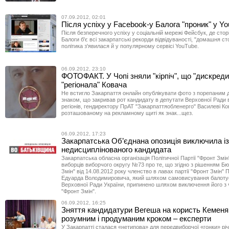
07.09.2012, 02:01
Після успіху у Facebook-у Балога "проник" у Y
Після безперечного успіху у соціальній мережі Фейсбук, де стор
Балоги б'є всі закарпатські рекорди відвідуваності, "домашня сто
політика з'явилася й у популярному сервісі YouTube.
06.09.2012, 23:10
ФОТОФАКТ. У Чопі зняли "кірпіч", що "дискред
"регіонала" Ковача
Не встигло Закарпаття онлайн опублікувати фото з порепаним 
знаком, що закривав рот кандидату в депутати Верховної Ради в
регіонів, гендиректору ПрАТ "Закарпаттяобленерго" Василеві Ко
розташованому на рекламному щиті як знак...щез.
06.09.2012, 17:23
Закарпатська Об’єднана опозиція виключила із
недисциплінованого кандидата
Закарпатська обласна організація Політичної Партії "Фронт Змі
виборців виборчого округу №73 про те, що згідно з рішенням Бю
Змін" від 14.08.2012 року членство в лавах партії "Фронт Змін"
Едуарда Володимировича, який шляхом самовисування балоту
Верховної Ради України, припинено шляхом виключення його з ч
"Фронт Змін".
06.09.2012, 16:25
Зняття кандидатури Вегеша на користь Кемен
розумним і продуманим кроком – експерти
У Закарпатті сталася «нетипова» для передвиборчої «гонки» річ