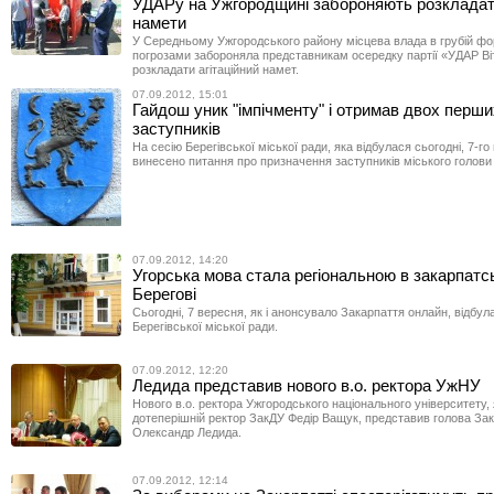
УДАРу на Ужгородщині забороняють розкладати
намети
У Середньому Ужгородського району місцева влада в грубій фор
погрозами забороняла представникам осередку партії «УДАР Ві
розкладати агітаційний намет.
07.09.2012, 15:01
Гайдош уник "імпічменту" і отримав двох перши
заступників
На сесію Берегівської міської ради, яка відбулася сьогодні, 7-го
винесено питання про призначення заступників міського голови
07.09.2012, 14:20
Угорська мова стала регіональною в закарпатс
Берегові
Сьогодні, 7 вересня, як і анонсувало Закарпаття онлайн, відбул
Берегівської міської ради.
07.09.2012, 12:20
Ледида представив нового в.о. ректора УжНУ
Нового в.о. ректора Ужгородського національного університету,
дотеперішній ректор ЗакДУ Федір Ващук, представив голова За
Олександр Ледида.
07.09.2012, 12:14