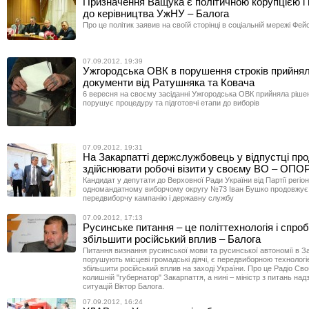
Призначення Ващука є політичною корупцією і
до керівництва УжНУ – Балога
Про це політик заявив на своїй сторінці в соціальній мережі Фей
07.09.2012, 19:39
Ужгородська ОВК в порушення строків прийня
документи від Ратушняка та Ковача
6 вересня на своєму засіданні Ужгородська ОВК прийняла рішен
порушує процедуру та підготовчі етапи до виборів
07.09.2012, 19:31
На Закарпатті держслужбовець у відпустці пр
здійснювати робочі візити у своєму ВО – ОПО
Кандидат у депутати до Верховної Ради України від Партії регіон
одномандатному виборчому округу №73 Іван Бушко продовжує
передвиборчу кампанію і державну службу
07.09.2012, 17:13
Русинське питання – це політтехнологія і спро
збільшити російський вплив – Балога
Питання визнання русинської мови та русинської автономії в За
порушують місцеві громадські діячі, є передвиборною технолог
збільшити російський вплив на заході України. Про це Радіо Св
колишній "губернатор" Закарпаття, а нині – міністр з питань на
ситуацій Віктор Балога.
07.09.2012, 16:24