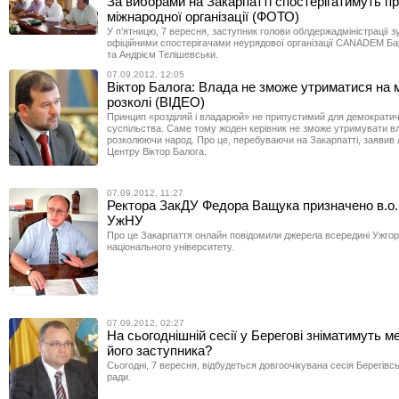
За виборами на Закарпатті спостерігатимуть п
міжнародної організації (ФОТО)
У п’ятницю, 7 вересня, заступник голови облдержадміністрації з
офіційними спостерігачами неурядової організації CANADEM 
та Андрієм Телішевськи.
07.09.2012, 12:05
Віктор Балога: Влада не зможе утриматися на
розколі (ВІДЕО)
Принцип «розділяй і владарюй» не припустимий для демократи
суспільства. Саме тому жоден керівник не зможе утримувати в
розколюючи народ. Про це, перебуваючи на Закарпатті, заявив 
Центру Віктор Балога.
07.09.2012, 11:27
Ректора ЗакДУ Федора Ващука призначено в.о.
УжНУ
Про це Закарпаття онлайн повідомили джерела всередині Ужго
національного університету.
07.09.2012, 02:27
На сьогоднішній сесії у Берегові зніматимуть м
його заступника?
Сьогодні, 7 вересня, відбудеться довгоочікувана сесія Берегівсь
ради.