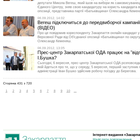
депутати Микола Вегеш, який ішов на вибори як самовисуванец
Єдиного Центру, зняв свою кандидатуру на користь кандидата в
опозиції, представника партії «Батьківщина» Олександра Кеме
06.09.2012, 14:02
Вегеш підключиться до передвиборчої кампані
(ВІДЕО)
Про це повідомив кореспонденту Закарпаття онлайн кандидат у
Верховної Ради від Об’єднаної опозиції «Батьківщина» по окру
Олександр Кеменяш.
06.09.2012, 13:05
Прес-центр Закарпатської ОДА працює на "від
І.Бушка?
Сьогодні, 6 вересня, прес-центр Закарпатської ОДА розповсюд
якій йдеться про те, що у середу, 5 вересня, перший заступник 
адміністрації Іван Бушко здійснив робочу поїздку до Берегова.
Сторінка 431 з 720
1
2
3
4
5
6
7
8
9
10
...
Інтернет-видання «Закарпа
Надіслати повідомлення