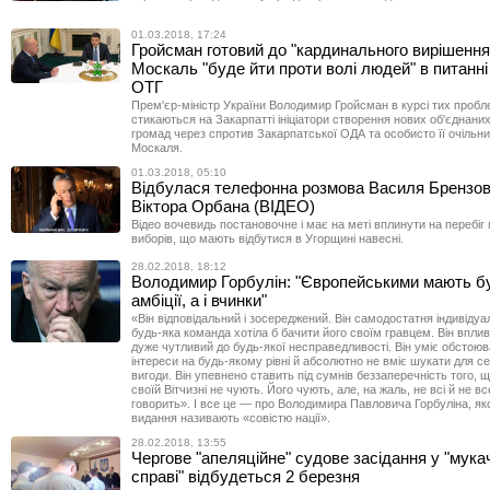
01.03.2018, 17:24
Гройсман готовий до "кардинального вирішення
Москаль "буде йти проти волі людей" в питанн
ОТГ
Прем'єр-міністр України Володимир Гройсман в курсі тих пробл
стикаються на Закарпатті ініціатори створення нових об'єднани
громад через спротив Закарпатської ОДА та особисто її очільни
Москаля.
01.03.2018, 05:10
Відбулася телефонна розмова Василя Брензов
Віктора Орбана (ВІДЕО)
Відео вочевидь постановочне і має на меті вплинути на перебі
виборів, що мають відбутися в Угорщині навесні.
28.02.2018, 18:12
Володимир Горбулін: "Європейськими мають б
амбіції, а і вчинки"
«Він відповідальний і зосереджений. Він самодостатня індивідуа
будь-яка команда хотіла б бачити його своїм гравцем. Він впли
дуже чутливий до будь-якої несправедливості. Він уміє обстоюв
інтереси на будь-якому рівні й абсолютно не вміє шукати для с
вигоди. Він упевнено ставить під сумнів беззаперечність того, щ
своїй Вітчизні не чують. Його чують, але, на жаль, не всі й не вс
говорить». І все це — про Володимира Павловича Горбуліна, яко
видання називають «совістю нації».
28.02.2018, 13:55
Чергове "апеляційне" судове засідання у "мукач
справі" відбудеться 2 березня