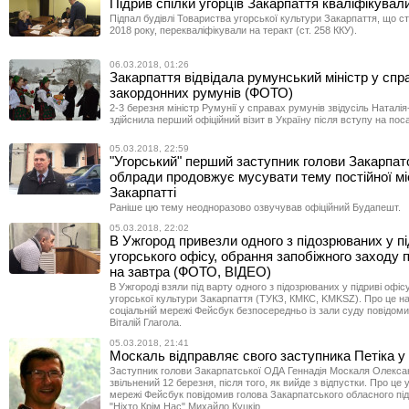
Підрив спілки угорців Закарпаття кваліфікували
Підпал будівлі Товариства угорської культури Закарпаття, що с
2018 року, перекваліфікували на теракт (ст. 258 ККУ).
06.03.2018, 01:26
Закарпаття відвідала румунський міністр у спр
закордонних румунів (ФОТО)
2-3 березня міністр Румунії у справах румунів звідусіль Наталі
здійснила перший офіційний візит в Україну після вступу на пос
05.03.2018, 22:59
"Угорський" перший заступник голови Закарпат
облради продовжує мусувати тему постійної мі
Закарпатті
Раніше цю тему неодноразово озвучував офіційний Будапешт.
05.03.2018, 22:02
В Ужгород привезли одного з підозрюваних у пі
угорського офісу, обрання запобіжного заходу
на завтра (ФОТО, ВІДЕО)
В Ужгороді взяли під варту одного з підозрюваних у підриві офі
угорської культури Закарпаття (ТУКЗ, КМКС, KMKSZ). Про це на 
соціальній мережі Фейсбук безпосередньо із зали суду повідоми
Віталій Глагола.
05.03.2018, 21:41
Москаль відправляє свого заступника Петіка у
Заступник голови Закарпатської ОДА Геннадія Москаля Олексан
звільнений 12 березня, після того, як вийде з відпустки. Про це 
мережі Фейсбук повідомив голова Закарпатського обласного пі
"Ніхто Крім Нас" Михайло Куцкір.