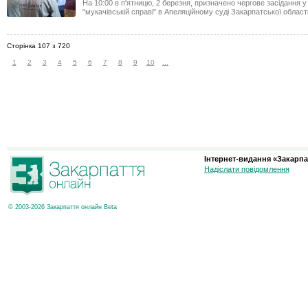
На 10:00 в п'ятницю, 2 березня, призначено чергове засідання у 
"мукачівській справі" в Апеляційному суді Закарпатської області
Сторінка 107 з 720
1
2
3
4
5
6
7
8
9
10
...
Інтернет-видання «Закарпа
Надіслати повідомлення
© 2003-2026 Закарпаття онлайн Beta