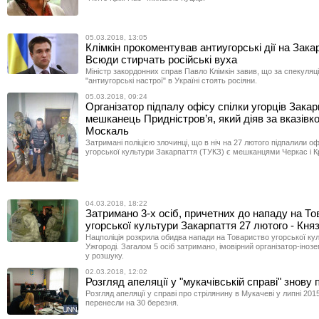
05.03.2018, 13:05
Клімкін прокоментував антиугорські дії на Закар
Всюди стирчать російські вуха
Міністр закордонних справ Павло Клімкін завив, що за спекуляц
"антиугорські настрої" в Україні стоять росіяни.
05.03.2018, 09:24
Організатор підпалу офісу спілки угорців Закар
мешканець Придністров’я, який діяв за вказів
Москаль
Затримані поліцією злочинці, що в ніч на 27 лютого підпалили о
угорської культури Закарпаття (ТУКЗ) є мешканцями Черкас і К
04.03.2018, 18:22
Затримано 3-х осіб, причетних до нападу на Т
угорської культури Закарпаття 27 лютого - Кн
Нацполіція розкрила обидва напади на Товариство угорської ку
Ужгороді. Загалом 5 осіб затримано, імовірний організатор-іно
у розшуку.
02.03.2018, 12:02
Розгляд апеляції у "мукачівській справі" знову
Розгляд апеляції у справі про стрілянину в Мукачеві у липні 201
перенесли на 30 березня.