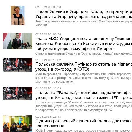
02.03.2018, 06:30
Посол України в Угорщині: "Сили, які прагнуть 
Україну та Угорщину, працюють надзвичайно ак
Текст звернення наводить офіційний сайт Міністерства закордо
України
02.03.2018, 05:36
Глава МЗС Угорщини поставив відміну "мовного
Ківалова-Колесніченка Конституційним Судом в
вибухом в угорському офісі в Ужгороді
Сійярто звинуватив Україну в "брутальному нападі" на нацмен
01.03.2018, 18:32
Польська фаланга Путіна: хто стоїть за підпал
угорців в Ужгороді (ФОТО)
Участь громадян Євросоюзу у провокаціях (чи навіть терактах)
країн ЄС на території України? Ще місяць тому це могло би зда
але нині стає реальністю.
01.03.2018, 18:03
Польська "Фаланга", члени якої підпалили офіс
угорців в Ужгороді, має тісні зв'язки з РФ – ро
Польська організація "Фаланга", членів якої підозрюють у підпал
Товариства угорської культури в Ужгороді 4 лютого, позиціонує 
із "євроатлантичною повісткою" та підтримує дії РФ.
01.03.2018, 17:48
Підвиноградівський сільський голова достроко
повноваження
Юрій Зихор подав заяву про дострокове складання повноважен