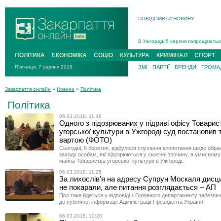
ПОВІДОМИТИ НОВИНУ
Інструктора районного ТЦК на Зак
В Ужгороді попрощаються із полег
В Ужгороді 5 серпня попрощаються
Підтвердили загибель захисника і
ПОЛІТИКА
ЕКОНОМІКА
СОЦІО
КУЛЬТУРА
КРИМІНАЛ
СПОРТ
На війні з рф поліг військовий з 
П'ятниця, 7 серпня 2026
ЗМІ
ПАРТІЇ
БРЕНДИ
ГРОМАД
На Хустщині внаслідок ДТП за уча
Інструктора районного ТЦК на Зак
Закарпаття онлайн
»
Новини
»
Політика
Політика
06.03.2018, 11:48
Одного з підозрюваних у підриві офісу Товарис
угорської культури в Ужгороді суд постановив 
вартою (ФОТО)
Сьогодні, 6 березня, відбулося слухання клопотання щодо обра
заходу особам, які підозрюються у скоєнні злочину, в умисному
майна Товариства угорської культури в Ужгороді.
06.03.2018, 11:25
За лихослів'я на адресу Супрун Москаля дисц
не покарали, але питання розглядається – АП
Про таке йдеться у відповіді з Головного департаменту забезпе
до публічної інформації Адміністрації Президента України.
06.03.2018, 10:20