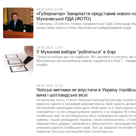
19.02.2013, 14:30
«Губернатор» Закарпаття представив нового г
Мукачівської РДА (ФОТО)
У вівторок, 19 лютого, голова Закарпатської ОДА Олександр Ле
представив нового голову Мукачівської райдержадміністрації.
19.02.2013, 12:47
У Мукачеві вибори "робляться" в борг
"Гроші на вибори досі не надійшли. Всі закупівлі та послуги, які
Мукачівська міська виборча комісія, надаються в борг", - повід
онлайн.
19.02.2013, 12:12
Чопські митники не впустили в Україну італійсь
вина і шотландське віскі
На митному посту «Тиса» Чопської митниці інспектори склали 
відносно одного із пасажирів мікроавтобуса, який замість дозво
вітчизняним законодавством двох літрів вина та 1 літра міцних 
«непомітно» та без оподаткування завезти з-за кордону 65 пля
італійських вин та шотландського віскі, попередньою вартістю п
гривень. Інший громадянин України, також повертаючись з Італії
мікроавтобусі додому, намагався в обхід митного законодавств
упаковок дорогих італійських сирів. Про це Закарпаття онлайн 
секретар Чопської митниці Вікторія Сенгетовська.