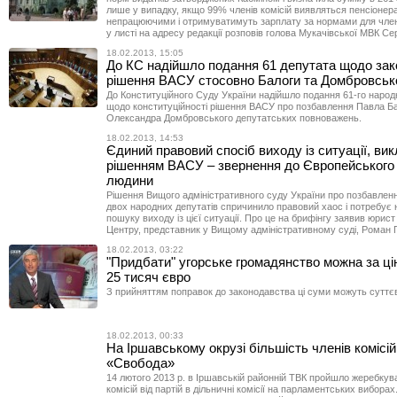
лише у випадку, якщо 99% членів комісій виявляться пенсіонер
непрацюючими і отримуватимуть зарплату за нормами для член
у листі на адресу редакції розповів голова Мукачівської МВК Се
18.02.2013, 15:05
До КС надійшло подання 61 депутата щодо зак
рішення ВАСУ стосовно Балоги та Домбровськ
До Конституційного Суду України надійшло подання 61-го народ
щодо конституційності рішення ВАСУ про позбавлення Павла Ба
Олександра Домбровського депутатських повноважень.
18.02.2013, 14:53
Єдиний правовий спосіб виходу із ситуації, вик
рішенням ВАСУ – звернення до Європейського 
людини
Рішення Вищого адміністративного суду України про позбавлен
двох народних депутатів спричинило правовий хаос і потребує 
пошуку виходу із цієї ситуації. Про це на брифінгу заявив юрис
Центру, представник у Вищому адміністративному суді, Роман 
18.02.2013, 03:22
"Придбати" угорське громадянство можна за цін
25 тисяч євро
З прийняттям поправок до законодавства ці суми можуть суттєв
18.02.2013, 00:33
На Іршавському окрузі більшість членів комісій
«Свобода»
14 лютого 2013 р. в Іршавській районній ТВК пройшло жеребкув
комісій від партій в дільничні комісії на парламентських виборах.