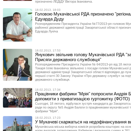
призначено ЛЕДІДУ Віктора Івановича.
18.02.2013, 18:03
Головою Мукачівської РДА призначено "регіона
Едуарда Дуду
Розпорядженням Президента України №77/2013-рп головою Мук
районної державної адміністрації Закарпатської області призна
Едуарда Лукіча
18.02.2013, 17:53
Янукович звільнив голову Мукачівської РДА "з
Присяги державного службовця"
Розпорядженням Президента України № 64/2013-рп від 18 лютог
Токаря Іллю Івановича звільнено з посади голови Мукачівської 
державної адміністрації Закарпатської області відповідно до пун
першої статті 30 Закону України «Про державну службу» за по
державного службовця.
18.02.2013, 17:34
Працівники фабрики "Мрія" попросили Андрія 
допомогти з приватизацією гуртожитку (ФОТО)
Сьогодні, 18 лютого, відбулася зустріч кандидата до Закарпатсь
ради по округу №5 Андрія Балоги із працівниками мукачівської 
фабрики "Мрія".
18.02.2013, 17:23
У Мукачеві скаржаться на недофінансування в
Мукачівська міська виборча комісія розробила кошторис на осно
норм видатків затверджених Кабміном і визначила сумму в 261 3