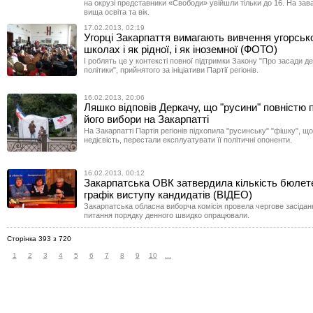
на окрузі представники «Свободи» увійшли тільки до 16. На зава
вища освіта та вік.
17.02.2013, 02:19
Угорці Закарпаття вимагають вивчення угорсько
школах і як рідної, і як іноземної (ФОТО)
І роблять це у контексті повної підтримки Закону "Про засади д
політики", прийнятого за ініціативи Партії регіонів.
16.02.2013, 20:06
Ляшко відповів Деркачу, що "русини" повністю
його вибори на Закарпатті
На Закарпатті Партія регіонів підхопила "русинську" "фішку", що 
недієвість, перестали експлуатувати її політичні опоненти.
16.02.2013, 00:12
Закарпатська ОВК затвердила кількість бюлете
графік виступу кандидатів (ВІДЕО)
Закарпатська обласна виборча комісія провела чергове засідан
питання порядку денного швидко опрацювали.
Сторінка 393 з 720
1
2
3
4
5
6
7
8
9
10
...