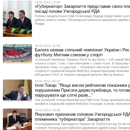
19.02.2013, 12:08
«Губернатор» Закарпаття представив свого пл
посаді голови Ужгородської РДА
Голова Закарпатської ОДА Олександр Ледида представив сього
району нового голову Ужгородської районної державної адміністр
Ледіду.
18.02.2013, 22:36
Балога назвав спільний чемпіонат України і Росі
футболу Митним союзом у спорті
«Спільний чемпіонат України і Росії по футболу – той самий Ми
тільки в спорті. І там, і там ключовим є слово «газ». В першому
зрозуміло чому, а в другому – «Газпром» виступає спонсором», 
сторінці в соціальній мережі Фейсбук охарактеризував можлив
об'єднання Росії та України народний депутат Віктор Балога.
18.02.2013, 20:22
Ілля Токар: "Якщо високі рейтингові показники 
порушенням Присяги держслужбовця, то готови
порушувати ще сотні разів..."
Уже колишній голова Мукачівської РДА Ілля Токар прокоментув
профілі в соціальній мережі Фейсбук ситуацію зі своїм звільнен
18.02.2013, 18:38
Янукович призначив головою Ужгородської РД
племінника "губернатора" Закарпаття
Розпорядженням Президента України № 78/2013-рп від 18 лютог
головою Ужгородської районної державної адміністрації Закарпа