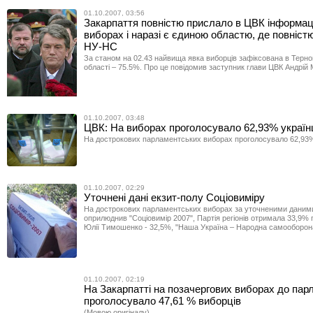
01.10.2007, 03:56
Закарпаття повністю прислало в ЦВК інформац
виборах і наразі є єдиною областю, де повніст
НУ-НС
За станом на 02.43 найвища явка виборців зафіксована в Терно
області – 75.5%. Про це повідомив заступник глави ЦВК Андрій 
01.10.2007, 03:48
ЦВК: На виборах проголосувало 62,93% україн
На дострокових парламентських виборах проголосувало 62,93%
01.10.2007, 02:29
Уточнені дані екзит-полу Соціовиміру
На дострокових парламентських виборах за уточненими даними 
оприлюднив "Соціовимір 2007", Партія регіонів отримала 33,9% г
Юлії Тимошенко - 32,5%, "Наша Україна – Народна самооборона
01.10.2007, 02:19
На Закарпатті на позачергових виборах до пар
проголосувало 47,61 % виборців
(Мовою оригіналу)