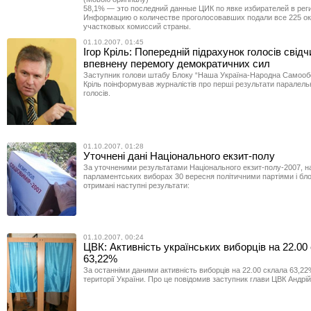
58,1% — это последний данные ЦИК по явке избирателей в рег
Информацию о количестве проголосовавших подали все 225 о
участковых комиссий страны.
01.10.2007, 01:45
Ігор Кріль: Попередній підрахунок голосів свідч
впевнену перемогу демократичних сил
Заступник голови штабу Блоку “Наша Україна-Народна Самообо
Кріль поінформував журналістів про перші результати паралель
голосів.
01.10.2007, 01:28
Уточнені дані Національного екзит-полу
За уточненими результатами Національного екзит-полу-2007, н
парламентських виборах 30 вересня політичними партіями і бл
отримані наступні результати:
01.10.2007, 00:24
ЦВК: Активність українських виборців на 22.00
63,22%
За останніми даними активність виборців на 22.00 склала 63,22
території України. Про це повідомив заступник глави ЦВК Андрі