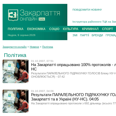
ПОВІДОМИТИ НОВИНУ
На війні загинув 26-річний військо
Інструктора районного ТЦК на Зак
В Ужгороді попрощаються із полег
ПОЛІТИКА
ЕКОНОМІКА
СОЦІО
КУЛЬТУРА
КРИМІНАЛ
СПОРТ
В Ужгороді 5 серпня попрощаються
Неділя, 9 серпня 2026
ЗМІ
ПАРТІЇ
БРЕНДИ
ГРОМАД
Підтвердили загибель захисника і
На війні з рф поліг військовий з 
Закарпаття онлайн
»
Новини
»
Політика
На війні загинув 26-річний військо
Політика
01.10.2007, 07:51
На Закарпатті опрацьовано 100% протоколів - 
НС
Результати ПАРАЛЕЛЬНОГО ПІДРАХУНКУ ГОЛОСІВ Блоку НУ
ОНОВЛЮЄТЬСЯ) - 07:42
01.10.2007, 04:09
Результати ПАРАЛЕЛЬНОГО ПІДРАХУНКУ ГО
Закарпатті та в Україні (НУ-НС). 04:05
На Закарпатті опрацьовано протоколи з 692 дільниць (всього 77