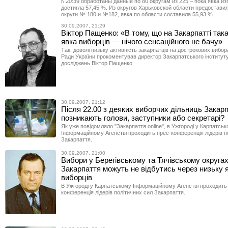
К 20:39 обработаны данные по 80 округам из 225 – пока явка и
достигла 57,45 %. Из округов Харьковской области предостав
округи № 180 и №182, явка по области составила 55,93 %.
30.09.2007, 21:29
Віктор Пащенко: «В тому, що на Закарпатті так
явка виборців — нічого сенсаційного не бачу»
Так, доволі низьку активність закарпатців на дострокових вибо
Ради України прокоментував директор Закарпатського інституту
досліджень Віктор Пащенко.
30.09.2007, 21:12
Після 22.00 з деяких виборчих дільниць Закар
позникають голови, заступники або секретарі?
Як уже повідомляло "Закарпаття online", в Ужгороді у Карпатсь
Інформаційному Агенстві проходить прес-конференція лідерів п
Закарпаття.
30.09.2007, 21:00
Вибори у Берегівському та Тячівському округа
Закарпаття можуть не відбутись через низьку 
виборців
В Ужгороді у Карпатському Інформаційному Агенстві проходить
конференція лідерів політичних сил Закарпаття.