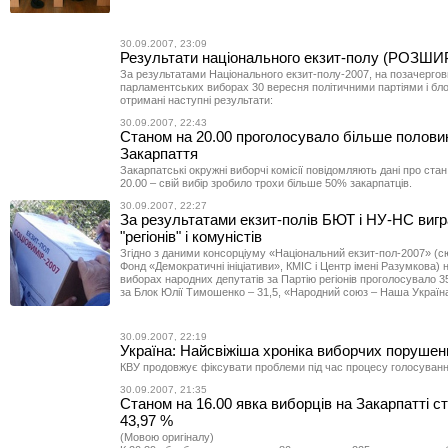
30.09.2007, 23:09
Результати національного екзит-полу (РОЗШ
За результатами Національного екзит-полу-2007, на позачерго
парламентських виборах 30 вересня політичними партіями і бл
отримані наступні результати:
30.09.2007, 22:43
Станом на 20.00 проголосувало більше полови
Закарпаття
Закарпатські окружні виборчі комісії повідомляють дані про ста
20.00 – свій вибір зробило трохи більше 50% закарпатців.
30.09.2007, 22:27
За результатами екзит-полів БЮТ і НУ-НС виг
"регіонів" і комуністів
Згідно з даними консорціуму «Національний екзит-пол-2007» (с
Фонд «Демократичні ініціативи», КМІС і Центр імені Разумкова) 
виборах народних депутатів за Партію регіонів проголосувало 3
за Блок Юлії Тимошенко – 31,5, «Народний союз – Наша Україна»
30.09.2007, 22:19
Україна: Найсвіжіша хроніка виборчих порушен
КВУ продовжує фіксувати проблеми під час процесу голосуванн
30.09.2007, 21:35
Станом на 16.00 явка виборців на Закарпатті с
43,97 %
(Мовою оригіналу)