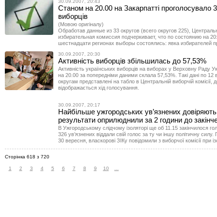
30.09.2007, 20:43
Станом на 20.00 на Закарпатті проголосувало 
виборців
(Мовою оригіналу)
Обработав данные из 33 округов (всего округов 225), Централь
избирательная комиссия подчеркивает, что по состоянию на 20
шестнадцати регионах выборы состоялись: явка избирателей 
30.09.2007, 20:30
Активність виборців збільшилась до 57,53%
Активність українських виборців на виборах у Верховну Раду У
на 20.00 за попередніми даними склала 57,53%. Такі дані по 12
округам представлені на табло в Центральній виборчій комісії, 
відображається хід голосування.
30.09.2007, 20:17
Найбільше ужгородських ув’язнених довіряют
результати оприлюднили за 2 години до закінч
В Ужгородському слідчому ізоляторі ще об 11.15 закінчилося го
326 ув’язнених віддали свій голос за ту чи іншу політичну силу. 
30 вересня, власкорові ЗІКу повідомили з виборчої комісії при із
Сторінка 618 з 720
1
2
3
4
5
6
7
8
9
10
...