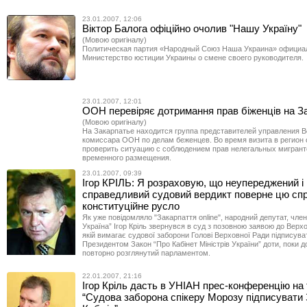
23.01.2007, 12:06
Віктор Балога офіційно очолив "Нашу Україну"
(Мовою оригіналу)
Политическая партия «Народный Союз Наша Украина» официа
Министерство юстиции Украины о смене своего руководителя.
23.01.2007, 12:01
ООН перевіряє дотримання прав біженців на За
(Мовою оригіналу)
На Закарпатье находится группа представителей управления 
комиссара ООН по делам беженцев. Во время визита в регион
проверить ситуацию с соблюдением прав нелегальных мигрант
временного размещения.
23.01.2007, 09:39
Ігор КРІЛЬ: Я розраховую, що неупереджений і
справедливий судовий вердикт поверне цю спр
конституційне русло
Як уже повідомляло "Закарпаття online", народний депутат, чле
Україна” Ігор Кріль звернувся в суд з позовною заявою до Верхо
якій вимагає судової заборони Голові Верховної Ради підписув
Президентом Закон “Про Кабінет Міністрів України” доти, поки 
повторно розглянутий парламентом.
22.01.2007, 21:16
Ігор Кріль дасть в УНІАН прес-конференцію на
“Судова заборона спікеру Морозу підписувати 