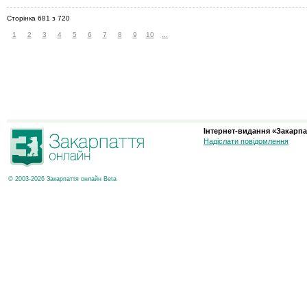
Сторінка 681 з 720
1
2
3
4
5
6
7
8
9
10
...
Інтернет-видання «Закарпа
Надіслати повідомлення
© 2003-2026 Закарпаття онлайн Beta