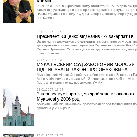
Кабмін”
23 січня о 12.30 в інформаційному агентстві УНІАН з прямою тр
каналі відбудеться прес-конференція народного депутата Ігоря 
“Наша Україна”) на тему “Судова заборона спікеру Морозу підп
про Кабмін”.
22.01.2007, 18:52
Президент Ющенко відзначив 4-х закарпатців
За заслуги у державному будівництві, вагомий внесок у розвито
демократичної, соціальної і правової України та з нагоди Дня С
України Президент України відзначив державними нагородами 
співвітчизників.
22.01.2007, 18:28
МУКАЧІВСЬКИЙ СУД ЗАБОРОНИВ МОРОЗУ
ПІДПИСУВАТИ ЗАКОН ПРО ЯНУКОВИЧА
Мукачівський міськрайонний суд заборонив голові Верховної Р
Морозу підписувати ухвалений 12 січня закон про Кабінет міністр
йдеться в рішенні суду, повідомляє УНІАН.
22.01.2007, 17:54
З перших вуст про те, зо зроблено в закарпатс
Мукачеві у 2006 році
Мукачівський міськвиконком прозвітував перед мешканцями пр
зроблено у 2006 році:
22.01.2007, 17:07