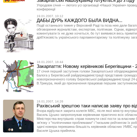
Закарпатські нашоукраїнці готуються до з’їзду
Упродовж січня — лютого усі організації «Нашої України» провед
конференції
19.01.2007, 10:12
ДАБЫ ДУРЬ КАЖДОГО БЫЛА ВИДНА...
Події останнього тижня у Верховній Раді та поза нею дали бага
обговорення журналістам, експертам, політикам. Однак, відверт
коментувати їх не дуже хочеться, бо тут виявився весь приміти
дріб’язковість українського парламентаризму та політикуму заг
18.01.2007, 16:44
Закарпаття: Новому керівникові Берегівщини - 
17 січня перший заступник голови Закарпатської облдержадмініс
Балога у Берегівській райдержадміністрації представив громадс
новопризначеного голову Берегівської райдержадміністрації 24-
В.Трикура, який до призначення працював першим заступником
18.01.2007, 14:26
Рахівський зрештою таки написав заяву про ві
Вчора відбулася закрита колегія МВС, після якої міністр внутріш
Василь Цушко запропонував керівникам практично всіх обласни
Міністерства внутрішніх справ покинути свої пости за власним
зв'язку з "політичними проблемами" і "низьким рейтингом їх ро
здачі номера переважна більшість керівників обласних УМВС п
Василя Цушка прийняла.