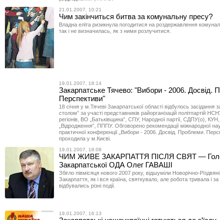
21.01.2007, 10:21
Чим закінчиться битва за комунальну пресу?
Владна еліта ризикнула погодитися на роздержавлення комунал
так і не визначилась, як з ними розлучитися.
19.01.2007, 18:14
Закарпатське Тячево: "Вибори - 2006. Досвід. 
Перспективи"
18 січня у м.Тячеві Закарпатської області відбулось засідання з
столом” за участі представників райорганізацій політпартій НСНУ
регіонів, ВО „Батьківщина”, СПУ, Народної партії, СДПУ(о), КУН,
„Відродження”, ПППУ. Обговорено рекомендації міжнародної на
практичної конференції „Вибори - 2006. Досвід. Проблеми. Перс
проходила у м.Києві.
19.01.2007, 18:08
ЧИМ ЖИВЕ ЗАКАРПАТТЯ ПІСЛЯ СВЯТ — Гол
Закарпатської ОДА Олег ГАВАШІ
Збігло півмісяця нового 2007 року, відшуміли Новорічно-Різдвяні
Закарпаття, як і вся країна, святкувало, але робота тривала і за
відбувались різні події.
19.01.2007, 16:13