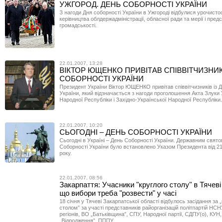
УЖГОРОД. ДЕНЬ СОБОРНОСТІ УКРАЇНИ
З нагоди Дня соборності України в Ужгороді відбулися урочистос
керівництва облдержадміністрації, обласної ради та мерії і пред
громадськості.
22.01.2007, 13:28
ВІКТОР ЮЩЕНКО ПРИВІТАВ СПІВВІТЧИЗНИК
СОБОРНОСТІ УКРАЇНИ
Президент України Віктор ЮЩЕНКО привітав співвітчизників із 
України, який відзначається з нагоди проголошення Акта Злуки 
Народної Республіки і Західно-Української Народної Республіки.
22.01.2007, 10:20
СЬОГОДНІ – ДЕНЬ СОБОРНОСТІ УКРАЇНИ
Сьогодні в Україні – День Соборності України. Державним свят
Соборності України було встановлено Указом Президента від 21
року.
22.01.2007, 08:56
Закарпаття: Учасники "круглого столу" в Тячев
що вибори треба "розвести" у часі
18 січня у Тячеві Закарпатської області відбулось засідання за 
столом” за участі представників райорганізацій політпартій НСНУ
регіонів, ВО „Батьківщина”, СПУ, Народної партії, СДПУ(о), КУН,
„Відродження”, ПППУ.