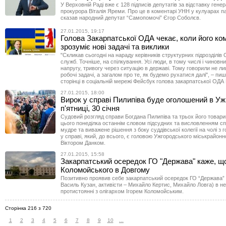
У Верховній Раді вже є 128 підписів депутатів за відставку гене
прокурора Віталія Яреми. Про це в коментарі УНН у кулуарах 
сказав народний депутат “Самопомочі” Єгор Соболєв.
27.01.2015, 19:17
Голова Закарпатської ОДА чекає, коли його ко
зрозуміє нові задачі та виклики
"Скликав сьогодні на нараду керівників структурних підрозділів
служб. Точніше, на спілкування. Усі люди, в тому числі і чиновн
напругу, тривогу через ситуацію в державі. Тому говорили не л
робочі задачі, а загалом про те, як будемо рухатися далі", – пиш
сторінці в соціальній мережі Фейсбук голова закарпатської ОДА
27.01.2015, 18:00
Вирок у справі Пилипіва буде оголошений в Ужг
п'ятниці, 30 січня
Судовий розгляд справи Богдана Пилипіва та трьох його товар
цього понеділка останнім словом підсудних та висловленням сп
мудре та виважене рішення з боку суддівської колегії на чолі з
у справі, який, до всього, є головою Ужгородського міськрайонн
Віктором Данком.
27.01.2015, 15:58
Закарпатський осередок ГО "Держава" каже, що
Коломойського в Довгому
Позитивно проявив себе закарпатський осередок ГО “Держава” 
Василь Кузан, активісти – Михайло Кертис, Михайло Ловга) в н
протистоянні з олігархом Ігорем Коломойським.
Сторінка 216 з 720
1
2
3
4
5
6
7
8
9
10
...