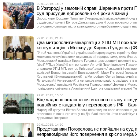
30.01.2015, 16:07
В Ужгороді у замовній справі Шаранича проти 
суд присудив добровольцю 4 роки в'язниці
Вирок, яким Богдану Пилипіву Ужгородськй міськрайонний суд в
суддівської колегії Віктора Данка присудив 4 роки тюремного ув
оголошено сьогодні після кількаденного перебування судді у нар
29.01.2015, 21:42
Два митрополити-закарпатці з УПЦ МП поїхали
консультацію в Москву до Кирила Гундяєва (
"У той час коли Україна і український народ ведуть героїчну бор
московсько-путінськими окупантами і терористами, яких благо
Московський патріарх Кирило Гундяєв, доморощені церковні му
(філії РПЦ в Україні) митрополити Антоній (Іван Іванович Пакан
справами УПЦ МП, ректор Київської духовної академії і семінар
архієрей Бориспільський і Броварський), Марк Петровці (правл
Хустський і Виноградівський) та Митрофан Юрчук (правлячий а
Луганський і Алчевський) з неприхованою радістю засідають в 
Московської патріархії Російської Православної Церкви в Моско
повідомляє спільнота Аналітичний Центр в соціальній мережі Фе
29.01.2015, 15:56
Відкладання оголошення воєнного стану є сві
подвійних стандартів у переговорах з РФ – Бал
Народний депутат Віктор Балога оприлюднив своє ставлення до
оголошення воєнного стану на Донбасі, яке він чітко кваліфікує 
державних інтересів.
29.01.2015, 14:50
Представники Погорєлова не прийшли на суд 
неправомірним його повернення в крісло мера 