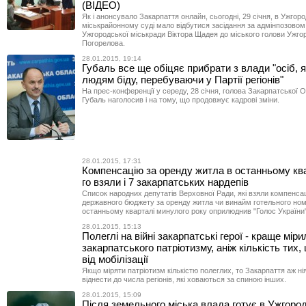
(ВІДЕО)
Як і анонсувало Закарпаття онлайн, сьогодні, 29 січня, в Ужгор
міськрайонному суді мало відбутися засідання за адмінпозовом
Ужгородської міськради Віктора Щадея до міського голови Ужго
Погорелова.
28.01.2015, 19:14
Губаль все ще обіцяє прибрати з влади "осіб, я
людям біду, перебуваючи у Партії регіонів"
На прес-конференції у середу, 28 січня, голова Закарпатської
Губаль наголосив і на тому, що продовжує кадрові зміни.
28.01.2015, 17:31
Компенсацію за оренду житла в останньому ква
го взяли і 7 закарпатських нардепів
Список народних депутатів Верховної Ради, які взяли компенсац
державного бюджету за оренду житла чи винайм готельного но
останньому кварталі минулого року оприлюднив "Голос України"
28.01.2015, 15:13
Полеглі на війні закарпатські герої - краще міри
закарпатського патріотизму, аніж кількість тих,
від мобілізації
Якщо міряти патріотизм кількістю полеглих, то Закарпаття аж ні
віднести до числа регіонів, які ховаються за спиною інших.
28.01.2015, 15:09
Після земельного міська влада готує в Ужгород