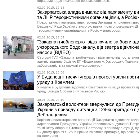
справами щодо тимчасово переміщених осіб.
02.02.2015, 15:18
Закарпатська влада вимагає від парламенту в
та ЛНР терористичними організаціями, а Росію
Представники територіальних громад Закарпаття прийняли зве
Верховної Ради України з вимогою визнати самопроголошені Д
терористичними організаціями, а Росію – агресором.
02.02.2015, 12:54
"Закарпаттяобленерго" відключило за борги ад
ужгородського Водоканалу, від завтра відключ
насоси (ВІДЕО)
Сьогодні ПАТ «Закарпаттяобленерго» відімкнуло від постачання
адміністративну будівлю КП «Водоканал м. Ужгорода». Причина
заборгованість за спожиті енергоресурси.
02.02.2015, 10:59
У Будапешті тисячі угорців протестували прот
уряду з Кремлем
У неділю в Будапешті відбулася багатотисячна акція протесту 
уряду Віктора Орбана з путінською Росією.
30.01.2015, 23:49
Закарпатські волонтери звернулися до Презид
України з приводу ситуації з 128-ю бригадою пі
Дебальцевим
Керівники волонтерських організацій Закарпаття підписали коле
адресованого Президенту України, головнокомандувачеві Петр
та міністру оборони Степанові Полтораку, з приводу ситуації, щ
Східному фронті з 128-ю гірсько-піхотною бригадою, що воює п
на Донеччині.