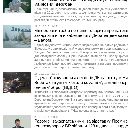
майновий "дерибан"
Проект рішення, оформлений як доповнення до вже ухваленого
рішення 2012 року, яким депутатам пропонується погодити списо
комунальної власності міста, підготовлених до продажу, планує
розгляд чергової сесії Ужгородської міської ради.
28.01.2015, 14:11
Міноборони треба не лише говорити про патріо
закарпатців, а й забезпечити Дебальцеве важк
– Балога
Народний депутат Віктор Балога відреагував на допис радника 
Бірювока у соцмережі, який у зневажливому тоні звинуватив ме
Західної України, в тому числі і Закарпаття, у позірному патріот
для емоційного допису Юрія Бірюкова, який після шквалу крити
адресу через цей запис видалив його, став зрив мобілізаційних 
західних регіонах, про які радник президента говорив, посилаюч
дані щодо стану справ у цьому напрямку.
28.01.2015, 12:54
Під час блокування активістів ДК на посту в Ни
Воротах тітушки "чекали команди", а міліціонер
бачили" зброї (ВІДЕО)
Активісти ГО "Дорожній контроль" оприлюднили заключний - 4-ий
підсумками відвідин Закарпаття, в нашому разі - посту ДАІ №1 
Воротах на Воловеччині. На відео видно, як агресивно налаштов
прийшли на пост, провокують бійку та намагаються заблокувати 
зауваження "дорожконтролівців" про напад на пост і пов'язану і
міліціонери відповідають: "Нас не спалять, спалять вас".
27.01.2015, 23:16
Разом з "закарпатськими" за відставку Яреми 
генпрокурора у ВР зібрали 128 підписів – нард