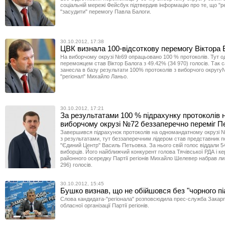
соціальній мережі Фейсбук підтвердив інформацію про те, що "р
"засудити" перемогу Павла Балоги.
30.10.2012, 17:38
ЦВК визнала 100-відсоткову перемогу Віктора 
На виборчому окрузі №69 опрацьовано 100 % протоколів. Тут 
переможцем став Віктор Балога з 49.42% (34 970) голосів. Так 
занесла в базу результати 100% протоколів з виборчого округу
"регіонал" Михайло Ланьо.
30.10.2012, 17:21
За результатами 100 % підрахунку протоколів 
виборчому окрузі №72 беззаперечно переміг П
Завершився підрахунок протоколів на одномандатному окрузі №7
з результатами, тут беззаперечним лідером став представник по
"Єдиний Центр" Василь Петьовка. За нього свій голос віддали 5
виборців. Його найближчий конкурент голова Тячівської РДА і ке
районного осередку Партії регіонів Михайло Шелевер набрав ли
296) голосів.
30.10.2012, 15:45
Бушко визнав, що не обійшовся без "чорного пі
Слова кандидата-"регіонала" розповсюдила прес-служба Закар
обласної організації Партії регіонів.