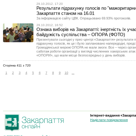
29.10.2012, 17:20
Результати підрахунку голосів по "мажоритарни
Закарпаття станом на 16.01
За інформацією сайту ЦВК. Опрацьовано 69.93% протоколів.
29.10.2012, 16:52
Ознака виборів на Закарпатті: інертність їх учас
байдужість суспільства – ОПОРА (ФОТО)
Презентувати сьогодні у прес-центрі «Закарпаття» результати 
підрахунку голосів, як це і було заплановано напередодні, пред
Громадянської мережі ОПОРА не мали змоги. Все – через орган
саботаж роботи організації у вигляді численних хакерських атак
«ОПОРИ», що мали місце безпосередньо у день виборів.
Сторінка 411 з 720
1
2
3
4
5
6
7
8
9
10
...
Інтернет-видання «Закарпа
Надіслати повідомлення