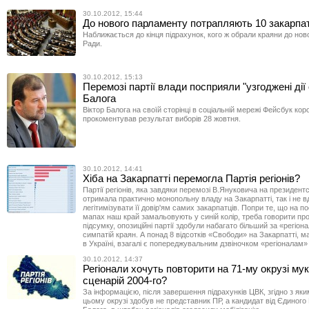
30.10.2012, 15:44
До нового парламенту потрапляють 10 закарпа
Наближається до кінця підрахунок, кого ж обрали краяни до нов
Ради.
30.10.2012, 15:13
Перемозі партії влади посприяли "узгоджені дії 
Балога
Віктор Балога на своїй сторінці в соціальній мережі Фейсбук ко
прокоментував результат виборів 28 жовтня.
30.10.2012, 14:41
Хіба на Закарпатті перемогла Партія регіонів?
Партії регіонів, яка завдяки перемозі В.Януковича на президен
отримала практично монопольну владу на Закарпатті, так і не 
легітимізувати її довір'ям самих закарпатців. Попри те, що на 
мапах наш край замальовують у синій колір, треба говорити про
підсумку, опозиційні партії здобули набагато більший за «регіона
симпатій краян. А понад 8 відсотків «Свободи» на Закарпатті, м
в Україні, взагалі є попереджувальним дзвіночком «регіоналам» 
30.10.2012, 14:37
Регіонали хочуть повторити на 71-му окрузі му
сценарій 2004-го?
За інформацією, після завершення підрахунків ЦВК, згідно з як
цьому окрузі здобув не представник ПР, а кандидат від Єдиног