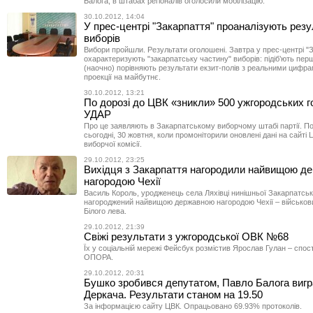
Балога, в штабах регіоналів оголосили мобілізацію.
30.10.2012, 14:04
У прес-центрі "Закарпаття" проаналізують рез
виборів
Вибори пройшли. Результати оголошені. Завтра у прес-центрі "
охарактеризують "закарпатську частину" виборів: підіб’ють перш
(наочно) порівняють результати екзит-полів з реальними цифра
проекції на майбутнє.
30.10.2012, 13:21
По дорозі до ЦВК «зникли» 500 ужгородських г
УДАР
Про це заявляють в Закарпатському виборчому штабі партії. П
сьогодні, 30 жовтня, коли промоніторили оновлені дані на сайті
виборчої комісії.
29.10.2012, 23:25
Вихідця з Закарпаття нагородили найвищою д
нагородою Чехії
Василь Король, уродженець села Ляхівці нинішньої Закарпатсько
нагороджений найвищою державною нагородою Чехії – військо
Білого лева.
29.10.2012, 21:39
Свіжі результати з ужгородської ОВК №68
Їх у соціальній мережі Фейсбук розмістив Ярослав Гулан – спост
ОПОРА.
29.10.2012, 20:31
Бушко зробився депутатом, Павло Балога вигр
Деркача. Результати станом на 19.50
За інформацією сайту ЦВК. Опрацьовано 69.93% протоколів.