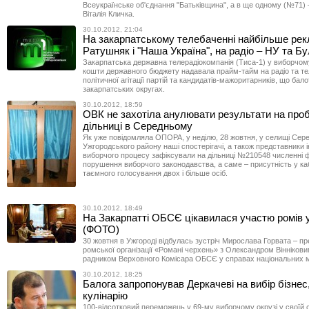
Всеукраїнське об'єднання "Батьківщина", а в ще одному (№71)
Віталія Кличка.
30.10.2012, 21:04
На закарпатському телебаченні найбільше ре
Ратушняк і "Наша Україна", на радіо – НУ та Б
Закарпатська державна телерадіокомпанія (Тиса-1) у виборчому
кошти державного бюджету надавала прайм-тайм на радіо та те
політичної агітації партій та кандидатів-мажоритарників, що бал
закарпатських округах.
30.10.2012, 18:59
ОВК не захотіла анулювати результати на про
дільниці в Середньому
Як уже повідомляла ОПОРА, у неділю, 28 жовтня, у селищі Сер
Ужгородського району наші спостерігачі, а також представники 
виборчого процесу зафіксували на дільниці №210548 численні 
порушення виборчого законодавства, а саме – присутність у каб
таємного голосування двох і більше осіб.
30.10.2012, 18:49
На Закарпатті ОБСЄ цікавилася участю ромів 
(ФОТО)
30 жовтня в Ужгороді відбулась зустріч Мирослава Горвата – п
ромської організації «Романі черхень» з Олександром Вінніков
радником Верховного Комісара ОБСЄ у справах національних 
30.10.2012, 18:25
Балога запропонував Деркачеві на вибір бізнес
кулінарію
100-відсотковий переможець у 69-му виборчому окрузі у своїй с