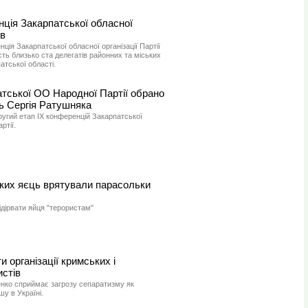
нція Закарпатської обласної
ів
нція Закарпатської обласної організації Партії
асть близько ста делегатів районних та міських
атської області.
атської ОО Народної Партії обрано
ть Сергія Ратушняка
ругий етап ІХ конференцій Закарпатської
ртії.
ких яєць врятували парасольки
ідірвати яйця "терористам"
 організації кримських і
стів
нко сприймає загрозу сепаратизму як
у в Україні.