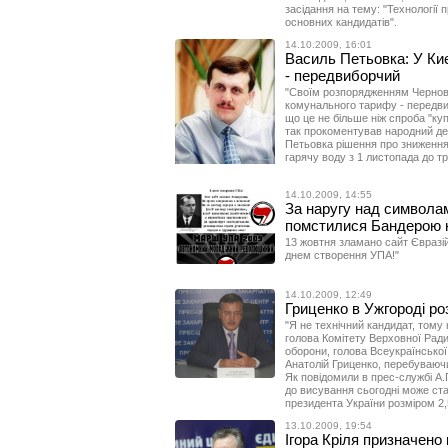
засідання на тему: "Технології 
основних кандидатів".
14.10.2009, 16:01
Василь Петьовка: У Ки
- передвиборчий
"Своїм розпорядженням Чернов
комунального тарифу - передвиб
що це не більше ніж спроба "куп
так прокоментував народний де
Петьовка рішення про зниження 
гарячу воду з 1 листопада до тр
14.10.2009, 14:55
За наругу над символам
помстилися Бандерою на
13 жовтня зламано сайт Євразій
днем створення УПА!"
14.10.2009, 12:49
Гриценко в Ужгороді ро
"Я не технічний кандидат, тому 
голова Комітету Верховної Ради 
оборони, голова Всеукраїнської 
Анатолій Гриценко, перебуваючи
Як повідомили в прес-службі А.
до висування сьогодні може ста
президента України розміром 2,
13.10.2009, 19:54
Ігора Кріля призначено