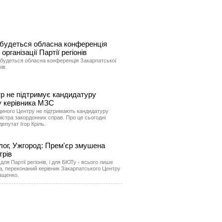
будеться обласна конференція
рганізації Партії регіонів
ідбудеться обласна конференція Закарпатської
ів.
тр не підтримує кандидатуру
 керівника МЗС
Єдиного Центру не підтримають кандидатуру
стра закордонних справ. Про це сьогодні
епутат Ігор Кріль.
лог, Ужгород: Прем'єр змушена
трів
 для Партії регіонів, і для БЮТу - всього лише
а, переконаний керівник Закарпатського Центру
ащенко.