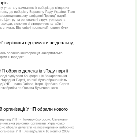
орів
 участь у кампаніях із виборів до місцевих
отовку до виборів у Верховну Раду України. Таке
 сьогоднішньому засіданні Президії партії.
ого Центру та регіональні структури мають
і заходи, включно зі створенням штабів і
 списків. Відповідні пропозиції повинні бути
и" вирішили підтримати неідеальну,
улась обласна конференція Закарпатської
орми і Порядок".
 обрано делегатів з'їзду партії
городі відбулася Конференція Закарпатської
 Народної Партії, на якій було обрано шість
їзд УНП - Івана Габора, Ігоря Щербака, Сергія
Пожайрибка та Остапа Букачевського.
й організації УНП обрали нового
Ради від УНП - Пожайрибко Борис Євгенович
инської районної організації Української
осно обрали делегати на позачергових виборних
ганізації УНП, які відбулися 10 жовтня 2009