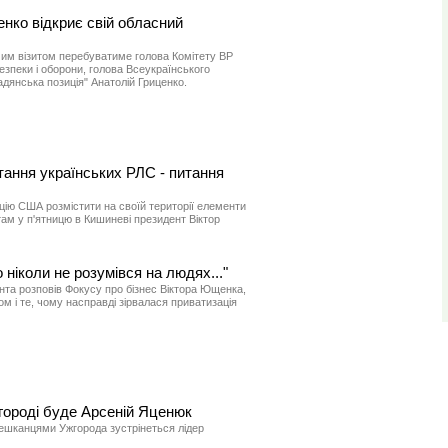
нко відкриє свій обласний
чим візитом перебуватиме голова Комітету ВР
езпеки і оборони, голова Всеукраїнського
дянська позиція" Анатолій Гриценко.
ання українських РЛС - питання
цію США розмістити на своїй території елементи
ам у п'ятницю в Кишиневі президент Віктор
 ніколи не розумівся на людях..."
нта розповів Фокусу про бізнес Віктора Ющенка,
м і те, чому насправді зірвалася приватизація
ороді буде Арсеній Яценюк
 мешканцями Ужгорода зустрінеться лідер