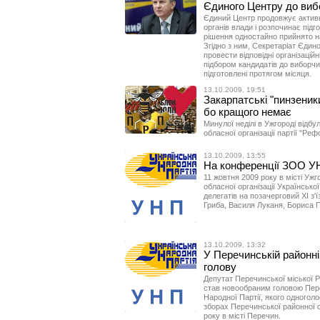
Єдиного Центру до виб
Єдиний Центр продовжує активну
органів влади і розпочинає підг
рішення одностайно прийнято на
Згідно з ним, Секретаріат Єдин
провести відповідні організаційн
підбором кандидатів до виборчих
підготовлені протягом місяця.
13.10.2009, 19:51
Закарпатські "пинзеник
бо кращого немає
Минулої неділі в Ужгороді відб
обласної організації партії "Реф
13.10.2009, 13:55
На конференції ЗОО УНП
11 жовтня 2009 року в місті Уж
обласної організації Української
делегатів на позачерговий ХІ з'
Гриба, Василя Луканя, Бориса 
13.10.2009, 13:32
У Перечинській районні
голову
Депутат Перечинської міської 
став новообраним головою Переч
Народної Партії, якого одногол
зборах Перечинської районної ор
року в місті Перечин.