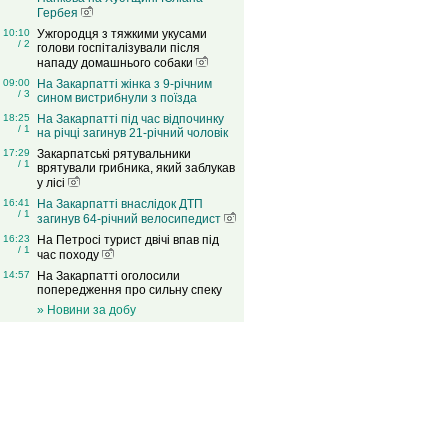
Гербея
10:10
Ужгородця з тяжкими укусами
/ 2
голови госпіталізували після
нападу домашнього собаки
09:00
На Закарпатті жінка з 9-річним
/ 3
сином вистрибнули з поїзда
18:25
На Закарпатті під час відпочинку
/ 1
на річці загинув 21-річний чоловік
17:29
Закарпатські рятувальники
/ 1
врятували грибника, який заблукав
у лісі
16:41
На Закарпатті внаслідок ДТП
/ 1
загинув 64-річний велосипедист
16:23
На Петросі турист двічі впав під
/ 1
час походу
14:57
На Закарпатті оголосили
попередження про сильну спеку
» Новини за добу