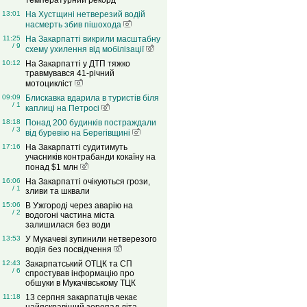
температурний рекорд
13:01
На Хустщині нетверезий водій
насмерть збив пішохода
11:25
На Закарпатті викрили масштабну
/ 9
схему ухилення від мобілізації
10:12
На Закарпатті у ДТП тяжко
травмувався 41-річний
мотоцикліст
09:09
Блискавка вдарила в туристів біля
/ 1
каплиці на Петросі
18:18
Понад 200 будинків постраждали
/ 3
від буревію на Берегівщині
17:16
На Закарпатті судитимуть
учасників контрабанди кокаїну на
понад $1 млн
16:06
На Закарпатті очікуються грози,
/ 1
зливи та шквали
15:06
В Ужгороді через аварію на
/ 2
водогоні частина міста
залишилася без води
13:53
У Мукачеві зупинили нетверезого
водія без посвідчення
12:43
Закарпатський ОТЦК та СП
/ 6
спростував інформацію про
обшуки в Мукачівському ТЦК
11:18
13 серпня закарпатців чекає