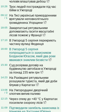
чоловік влаштував дебош
10:26
Троє людей постраждали під час
бійки в Ужгороді
09:12
На Тисі українські прикордонники
/ 1
врятували неповнолітнього
громадянина Угорщини
18:05
Закарпатські рятувальники
допомагають гасити масштабні
лісові пожежі у Франції
17:10
В Ужгороді 5 серпня перекриють
частину вулиці Фединця
16:00
В Ужгороді 5 серпня
попрощаються із захисником
Богданом Югасом, який два роки
вважався зниклим безвісти
15:30
Суд розірвав договір на
будівництво автобази в Ужгороді
за понад 155 млн грн
14:23
На Рахівщині рятувальники
розшукали туриста, який дві доби
блукав у Карпатах
13:08
На Ужгородщині дворічний
/ 3
хлопчик випив паливо
12:15
Через спеку до +40 °C у Карпатах
посилили охорону лісів
11:09
Підтвердили загибель захисника із
Нанкова на Хустщині Юліана