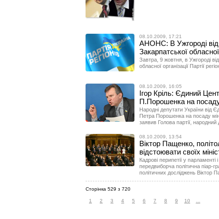
08.10.2009, 17:21
АНОНС: В Ужгороді від
Закарпатської обласної о
Завтра, 9 жовтня, в Ужгороді в
обласної організації Партії регіон
08.10.2009, 16:05
Ігор Кріль: Єдиний Цен
П.Порошенка на посаду
Народні депутати України від 
Петра Порошенка на посаду міні
заявив Голова партії, народний д
08.10.2009, 13:54
Віктор Пащенко, політо
відстоювати своїх мініс
Кадрові перипетії у парламенті і
передвиборча політична піар-гр
політичних досліджень Віктор П
Сторінка 529 з 720
1
2
3
4
5
6
7
8
9
10
...