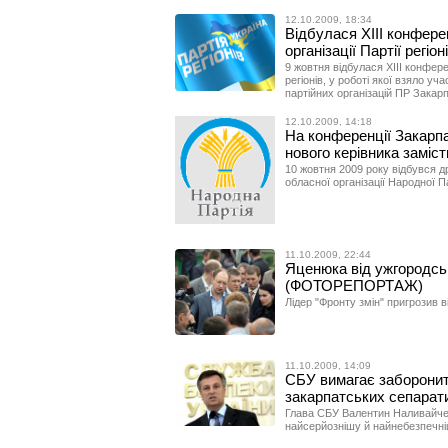
12.10.2009, 18:34
Відбулася ХIII конфере
організації Партії регіон
9 жовтня відбулася ХIII конфере
регіонів, у роботі якої взяло уч
партійних організацій ПР Закарп
12.10.2009, 14:18
На конференції Закарп
нового керівника заміс
10 жовтня 2009 року відбувся д
обласної організації Народної Па
11.10.2009, 22:44
Яценюка від ужгородсь
(ФОТОРЕПОРТАЖ)
Лідер "Фронту змін" пригрозив в
11.10.2009, 14:09
СБУ вимагає заборонити
закарпатських сепарати
Глава СБУ Валентин Наливайче
найсерйознішу й найнебезпечніш