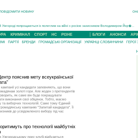
ПОВІДОМИТИ НОВИНУ
ОН
Інструктора районного ТЦК на Закарпатті судитимуть за обвинуваченням у катув...
В Ужгороді попрощаються із полеглим на війні з росією захисником Володимиром Йор�...
В Ужгороді 5 серпня попрощаються із захисником Богданом Югасом, який два роки �...
УРА
КРИМІНАЛ
СПОРТ
НС
РІЗНЕ
БЛОГИ
АНОНСИ
АРХ
Підтвердили загибель захисника із Нанкова на Хустщині Юліана Гербея (ФОТО)[/gree...
ЗМІ
ПАРТІЇ
БРЕНДИ
ГРОМАДСЬКІ ОРГАНІЗАЦІЇ
УКРАЇНЦІ СЛОВАЧЧИНИ
ГЕРОЇ
На війні з рф поліг військовий з Виноградова Ігнат Роздяловський (ФОТО)...
На Хустщині внаслідок ДТП за участі трьох авто постраждали 13 людей (ФОТО)...
Інструктора районного ТЦК на Закарпатті судитимуть за обвинувачен...
ентр пояснив мету всеукраїнської
ата"
 кампанії усі кандидати запевняють, що вони
омадянам золоті гори. Але жоден з претендентів
оворить, як саме він буде покращувати
ати виконання свої обіцянок. Тобто, маємо
у та виборчих технологій. Саме тому Єдиний
ромадянську кампанію "Запитай кандидата". Її
чизників до усвідомленого вибору під час
ритимуть про технології майбутніх
в
 в Ужгородському прес-клубі відбудеться