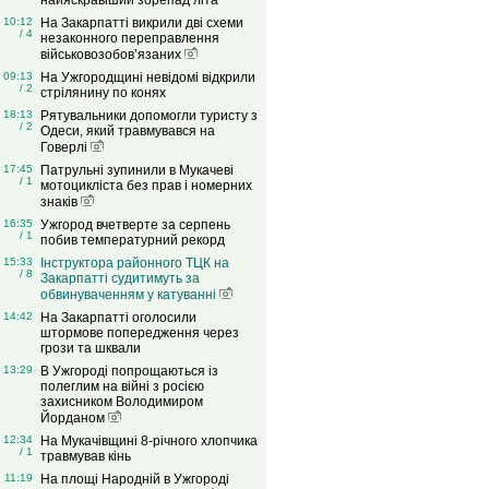
найяскравіший зорепад літа
10:12
На Закарпатті викрили дві схеми
/ 4
незаконного переправлення
військовозобов’язаних
09:13
На Ужгородщині невідомі відкрили
/ 2
стрілянину по конях
18:13
Рятувальники допомогли туристу з
/ 2
Одеси, який травмувався на
Говерлі
17:45
Патрульні зупинили в Мукачеві
/ 1
мотоцикліста без прав і номерних
знаків
16:35
Ужгород вчетверте за серпень
/ 1
побив температурний рекорд
15:33
Інструктора районного ТЦК на
/ 8
Закарпатті судитимуть за
обвинуваченням у катуванні
14:42
На Закарпатті оголосили
штормове попередження через
грози та шквали
13:29
В Ужгороді попрощаються із
полеглим на війні з росією
захисником Володимиром
Йорданом
12:34
На Мукачівщині 8-річного хлопчика
/ 1
травмував кінь
11:19
На площі Народній в Ужгороді