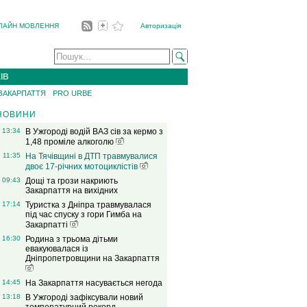
ЛАЙН МОВЛЕННЯ
Авторизація
ІВ
 ЗАКАРПАТТЯ
PRO URBE
НОВИНИ
13:34
В Ужгороді водій ВАЗ сів за кермо з
1,48 проміле алкоголю
11:35
На Тячівщині в ДТП травмувалися
двоє 17-річних мотоциклістів
09:43
Дощі та грози накриють
Закарпаття на вихідних
17:14
Туристка з Дніпра травмувалася
під час спуску з гори Гимба на
Закарпатті
16:30
Родина з трьома дітьми
евакуювалася із
Дніпропетровщини на Закарпаття
14:45
На Закарпаття насувається негода
13:18
В Ужгороді зафіксували новий