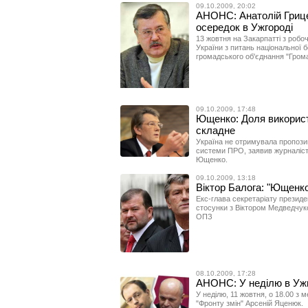
09.10.2009, 20:02
АНОНС: Анатолій Грице
осередок в Ужгороді
13 жовтня на Закарпатті з робо
України з питань національної б
громадського об'єднання "Грома
09.10.2009, 17:48
Ющенко: Доля використ
складне
Україна не отримувала пропози
системи ПРО, заявив журналіст
Ющенко.
09.10.2009, 13:18
Віктор Балога: "Ющенко
Екс-глава секретаріату президе
стосунки з Віктором Медведчуко
ОПЗ
08.10.2009, 17:28
АНОНС: У неділю в Ужг
У неділю, 11 жовтня, о 18.00 з
"Фронту змін" Арсеній Яценюк.