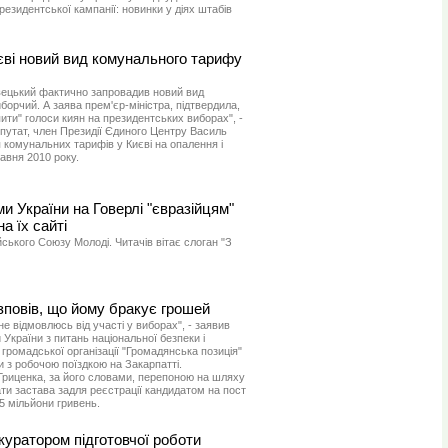
президентської кампанії: новинки у діях штабів
єві новий вид комунального тарифу
ецький фактично запровадив новий вид
орчий. А заява прем'єр-міністра, підтвердила,
ити" голоси киян на президентських виборах", -
путат, член Президії Єдиного Центру Василь
комунальних тарифів у Києві на опалення і
авня 2010 року.
и України на Говерлі "євразійцям"
 їх сайті
ського Союзу Молоді. Читачів вітає слоган "З
зповів, що йому бракує грошей
не відмовлюсь від участі у виборах", - заявив
України з питань національної безпеки і
громадської організації "Громадянська позиція"
 з робочою поїздкою на Закарпатті.
Гриценка, за його словами, перепоною на шляху
ти застава задля реєстрації кандидатом на пост
5 мільйони гривень.
 куратором підготовчої роботи