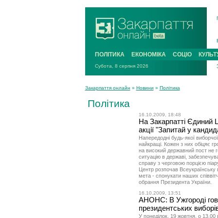
ПОЛІТИКА
ЕКОНОМІКА
СОЦІО
КУЛЬТ
Субота, 8 серпня 2026
Закарпаття онлайн
»
Новини
»
Політика
Політика
16.10.2009, 18:48
На Закарпатті Єдиний Ц
акції "Запитай у кандид
Напередодні будь-якої виборчої
найкращі. Кожен з них обіцяє гр
на високий державний пост не г
ситуацію в державі, забезпечув
справу з черговою порцією піар
Центр розпочав Всеукраїнську г
мета - спонукати наших співвіт
обрання Президента України.
16.10.2009, 13:51
АНОНС: В Ужгороді гово
президентських виборі
У понеділок, 19 жовтня, о 13.00