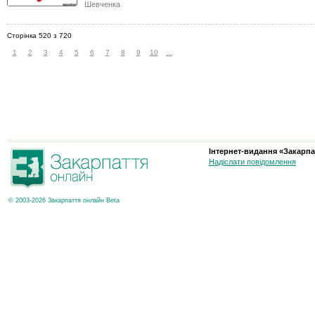
Шевченка
Сторінка 520 з 720
1
2
3
4
5
6
7
8
9
10
...
Інтернет-видання «Закарпа
Надіслати повідомлення
© 2003-2026 Закарпаття онлайн Beta