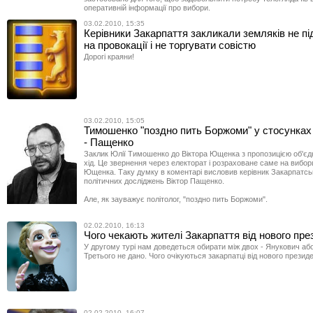
оперативній інформації про вибори.
03.02.2010, 15:35
Керівники Закарпаття закликали земляків не п
на провокації і не торгувати совістю
Дорогі краяни!
03.02.2010, 15:05
Тимошенко "поздно пить Боржоми" у стосунка
- Пащенко
Заклик Юлії Тимошенко до Віктора Ющенка з пропозицією об'єдн
хід. Це звернення через електорат і розраховане саме на виборц
Ющенка. Таку думку в коментарі висловив керівник Закарпатсь
політичних досліджень Віктор Пащенко.
Але, як зауважує політолог, "поздно пить Боржоми".
02.02.2010, 16:13
Чого чекають жителі Закарпаття від нового пр
У другому турі нам доведеться обирати між двох - Янукович а
Третього не дано. Чого очікуються закарпатці від нового презид
02.02.2010, 16:07