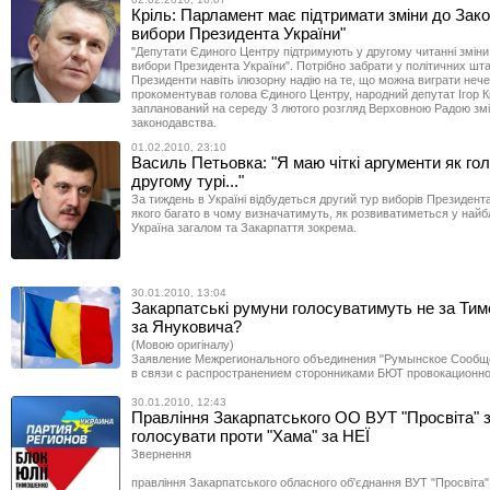
Кріль: Парламент має підтримати зміни до Зак
вибори Президента України"
"Депутати Єдиного Центру підтримують у другому читанні зміни
вибори Президента України". Потрібно забрати у політичних шта
Президенти навіть ілюзорну надію на те, що можна виграти нече
прокоментував голова Єдиного Центру, народний депутат Ігор К
запланований на середу 3 лютого розгляд Верховною Радою змі
законодавства.
01.02.2010, 23:10
Василь Петьовка: "Я маю чіткі аргументи як го
другому турі..."
За тиждень в Україні відбудеться другий тур виборів Президент
якого багато в чому визначатимуть, як розвиватиметься у най
Україна загалом та Закарпаття зокрема.
30.01.2010, 13:04
Закарпатські румуни голосуватимуть не за Тим
за Януковича?
(Мовою оригіналу)
Заявление Межрегионального объединения "Румынское Сообщ
в связи с распространением сторонниками БЮТ провокационн
30.01.2010, 12:43
Правління Закарпатського ОО ВУТ "Просвіта" 
голосувати проти "Хама" за НЕЇ
Звернення
правління Закарпатського обласного об'єднання ВУТ "Просвіта"