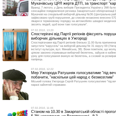
Мукачівську ЦРЛ жертв ДТП, за транспорт "ка
Вранці, 7 лютого, у День виборів Президента України у ЗМІ бул
сенсаційне повідомлення речника Закарпатської облорганізації
Мукачеві на спеціальній виборчій дільниці №36 (Центральна рай
зафіксовано грубі порушення, до списків незаконно внесено 570
лікарні в терміновому порядку на автомобілях швидкої медично
звозять людей, щоб вони там голосували".
07.02.2010, 13:20
Спостерігачі від Партії регіонів фіксують пору
виборчих дільницях в Ужгороді
Спостерігачами від Партії регіонів близько 11.00 була припинен
запустити "карусель" на виборчій дільниці № 31 округу 69 (Ужг
інститут культури, вул. Минайська, 38). Вони помітили, що моло
цілком законно отримавши виборчий бюлетень, зайшов в кабінку
урну для голосування вкинув не бюлетень, а схожий за розміра
папірець.
07.02.2010, 12:22
Мер Ужгорода Ратушняк голосуватиме "під вечір
побачити, "наскільки цей народ є безмозглим"
Міський голова Ужгорода Сергій Ратушняк голосуватиме "під веч
наразі зайнятий справами.
07.02.2010, 11:46
Станом на 10.30 в Закарпатській області прог
5,3% населення, на Воловеччині - 9,3