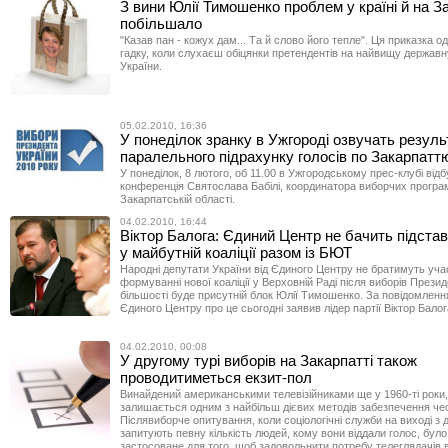
З вини Юлії Тимошенко проблем у країні й на З
побільшало
"Казав пан - кожух дам... Та й слово його тепле". Ця приказка о
гадку, коли слухаєш обіцянки претендентів на найвищу держав
України.
05.02.2010, 16:36
У понеділок зранку в Ужгороді озвучать резуль
паралельного підрахунку голосів по Закарпатт
У понеділок, 8 лютого, об 11.00 в Ужгородському прес-клубі від
конференція Святослава Бабілі, координатора виборчих прогр
Закарпатській області.
04.02.2010, 16:44
Віктор Балога: Єдиний Центр не бачить підстав
у майбутній коаліції разом із БЮТ
Народні депутати України від Єдиного Центру не братимуть уча
формуванні нової коаліції у Верховній Раді після виборів Презид
більшості буде присутній блок Юлії Тимошенко. За повідомлен
Єдиного Центру про це сьогодні заявив лідер партії Віктор Балог
04.02.2010, 00:08
У другому турі виборів на Закарпатті також
проводитиметься екзит-пол
Винайдений американськими телевізійниками ще у 1960-ті роки,
залишається одним з найбільш дієвих методів забезпечення чес
Післявиборче опитування, коли соціологічні служби на виході з д
запитують певну кількість людей, кому вони віддали голос, бул
застосоване для того, щоб задовольнити потребу телеглядачів