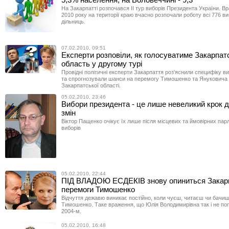
На Закарпатті розпочався ІІ тур виборів Президента України. Вр
2010 року на території краю вчасно розпочали роботу всі 776 в
дільниць.
07.02.2010, 09:51
Експерти розповіли, як голосуватиме Закарпат
область у другому турі
Провідні політичні експерти Закарпаття роз'яснили специфіку в
та спрогнозували шанси на перемогу Тимошенко та Януковича
Закарпатської області.
05.02.2010, 23:46
Вибори президента - це лише невеликий крок 
змін
Віктор Пащенко очікує їх лише після місцевих та ймовірних па
виборів
05.02.2010, 22:44
ПІД ВЛАДОЮ ЕСДЕКІВ знову опиниться Закарпа
перемоги Тимошенко
Відчуття дежавю виникає постійно, коли чуєш, читаєш чи бачи
Тимошенко. Таке враження, що Юлія Володимирівна так і не по
2004-м.
05.02.2010, 16:48