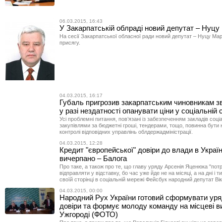
06.03.2015, 16:43
У Закарпатській облраді новий депутат – Нуцу
На сесії Закарпатської обласної ради новий депутат – Нуцу Ма
присягу.
04.03.2015, 16:17
Губаль пригрозив закарпатським чиновникам з
у разі нездатності опанувати ціни у соціальній 
Усі проблемні питання, пов’язані із забезпеченням закладів соці
закупівлями за бюджетні гроші, тендерами, тощо, повинна бути 
контролі відповідних управлінь облдержадміністрації.
04.03.2015, 12:28
Кредит "європейської" довіри до влади в Україн
вичерпано – Балога
Про таке, а також про те, що главу уряду Арсенія Яценюка "пот
відправляти у відставку, бо час уже йде не на місяці, а на дні і т
своїй сторінці в соціальній мережі Фейсбук народний депутат Ві
04.03.2015, 00:00
Народний Рух України готовий сформувати уря
довіри та формує молоду команду на місцеві в
Ужгороді (ФОТО)