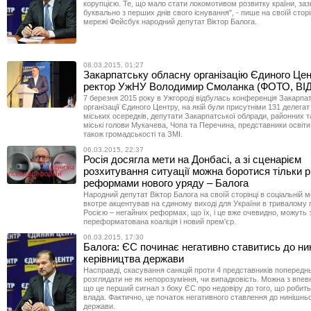
корупцією. Те, що мало стати локомотивом розвитку країни, за
буквально з перших днів свого існування", - пише на своїй сторі
мережі Фейсбук народний депутат Віктор Балога.
08.03.2015, 01:27
Закарпатську обласну організацію Єдиного Це
ректор УжНУ Володимир Смоланка (ФОТО, ВІ
7 березня 2015 року в Ужгороді відбулась конференція Закарпат
організації Єдиного Центру, на якій були присутніми 131 делегат
міських осередків, депутати Закарпатської облради, районних т
міські голови Мукачева, Чопа та Перечина, представники освіти
також громадськості та ЗМІ.
06.03.2015, 22:37
Росія досягла мети на Донбасі, а зі сценарієм
розхитування ситуації можна боротися тільки 
реформами нового уряду – Балога
Народний депутат Віктор Балога на своїй сторінці в соціальній 
вкотре акцентував на єдиному виході для України в тривалому 
Росією – негайних реформах, що їх, і це вже очевидно, можуть 
переформатована коаліція і новий прем'єр.
06.03.2015, 17:30
Балога: ЄС починає негативно ставитись до ни
керівництва держави
Насправді, скасування санкцій проти 4 представників попередн
розглядати не як непорозуміння, чи випадковість. Можна з впев
що це перший сигнал з боку ЄС про недовіру до того, що робить
влада. Фактично, це початок негативного ставлення до нинішньо
держави.