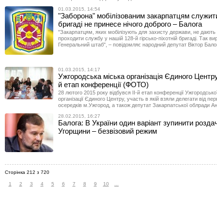
01.03.2015, 14:54
"Заборона" мобілізованим закарпатцям служити
бригаді не принесе нічого доброго – Балога
"Закарпатцям, яких мобілізують для захисту держави, не дають
проходити службу у нашій 128-й гірсько-піхотній бригаді. Так ви
Генеральний штаб", – повідомляє народний депутат Віктор Бало
01.03.2015, 14:17
Ужгородська міська організація Єдиного Центру
й етап конференції (ФОТО)
28 лютого 2015 року відбувся ІІ-й етап конференції Ужгородської
організації Єдиного Центру, участь в якій взяли делегати від пе
осередків м.Ужгород, а також депутат Закарпатської облради Ан
28.02.2015, 16:27
Балога: В України один варіант зупинити розда
Угорщини – безвізовий режим
Сторінка 212 з 720
1
2
3
4
5
6
7
8
9
10
...