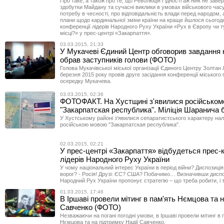
Про таке, а також про те, що Революція Гідності аж ніяк не заве
здобутки Майдану та сучасні виклики в умовах військового часу 
потребу в чесності, про відповідальність влади перед народом, 
плани щодо кардинальної зміни країни на краще йшлося сьогодні
конференції лідерів Народного Руху України «Рух в Європу чи 
місці?» у прес-центрі «Закарпаття».
03.03.2015, 21:33
У Мукачеві Єдиний Центр обговорив завдання н
обрав заступників голови (ФОТО)
Голова Мукачівської міської організації Єдиного Центру Золтан 
березня 2015 року провів друге засідання конференції міського 
осередку Мукачева.
03.03.2015, 02:36
ФОТОФАКТ. На Хустщині з'явилися російськомо
"Закарпатская республика". Міліція Шаранича 
У Хустському районі з'явилися сепаратистського характеру нал
російською мовою "Закарпатская республика".
02.03.2015, 02:21
У прес-центрі «Закарпаття» відбудеться прес-
лідерів Народного Руху України
У чому національний інтерес України в період війни? Диспозиці
ворог? - Росія! Друзі: ЄС? США? Побачимо… Визначивши диспо
Народний Рух України пропонує стратегію – що треба робити, і т
01.03.2015, 17:46
В Іршаві провели мітинг в пам'ять Нємцова та 
Савченко (ФОТО)
Незважаючи на погані погодні умови, в Іршаві провели мітинг в
Нємцова та на підтримку Надії Савченко.