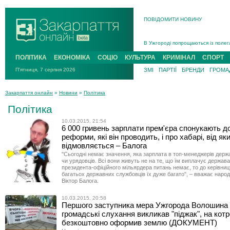
ПОВІДОМИТИ НОВИНУ
Інструктора районного ТЦК на Зак
В Ужгороді попрощаються із полег
В Ужгороді 5 серпня попрощаються
ПОЛІТИКА
ЕКОНОМІКА
СОЦІО
КУЛЬТУРА
КРИМІНАЛ
СПОРТ
Підтвердили загибель захисника і
П'ятниця, 7 серпня 2026
ЗМІ
ПАРТІЇ
БРЕНДИ
ГРОМАД
На війні з рф поліг військовий з 
На Хустщині внаслідок ДТП за уча
Закарпаття онлайн
»
Новини
»
Політика
Інструктора районного ТЦК на Зак
Політика
10.03.2015, 21:54
6 000 гривень зарплати прем'єра спонукають до
реформи, які він проводить, і про хабарі, від як
відмовляється – Балога
"Сьогодні немає значення, яка зарплата в топ-менеджерів держ
чи урядовців. Всі вони живуть не на те, що їм виплачує держава
президента-офіційного мільярдера питань немає, то до керівниц
багатьох державних службовців їх дуже багато", – вважає наро
Віктор Балога.
10.03.2015, 20:58
Першого заступника мера Ужгорода Волошина
громадські слухання викликав "піджак", на котр
безкоштовно оформив землю (ДОКУМЕНТ)