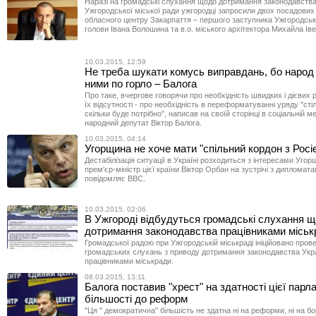
Наразі на громадські слухання щодо дотримання законодавств
Ужгородської міської ради ужгородці запросили двох посадових 
обласного центру Закарпаття – першого заступника Ужгородськ
голови Івана Волошина та в.о. міського архітектора Михайла Ів
10.03.2015, 12:59
Не треба шукати комусь виправдань, бо народ
ними по горло – Балога
Про таке, вчергове говорячи про необхідність швидких і дієвих 
їх відсутності - про необхідність в переформатуванні уряду "стіл
скільки буде потрібно", написав на своїй сторінці в соціальній 
народний депутат Віктор Балога.
10.03.2015, 04:14
Угорщина не хоче мати "спільний кордон з Росі
Дестабілізація ситуації в Україні розходиться з інтересами Угор
прем'єр-міністр цієї країни Віктор Орбан на зустрічі з дипломат
повідомляє ВВС.
10.03.2015, 02:06
В Ужгороді відбудуться громадські слухання 
дотримання законодавства працівниками міськ
Громадської радою при Ужгородській міськраді ініційовано пров
громадських слухань з приводу дотримання законодавства Укр
працівниками міськради.
08.03.2015, 13:11
Балога поставив "хрест" на здатності цієї парл
більшості до реформ
"Ця " демократична" більшість не здатна ні на реформи, ні на б