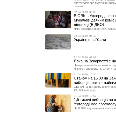
протоколах про підсумки голосув
півночі.
22.04.2019, 05:38
В ОВК в Ужгороді не оч
Мукачеві деяким коміс
дільниці (ВІДЕО)
Нічні сюжети з двох ОВК. Доклад
22.04.2019, 04:43
Українців на*бали
22.04.2019, 01:08
Явка на Закарпатті є н
Центральна виборча комісія під
кількості виборців, які взяли уча
21.04.2019, 15:50
Станом на 15:00 на Зак
виборців, явка – найниж
Станом на 15 годину дня участь
43,86% виборців.
21.04.2019, 13:57
1,5 тисячі виборців по
Ужгороді має проголосу
Це 0,98% від загальної кількості