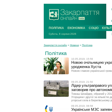
ПОЛІТИКА
ЕКОНОМІКА
СОЦІО
КУЛЬТ
Субота, 8 серпня 2026
Закарпаття онлайн
»
Новини
»
Політика
Політика
10.05.2019, 15:56
Новою очільницею украї
уродженка Хуста
Новою главою української гром
09.05.2019, 21:50
Лідер ультраправого уг
заговорив про автоном
Томаш Шнайдер, обраний у 2018 
Угорщини і другої за кількістю д
угорські села в Берегівському р
09.05.2019, 08:58
Українське МЗС запевн