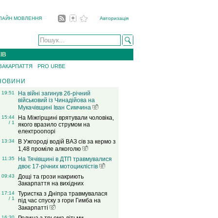
ЛАЙН МОВЛЕННЯ
Авторизація
ІВ
 ЗАКАРПАТТЯ
PRO URBE
НОВИНИ
19:51
На війні загинув 26-річний
військовий із Чинадійова на
Мукачівщині Іван Симчина
15:44
На Міжгірщині врятували чоловіка,
/ 1
якого вразило струмом на
електроопорі
13:34
В Ужгороді водій ВАЗ сів за кермо з
1,48 проміле алкоголю
11:35
На Тячівщині в ДТП травмувалися
двоє 17-річних мотоциклістів
09:43
Дощі та грози накриють
Закарпаття на вихідних
17:14
Туристка з Дніпра травмувалася
/ 1
під час спуску з гори Гимба на
Закарпатті
16:30