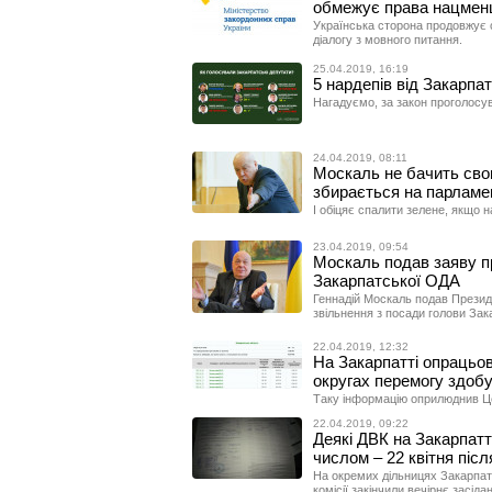
обмежує права нацменш
Українська сторона продовжує с
діалогу з мовного питання.
25.04.2019, 16:19
5 нардепів від Закарпа
Нагадуємо, за закон проголосув
24.04.2019, 08:11
Москаль не бачить свог
збирається на парламен
І обіцяє спалити зелене, якщо н
23.04.2019, 09:54
Москаль подав заяву пр
Закарпатської ОДА
Геннадій Москаль подав Презид
звільнення з посади голови За
22.04.2019, 12:32
На Закарпатті опрацьов
округах перемогу здоб
Таку інформацію оприлюднив Ц
22.04.2019, 09:22
Деякі ДВК на Закарпатт
числом – 22 квітня після
На окремих дільницях Закарпатт
комісії закінчили вечірнє засіда