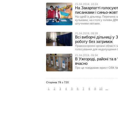
21.04.2019, 10:24
На Закарпатті голосуют
писанками і синьо-жов
На одній із дільниць Перечина
кульками, на столі у голови ДВК
штучними квітами.
21.04.2019, 09:39
Всі виборчі дільниці у 
роботу без затримок
Правоохоронні органи області 
голосування для недопущення 
21.04.2019, 09:34
В Ужгороді, районі та в
вчасно
Про це повідомив юрист ОВК №
Сторінка 79 з 720
1
2
3
4
5
6
7
8
9
10
...