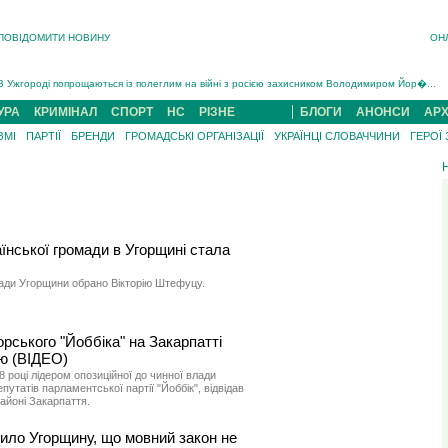
ПОВІДОМИТИ НОВИНУ
ОН
На війні загинув 26-річний військовий із Чинадійова на Мукачівщині Іван Симчин...
Інструктора районного ТЦК на Закарпатті судитимуть за обвинуваченням у катув...
В Ужгороді попрощаються із полеглим на війні з росією захисником Володимиром Йор�...
В Ужгороді 5 серпня попрощаються із захисником Богданом Югасом, який два роки �...
УРА
КРИМІНАЛ
СПОРТ
НС
РІЗНЕ
БЛОГИ
АНОНСИ
АРХ
Підтвердили загибель захисника із Нанкова на Хустщині Юліана Гербея (ФОТО)[/gree...
ЗМІ
ПАРТІЇ
БРЕНДИ
ГРОМАДСЬКІ ОРГАНІЗАЦІЇ
УКРАЇНЦІ СЛОВАЧЧИНИ
ГЕРОЇ
На війні з рф поліг військовий з Виноградова Ігнат Роздяловський (ФОТО)...
На війні загинув 26-річний військовий із Чинадійова на Мукачівщині �...
нської громади в Угорщині стала
ади Угорщини обрано Вікторію Штефуцу.
орського "Йоббіка" на Закарпатті
ію (ВІДЕО)
році лідером опозиційної до чинної влади
епутатів парламентської партії "Йоббік", відвідав
айоні Закарпаття.
ило Угорщину, що мовний закон не