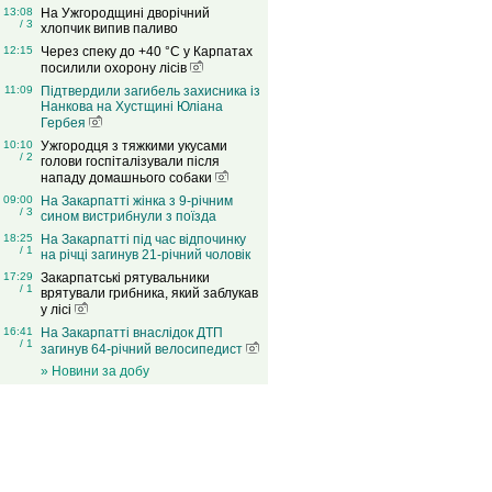
13:08
На Ужгородщині дворічний
/ 3
хлопчик випив паливо
12:15
Через спеку до +40 °C у Карпатах
посилили охорону лісів
11:09
Підтвердили загибель захисника із
Нанкова на Хустщині Юліана
Гербея
10:10
Ужгородця з тяжкими укусами
/ 2
голови госпіталізували після
нападу домашнього собаки
09:00
На Закарпатті жінка з 9-річним
/ 3
сином вистрибнули з поїзда
18:25
На Закарпатті під час відпочинку
/ 1
на річці загинув 21-річний чоловік
17:29
Закарпатські рятувальники
/ 1
врятували грибника, який заблукав
у лісі
16:41
На Закарпатті внаслідок ДТП
/ 1
загинув 64-річний велосипедист
» Новини за добу