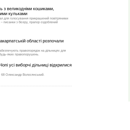
ь з великодніми кошиками,
тими кульками
 зал для голосування прикрашений повітряними
 – писанки з бісеру, прапор оздоблений
Закарпатській області розпочали
забезпечують правопорядок на дільницях для
будь-яких правопорушень.
 Чопі усі виборчі дільниці відкрилися
 68 Олександр Волосянський.