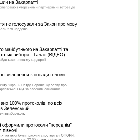
ин на Закарпатті
півпрацю з угорськими партнерами і готова до
ття не голосували за Закон про мову
али 278 нардепів.
о майбутнього на Закарпатті та
тські вибори – Галас (ВІДЕО)
айде таке в своєму гардеробі
о звільнення з посади голови
енту України Петру Порошенку заяву про
карпатської ОДА за власним бажанням.
ано 100% протоколів, по всіх
ув Зеленський
ентрвиборчком.
і оформили протоколи "переднім"
 півночі
я, на яких були присутні спостерігачі ОПОРИ,
ння приблизно до 22:00, однак у кількох