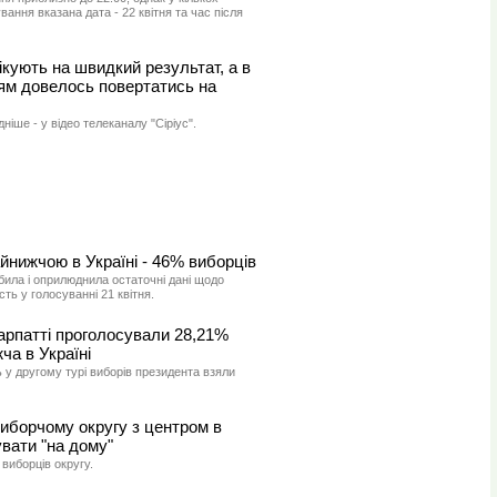
ання вказана дата - 22 квітня та час після
ікують на швидкий результат, а в
іям довелось повертатись на
ніше - у відео телеканалу "Сіріус".
айнижчою в Україні - 46% виборців
била і оприлюднила остаточні дані щодо
сть у голосуванні 21 квітня.
арпатті проголосували 28,21%
ча в Україні
 у другому турі виборів президента взяли
 виборчому округу з центром в
вати "на дому"
 виборців округу.