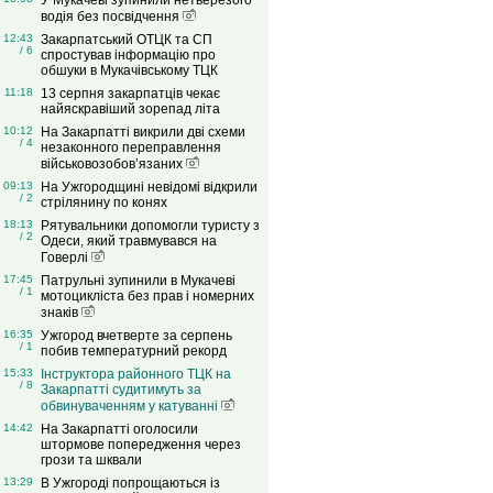
У Мукачеві зупинили нетверезого
водія без посвідчення
12:43
Закарпатський ОТЦК та СП
/ 6
спростував інформацію про
обшуки в Мукачівському ТЦК
11:18
13 серпня закарпатців чекає
найяскравіший зорепад літа
10:12
На Закарпатті викрили дві схеми
/ 4
незаконного переправлення
військовозобов’язаних
09:13
На Ужгородщині невідомі відкрили
/ 2
стрілянину по конях
18:13
Рятувальники допомогли туристу з
/ 2
Одеси, який травмувався на
Говерлі
17:45
Патрульні зупинили в Мукачеві
/ 1
мотоцикліста без прав і номерних
знаків
16:35
Ужгород вчетверте за серпень
/ 1
побив температурний рекорд
15:33
Інструктора районного ТЦК на
/ 8
Закарпатті судитимуть за
обвинуваченням у катуванні
14:42
На Закарпатті оголосили
штормове попередження через
грози та шквали
13:29
В Ужгороді попрощаються із