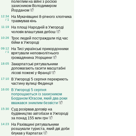
полеглим на війні з росією
захисником Володимиром
Йорданом
12:34
На Мукачівщині 8-річного хлопчика
/ 1
травмував кінь
11:19
На площі Народній в Ужгороді
чоловік влаштував дебош
10:26
Троє людей постраждали під час
бійки в Ужгороді
09:12
На Тисі українські прикордонники
/ 1
врятували неповнолітнього
громадянина Угорщини
18:05
Закарпатські рятувальники
допомагають гасити масштабні
лісові пожежі у Франції
17:10
В Ужгороді 5 серпня перекриють
частину вулиці Фединця
16:00
В Ужгороді 5 серпня
попрощаються із захисником
Богданом Югасом, який два роки
вважався зниклим безвісти
15:30
Суд розірвав договір на
будівництво автобази в Ужгороді
за понад 155 млн грн
14:23
На Рахівщині рятувальники
розшукали туриста, який дві доби
блукав у Карпатах