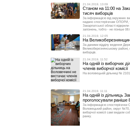
21.04.2019, 13:09
Станом на 11:00 на Зак
тисяч виборців
За інформацією від окружних вибо
надано спостерігачам ОПОРИ, усі
Закарпатської області відкрили
запізнень, тобто - не пізніше 08.
21.04.2019, 12:05
На Великоберезнянщині
За даними відділу ведення Держ
Великоберезнянському районі, 
виборців.
21.04.2019, 11:52
На одній із виборчих д
членів виборчої комісії
На воловецькій дільниці № 2101
21.04.2019, 11:11
На одній із дільниць За
проголосували раніше 
За інформацією спостерігачки О
Воловецький район, округ №70, 
виборчої комісії самі видали со
ранку.