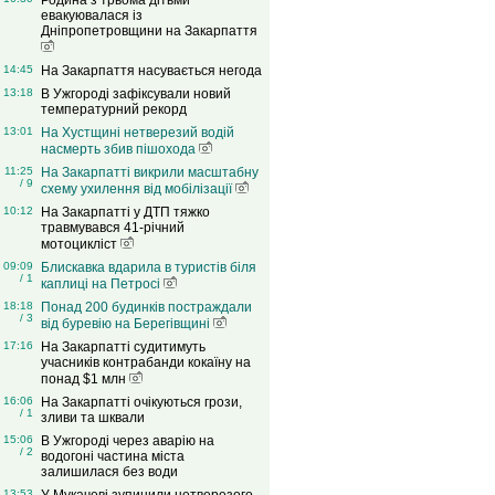
Родина з трьома дітьми
евакуювалася із
Дніпропетровщини на Закарпаття
14:45
На Закарпаття насувається негода
13:18
В Ужгороді зафіксували новий
температурний рекорд
13:01
На Хустщині нетверезий водій
насмерть збив пішохода
11:25
На Закарпатті викрили масштабну
/ 9
схему ухилення від мобілізації
10:12
На Закарпатті у ДТП тяжко
травмувався 41-річний
мотоцикліст
09:09
Блискавка вдарила в туристів біля
/ 1
каплиці на Петросі
18:18
Понад 200 будинків постраждали
/ 3
від буревію на Берегівщині
17:16
На Закарпатті судитимуть
учасників контрабанди кокаїну на
понад $1 млн
16:06
На Закарпатті очікуються грози,
/ 1
зливи та шквали
15:06
В Ужгороді через аварію на
/ 2
водогоні частина міста
залишилася без води
13:53