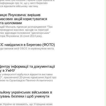
ник міністра оборони України Юрій Бірюков в
 інформацію про те, що у місті Берегово
ся відновити військову частину.
ицю Януковича: вирішив
масових акцій користуватися
 та шоломами
адій Москаль підписав розпорядження "Про
проведенні масових заходів на території
блює відповідні положення "диктаторських"
тора Януковича 16 січня 2014 року.
СЄ навідалися в Берегово (ФОТО)
едставників місії ОБСЄ із керівництвом міста.
нтру інформації та документації
ку в УжНУ
університеті відбулося відкриття виставки
, присвяченої 20-річчю підписання Хартії про
ною та Організацією Північно-Атлантичного
ьйону українських військових в
кувань безпеки і щоб уникнути
рав України не вважають, що Угорщина може