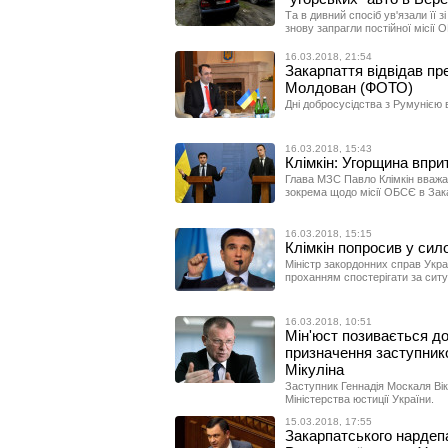
Та в дивний спосіб ув'язали її з
знову запрагли постійної місії 
16.03.2018, 21:54
Закарпаття відвідав п
Молдован (ФОТО)
Дні добросусідства з Румунією в
16.03.2018, 15:43
Клімкін: Угорщина впри
Глава МЗС Павло Клімкін вважа
зокрема щодо місії ОБСЄ в Закар
16.03.2018, 15:15
Клімкін попросив у сил
Міністр закордонних справ Укра
проханням спостерігати за ситу
16.03.2018, 10:51
Мін'юст позивається д
призначення заступни
Мікуліна
Заступник Геннадія Москаля Вік
Міністерства юстиції України.
15.03.2018, 17:55
Закарпатського нардеп