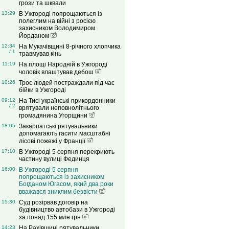
грози та шквали
13:29
В Ужгороді попрощаються із
полеглим на війні з росією
захисником Володимиром
Йорданом
12:34
На Мукачівщині 8-річного хлопчика
/ 1
травмував кінь
11:19
На площі Народній в Ужгороді
чоловік влаштував дебош
10:26
Троє людей постраждали під час
бійки в Ужгороді
09:12
На Тисі українські прикордонники
/ 2
врятували неповнолітнього
громадянина Угорщини
18:05
Закарпатські рятувальники
допомагають гасити масштабні
лісові пожежі у Франції
17:10
В Ужгороді 5 серпня перекриють
частину вулиці Фединця
16:00
В Ужгороді 5 серпня
попрощаються із захисником
Богданом Югасом, який два роки
вважався зниклим безвісти
15:30
Суд розірвав договір на
будівництво автобази в Ужгороді
за понад 155 млн грн
14:23
На Рахівщині рятувальники