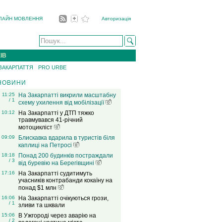
ЛАЙН МОВЛЕННЯ
Авторизація
ІВ
 ЗАКАРПАТТЯ
PRO URBE
НОВИНИ
11:25
На Закарпатті викрили масштабну
/ 1
схему ухилення від мобілізації
10:12
На Закарпатті у ДТП тяжко
травмувався 41-річний
мотоцикліст
09:09
Блискавка вдарила в туристів біля
каплиці на Петросі
18:18
Понад 200 будинків постраждали
/ 3
від буревію на Берегівщині
17:16
На Закарпатті судитимуть
учасників контрабанди кокаїну на
понад $1 млн
16:06
На Закарпатті очікуються грози,
/ 1
зливи та шквали
15:06
В Ужгороді через аварію на
/ 2