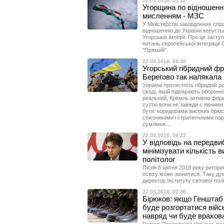
22.03.2018, 05:12
Угорщина по відношенн
мисленням - МЗС
У Міністерстві закордонних сп
відношенню до України керуєть
Угорської імперії. Про це засту
питань європейської інтеграції
"Прямий".
22.03.2018, 04:30
Угорський гібридний фр
Берегово так налякала
Україна протистоїть гібридній ро
сході, який підпирають оборонні
реальний, Кремль активно форм
суттю вони не завжди є явними. 
бути: коридорами високих брюс
союзниками і стратегічними партн
сумління…
22.03.2018, 04:22
У відповідь на передв
мінімізувати кількість 
політолог
Після 8 квітня 2018 року ритор
освіту може змінитися. Таку ду
директор Інституту світової пол
22.03.2018, 02:36
Бірюков: якщо Генштаб 
буде розгортатися війс
навряд чи буде врахов