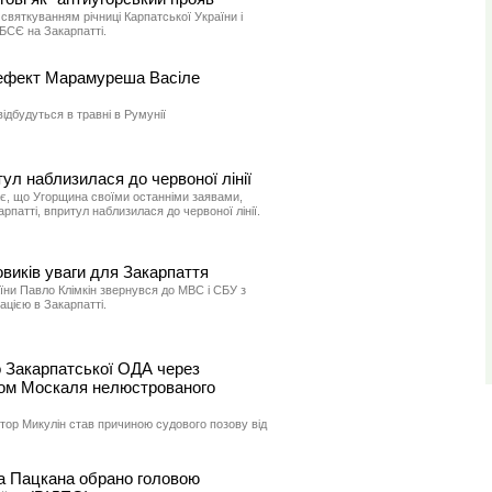
і святкуванням річниці Карпатської України і
ОБСЄ на Закарпатті.
рефект Марамуреша Васіле
ідбудуться в травні в Румунії
тул наблизилася до червоної лінії
є, що Угорщина своїми останніми заявами,
патті, впритул наблизилася до червоної лінії.
овиків уваги для Закарпаття
їни Павло Клімкін звернувся до МВС і СБУ з
ацією в Закарпатті.
о Закарпатської ОДА через
ком Москаля нелюстрованого
тор Микулін став причиною судового позову від
а Пацкана обрано головою