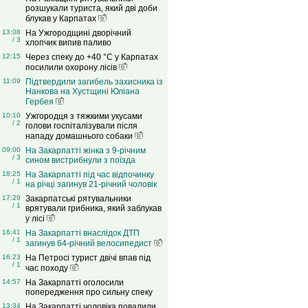
розшукали туриста, який дві доби
блукав у Карпатах
13:08
На Ужгородщині дворічний
/ 3
хлопчик випив паливо
12:15
Через спеку до +40 °C у Карпатах
посилили охорону лісів
11:09
Підтвердили загибель захисника із
Нанкова на Хустщині Юліана
Гербея
10:10
Ужгородця з тяжкими укусами
/ 2
голови госпіталізували після
нападу домашнього собаки
09:00
На Закарпатті жінка з 9-річним
/ 3
сином вистрибнули з поїзда
18:25
На Закарпатті під час відпочинку
/ 1
на річці загинув 21-річний чоловік
17:29
Закарпатські рятувальники
/ 1
врятували грибника, який заблукав
у лісі
16:41
На Закарпатті внаслідок ДТП
/ 1
загинув 64-річний велосипедист
16:23
На Петросі турист двічі впав під
/ 1
час походу
14:57
На Закарпатті оголосили
попередження про сильну спеку
13:34
На Закарпатті чоловіка повалили