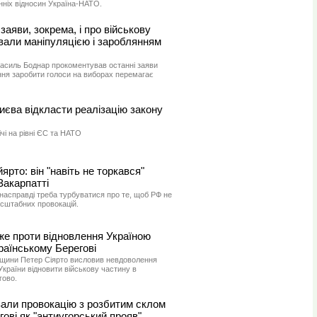
нніх відносин Україна-НАТО.
заяви, зокрема, і про військову
звали маніпуляцією і зароблянням
асиль Боднар прокоментував останні заяви
ня заробити голоси на виборах перемагає
иєва відкласти реалізацію закону
ічі на рівні ЄС та НАТО
йярто: він "навіть не торкався"
Закарпатті
насправді треба турбуватися про те, щоб РФ не
асштабних провокацій.
е проти відновлення Україною
країнському Берегові
рщини Петер Сіярто висловив невдоволення
країни відновити військову частину в
гово.
вали провокацію з розбитим склом
гові як "антиугорський прояв"