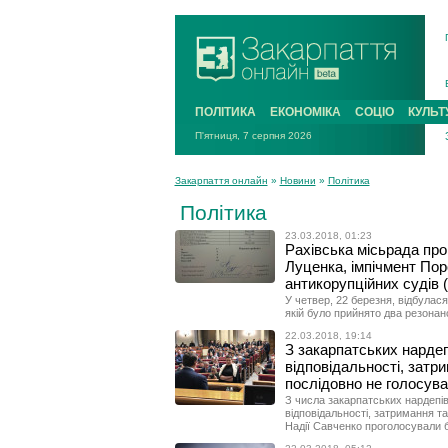
ПОЛІТИКА
ЕКОНОМІКА
СОЦІО
КУЛЬТ
П'ятниця, 7 серпня 2026
Закарпаття онлайн
»
Новини
»
Політика
Політика
23.03.2018, 01:23
Рахівська місьрада про
Луценка, імпічмент Пор
антикорупційних суді
У четвер, 22 березня, відбулася
якій було прийнято два резонан
22.03.2018, 19:14
З закарпатських нардеп
відповідальності, затр
послідовно не голосув
З числа закарпатських нардепів
відповідальності, затримання т
Надії Савченко проголосували бі