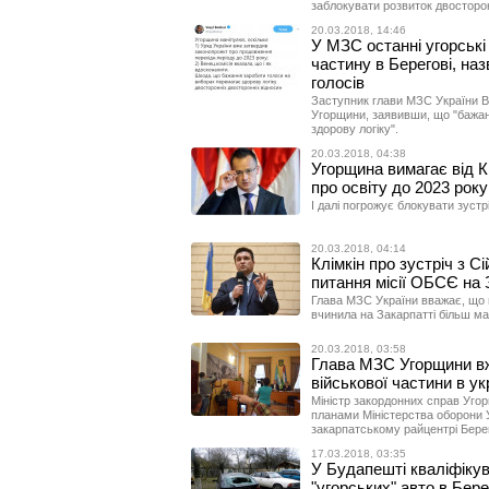
заблокувати розвиток двосторо
20.03.2018, 14:46
У МЗС останні угорські 
частину в Берегові, на
голосів
Заступник глави МЗС України В
Угорщини, заявивши, що "бажан
здорову логіку".
20.03.2018, 04:38
Угорщина вимагає від К
про освіту до 2023 року
І далі погрожує блокувати зустр
20.03.2018, 04:14
Клімкін про зустріч з Сі
питання місії ОБСЄ на 
Глава МЗС України вважає, що 
вчинила на Закарпатті більш м
20.03.2018, 03:58
Глава МЗС Угорщини вж
військової частини в у
Міністр закордонних справ Уго
планами Міністерства оборони У
закарпатському райцентрі Бере
17.03.2018, 03:35
У Будапешті кваліфіку
"угорських" авто в Бере