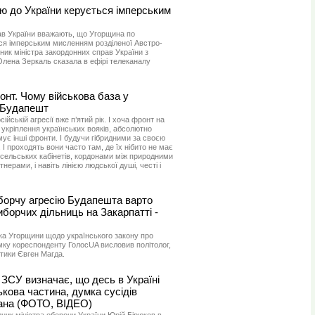
ю до України керується імперським
рав України вважають, що Угорщина по
ся імперським мисленням розділеної Австро-
пник міністра закордонних справ України з
 Олена Зеркаль сказала в ефірі телеканалу
онт. Чому військова база у
 Будапешт
сійській агресії вже п’ятий рік. І хоча фронт на
 укріплення українських вояків, абсолютно
ує інші фронти. І будучи гібридними за своєю
І проходять вони часто там, де їх нібито не має
сельських кабінетів, кордонами між природними
ерами, і навіть лінією людської душі, честі і
иборчу агресію Будапешта варто
виборчих дільниць на Закарпатті -
ика Угорщини щодо українського закону про
мку кореспонденту ГолосUA висловив політолог,
ітики Євген Магда.
ЗСУ визначає, що десь в Україні
ькова частина, думка сусідів
ана (ФОТО, ВІДЕО)