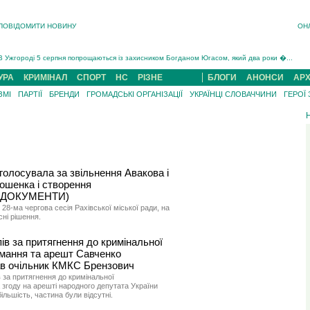
ПОВІДОМИТИ НОВИНУ
ОН
Інструктора районного ТЦК на Закарпатті судитимуть за обвинуваченням у катув...
В Ужгороді попрощаються із полеглим на війні з росією захисником Володимиром Йор�...
В Ужгороді 5 серпня попрощаються із захисником Богданом Югасом, який два роки �...
Підтвердили загибель захисника із Нанкова на Хустщині Юліана Гербея (ФОТО)[/gree...
УРА
КРИМІНАЛ
СПОРТ
НС
РІЗНЕ
БЛОГИ
АНОНСИ
АРХ
На війні з рф поліг військовий з Виноградова Ігнат Роздяловський (ФОТО)...
ЗМІ
ПАРТІЇ
БРЕНДИ
ГРОМАДСЬКІ ОРГАНІЗАЦІЇ
УКРАЇНЦІ СЛОВАЧЧИНИ
ГЕРОЇ
На Хустщині внаслідок ДТП за участі трьох авто постраждали 13 людей (ФОТО)...
Інструктора районного ТЦК на Закарпатті судитимуть за обвинувачен...
голосувала за звільнення Авакова і
ошенка і створення
в (ДОКУМЕНТИ)
 28-ма чергова сесія Рахівської міської ради, на
сні рішення.
ів за притягнення до кримінальної
имання та арешт Савченко
ав очільник КМКС Брензович
 за притягнення до кримінальної
а згоду на арешті народного депутата України
льшість, частина були відсутні.