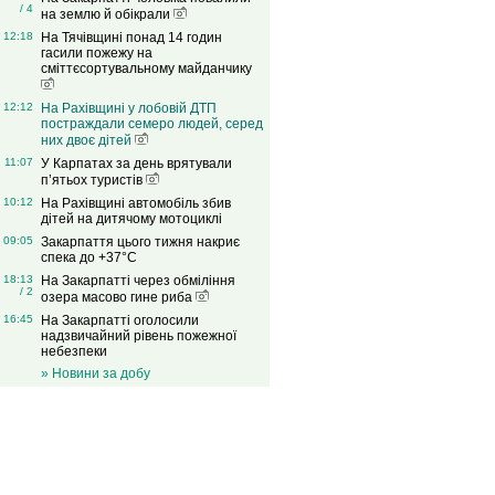
/ 4
на землю й обікрали
12:18
На Тячівщині понад 14 годин
гасили пожежу на
сміттєсортувальному майданчику
12:12
На Рахівщині у лобовій ДТП
постраждали семеро людей, серед
них двоє дітей
11:07
У Карпатах за день врятували
п’ятьох туристів
10:12
На Рахівщині автомобіль збив
дітей на дитячому мотоциклі
09:05
Закарпаття цього тижня накриє
спека до +37°C
18:13
На Закарпатті через обміління
/ 2
озера масово гине риба
16:45
На Закарпатті оголосили
надзвичайний рівень пожежної
небезпеки
» Новини за добу