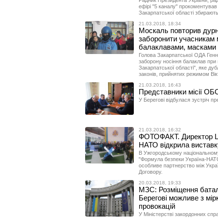
Радник Президента України, рад
ефірі "5 каналу" прокоментував
Закарпатської області збирають
21.03.2018, 18:34
Москаль повторив дурн
заборонити учасникам 
балаклавами, масками
Голова Закарпатської ОДА Генн
заборону носіння балаклав при 
Закарпатської області", яке ду
законів, прийнятих режимом Вік
21.03.2018, 16:43
Представники місії ОБ
У Берегові відбулася зустріч пр
21.03.2018, 16:32
ФОТОФАКТ. Директор Це
НАТО відкрила вистав
В Ужгородському національному 
"Формула безпеки Україна-НАТО"
особливе партнерство між Украї
Договору.
20.03.2018, 19:33
МЗС: Розміщення батал
Берегові можливе з мір
провокацій
У Міністерстві закордонних сп