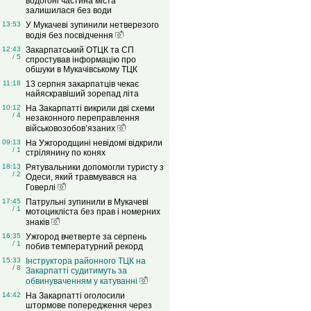
водогоні частина міста
залишилася без води
13:53
У Мукачеві зупинили нетверезого
водія без посвідчення
12:43
Закарпатський ОТЦК та СП
/ 5
спростував інформацію про
обшуки в Мукачівському ТЦК
11:18
13 серпня закарпатців чекає
найяскравіший зорепад літа
10:12
На Закарпатті викрили дві схеми
/ 4
незаконного переправлення
військовозобов’язаних
09:13
На Ужгородщині невідомі відкрили
/ 1
стрілянину по конях
18:13
Рятувальники допомогли туристу з
/ 2
Одеси, який травмувався на
Говерлі
17:45
Патрульні зупинили в Мукачеві
/ 1
мотоцикліста без прав і номерних
знаків
16:35
Ужгород вчетверте за серпень
/ 1
побив температурний рекорд
15:33
Інструктора районного ТЦК на
/ 8
Закарпатті судитимуть за
обвинуваченням у катуванні
14:42
На Закарпатті оголосили
штормове попередження через