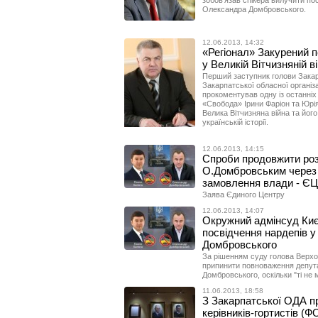
зобов'язав спікера вилучити по
Олександра Домбровського.
12.06.2013, 14:32
«Регіонал» Закурений 
у Великій Вітчизняній ві
Перший заступник голови Закар
Закарпатської обласної організа
прокоментував одну із останніх 
«Свобода» Ірини Фаріон та Юрі
Велика Вітчизняна війна та йог
українській історії.
12.06.2013, 14:15
Спроби продовжити роз
О.Домбровським через 
замовлення влади - ЄЦ
Заява Єдиного Центру
12.06.2013, 14:07
Окружний адмінсуд Киє
посвідчення нардепів 
Домбровського
За рішенням суду голова Верхо
припинити повноваження депута
Домбровського, оскільки "ті не 
11.06.2013, 18:58
З Закарпатської ОДА п
керівників-гортистів (