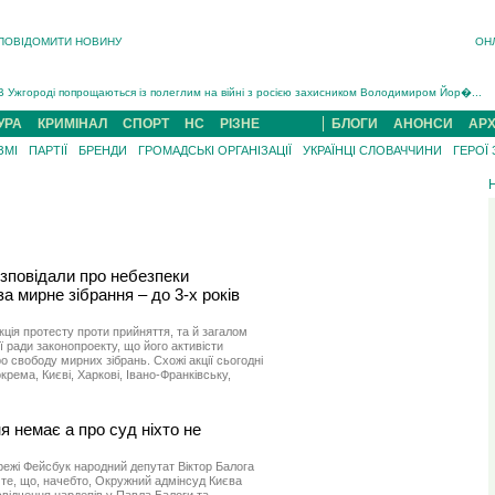
ПОВІДОМИТИ НОВИНУ
ОН
Інструктора районного ТЦК на Закарпатті судитимуть за обвинуваченням у катув...
В Ужгороді попрощаються із полеглим на війні з росією захисником Володимиром Йор�...
В Ужгороді 5 серпня попрощаються із захисником Богданом Югасом, який два роки �...
УРА
КРИМІНАЛ
СПОРТ
НС
РІЗНЕ
БЛОГИ
АНОНСИ
АРХ
Підтвердили загибель захисника із Нанкова на Хустщині Юліана Гербея (ФОТО)[/gree...
ЗМІ
ПАРТІЇ
БРЕНДИ
ГРОМАДСЬКІ ОРГАНІЗАЦІЇ
УКРАЇНЦІ СЛОВАЧЧИНИ
ГЕРОЇ
На війні з рф поліг військовий з Виноградова Ігнат Роздяловський (ФОТО)...
На Хустщині внаслідок ДТП за участі трьох авто постраждали 13 людей (ФОТО)...
Інструктора районного ТЦК на Закарпатті судитимуть за обвинувачен...
озповідали про небезпеки
а мирне зібрання – до 3-х років
кція протесту проти прийняття, та й загалом
 ради законопроекту, що його активісти
о свободу мирних зібрань. Схожі акції сьогодні
крема, Києві, Харкові, Івано-Франківську,
я немає а про суд ніхто не
ережі Фейсбук народний депутат Віктор Балога
те, що, начебто, Окружний адмінсуд Києва