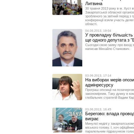
Литвина
30 травня 2013 року в м. Хуст 
Закарпатської обласної організац
зробленого за звітний період з 
конференції взяли участь делега
області.
04.06.2013, 19:04
У провладну більшість
ще одного депутата з "
Сьогодні свою заяву про вихід з
написав Михайло Станкович.
03.06.2013, 17:14
На виборах мерів опозиц
адмінресурсу
Програш опозиції на позачергов
закономірним. Таку думку в ко
глобальних стратегій Вадим Ка
03.06.2013, 16:45
Берегово: влада провод
виграє
Минулої неділі у закарпатськом
міського голову. І, хоч офіційн
паралельним підрахунком голос