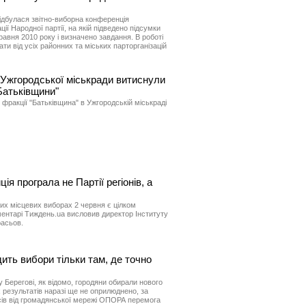
відбулася звітно-виборна конференція
ії Народної партії, на якій підведено підсумки
травня 2010 року і визначено завдання. В роботі
ти від усіх районних та міських парторганізацій
 Ужгородської міськради витиснули
Батьківщини"
 фракції "Батьківщина" в Ужгородській міськраді
ія програла не Партії регіонів, а
их місцевих виборах 2 червня є цілком
ментарі Тиждень.ua висловив директор Інституту
расьов.
ить вибори тільки там, де точно
у Берегові, як відомо, городяни обирали нового
их результатів наразі ще не оприлюднено, за
ів від громадянської мережі ОПОРА перемога