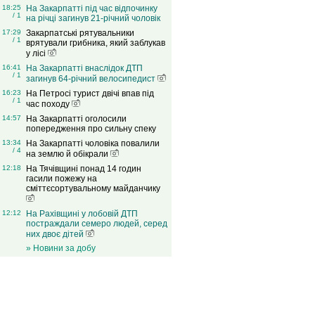
18:25
На Закарпатті під час відпочинку
/ 1
на річці загинув 21-річний чоловік
17:29
Закарпатські рятувальники
/ 1
врятували грибника, який заблукав
у лісі
16:41
На Закарпатті внаслідок ДТП
/ 1
загинув 64-річний велосипедист
16:23
На Петросі турист двічі впав під
/ 1
час походу
14:57
На Закарпатті оголосили
попередження про сильну спеку
13:34
На Закарпатті чоловіка повалили
/ 4
на землю й обікрали
12:18
На Тячівщині понад 14 годин
гасили пожежу на
сміттєсортувальному майданчику
12:12
На Рахівщині у лобовій ДТП
постраждали семеро людей, серед
них двоє дітей
» Новини за добу