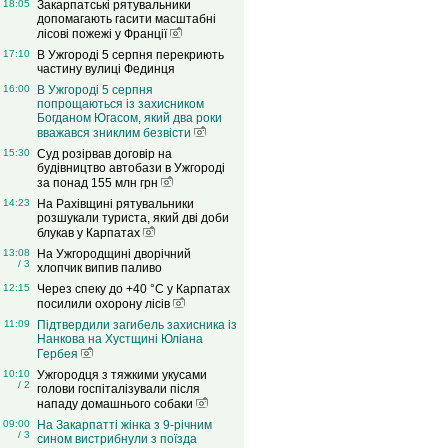
18:05
Закарпатські рятувальники
допомагають гасити масштабні
лісові пожежі у Франції
17:10
В Ужгороді 5 серпня перекриють
частину вулиці Фединця
16:00
В Ужгороді 5 серпня
попрощаються із захисником
Богданом Югасом, який два роки
вважався зниклим безвісти
15:30
Суд розірвав договір на
будівництво автобази в Ужгороді
за понад 155 млн грн
14:23
На Рахівщині рятувальники
розшукали туриста, який дві доби
блукав у Карпатах
13:08
На Ужгородщині дворічний
/ 3
хлопчик випив паливо
12:15
Через спеку до +40 °C у Карпатах
посилили охорону лісів
11:09
Підтвердили загибель захисника із
Нанкова на Хустщині Юліана
Гербея
10:10
Ужгородця з тяжкими укусами
/ 2
голови госпіталізували після
нападу домашнього собаки
09:00
На Закарпатті жінка з 9-річним
/ 3
сином вистрибнули з поїзда