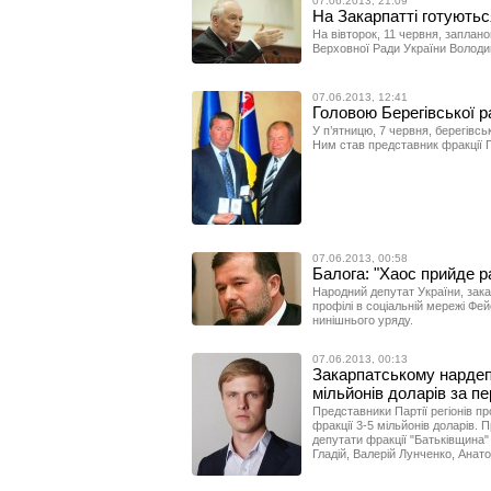
07.06.2013, 21:09
На Закарпатті готуютьс
На вівторок, 11 червня, заплан
Верховної Ради України Володи
07.06.2013, 12:41
Головою Берегівської 
У п’ятницю, 7 червня, берегівсь
Ним став представник фракції Па
07.06.2013, 00:58
Балога: "Хаос прийде ра
Народний депутат України, зак
профілі в соціальній мережі Фей
нинішнього уряду.
07.06.2013, 00:13
Закарпатському нардеп
мільйонів доларів за п
Представники Партії регіонів пр
фракції 3-5 мільйонів доларів. 
депутати фракції "Батьківщина
Гладій, Валерій Лунченко, Анато