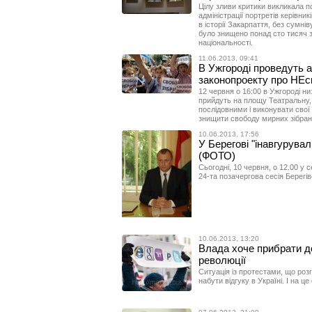
Цілу зливи критики викликала п
адміністрації портретів керівник
в історії Закарпаття, без сумні
було знищено понад сто тисяч 
національності.
11.06.2013, 09:41
В Ужгороді проведуть 
законопроекту про НЕс
12 червня о 16:00 в Ужгороді ни
прийдуть на площу Театральну, а
послідовними і виконувати свої о
знищити свободу мирних зібран
10.06.2013, 17:56
У Берегові "інавгурувал
(ФОТО)
Сьогодні, 10 червня, о 12.00 у с
24-та позачергова сесія Берегів
10.06.2013, 13:20
Влада хоче прибрати до
революції
Ситуація із протестами, що розг
набути відгуку в Україні. І на це