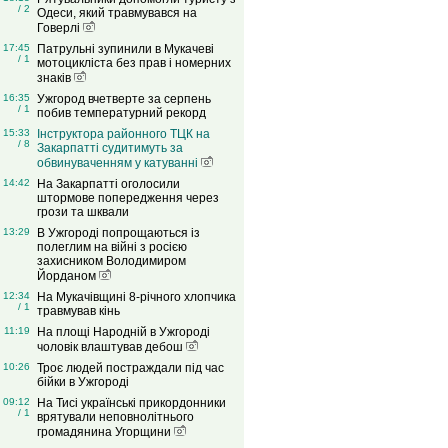
/ 2
Одеси, який травмувався на
Говерлі
17:45
Патрульні зупинили в Мукачеві
/ 1
мотоцикліста без прав і номерних
знаків
16:35
Ужгород вчетверте за серпень
/ 1
побив температурний рекорд
15:33
Інструктора районного ТЦК на
/ 8
Закарпатті судитимуть за
обвинуваченням у катуванні
14:42
На Закарпатті оголосили
штормове попередження через
грози та шквали
13:29
В Ужгороді попрощаються із
полеглим на війні з росією
захисником Володимиром
Йорданом
12:34
На Мукачівщині 8-річного хлопчика
/ 1
травмував кінь
11:19
На площі Народній в Ужгороді
чоловік влаштував дебош
10:26
Троє людей постраждали під час
бійки в Ужгороді
09:12
На Тисі українські прикордонники
/ 1
врятували неповнолітнього
громадянина Угорщини