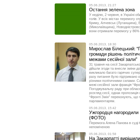
05.06.2013, 21:27
Остання зелена зона
У неділю, 2 червня, в Україні о
голів. У всіх містах перемогу о
Криму, Алчевськ (Луганщина), 
(Миколаївщина), Новодністровс
вони отримали перемогу у 86% 
05.06.2013, 18:30
Мирослав Білецький: “
громади рішень політичн
межами сесійної зали”
31 травня на сесії Закарпатськ
дійшли згоди та внесли зміни д
викликало багато гарячих супер
разу питання було підтримано 
різними політичними силами. С
межі сесійної зали фракція “Фр
Погоджувальну раду при обласн
розгляд сесії, однак пропозиці
“Фронті Змін” переконують, що 
парламентарям.
05.06.2013, 15:42
Ужгородця нагородили
(ФОТО)
Перемога Алена Панова в суді
непоміченою
05.06.2013, 01:58
На Закарпатті вирішили