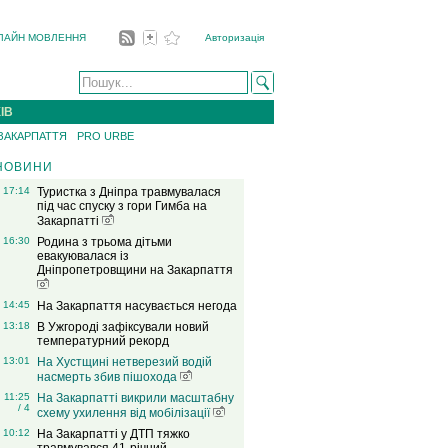
ЛАЙН МОВЛЕННЯ
Авторизація
ІВ
 ЗАКАРПАТТЯ
PRO URBE
НОВИНИ
17:14
Туристка з Дніпра травмувалася
під час спуску з гори Гимба на
Закарпатті
16:30
Родина з трьома дітьми
евакуювалася із
Дніпропетровщини на Закарпаття
14:45
На Закарпаття насувається негода
13:18
В Ужгороді зафіксували новий
температурний рекорд
13:01
На Хустщині нетверезий водій
насмерть збив пішохода
11:25
На Закарпатті викрили масштабну
/ 4
схему ухилення від мобілізації
10:12
На Закарпатті у ДТП тяжко