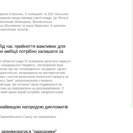
бирали 6 міських, 9 селищних та 102 сільських
тримали представники партії влади. Це Ялта в
Васильків (Київщина), Вознесенськ
ьк (Буковина) та наше Берегово. А загалом
населених пунктів.
Під час прийняття важливих для
і амбіції потрібно залишати за
ої обласної ради VI скликання депутати нарешті
о скандального бюджету, обговорення яких
ечок під час попереднього засідання. Цього
одноголосно, незважаючи на протиріччя між
аме з метою винесення політичної напруги за
онту Змін” запропонувала створити
ій раді. Це питання також подавалося на
я поки що відправлена на доопрацювання. У
такий орган вкрай потрібен закарпатським
 найвищою нагородою дипломатів
 Європейського Союзу не залишилась
 реанімуватися "народники"