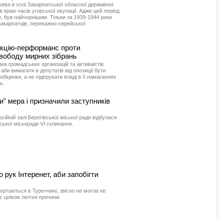
оява в холі Закарпатської обласної державної
ів краю часів угорської окупації. Адже цей період
ву, був найчорнішим. Тільки за 1939-1944 роки
закарпатців, переважно єврейської
акцію-перформанс проти
вободу мирних зібрань
зка громадських організацій та активаістів
би вимагати в депутатів від опозиції бути
біцянки, а не підігрувати владі в її намаганнях
ь.
и" мера і призначили заступників
есійній залі Берегівської міської ради відбулася
ської міськради VI скликання.
 рук Інтеренет, аби запобігти
ортаються в Туреччині, звісно не могла не
 є цілком логічні причини.