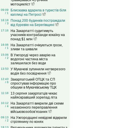
травмувався 41-річний
мотоцикліст
09:09
Блискавка вдарила в туристів біля
/ 1
каплиці на Петросі
18:18
Понад 200 будинків постраждали
/ 3
від буревію на Берегівщині
17:16
На Закарпатті судитимуть
учасників контрабанди кокаїну на
понад $1 млн
16:06
На Закарпатті очікуються грози,
/ 1
зливи та шквали
15:06
В Ужгороді через аварію на
/ 2
водогоні частина міста
залишилася без води
13:53
У Мукачеві зупинили нетверезого
водія без посвідчення
12:43
Закарпатський ОТЦК та СП
/ 6
спростував інформацію про
обшуки в Мукачівському ТЦК
11:18
13 серпня закарпатців чекає
найяскравіший зорепад літа
10:12
На Закарпатті викрили дві схеми
/ 4
незаконного переправлення
військовозобов’язаних
09:13
На Ужгородщині невідомі відкрили
/ 2
стрілянину по конях
18:13
Рятувальники допомогли туристу з