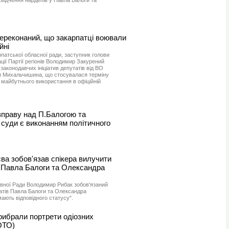
свідчення нардепів у Павла Балоги та
переконаний, що закарпатці воювали
йні
патської обласної ради, заступник голови
ції Партії регіонів Володимир Закурений
законодавчих ініціатив депутатів від ВО
я Михальчишина, що стосувалася терміну
о майбутнього використання в офіційній
праву над П.Балогою та
суди є виконанням політичного
ва зобов'язав спікера вилучити
у Павла Балоги та Олександра
вної Ради Володимир Рибак зобов'язаний
тів Павла Балоги та Олександра
мають відповідного статусу".
рибрали портрети одіозних
ФОТО)