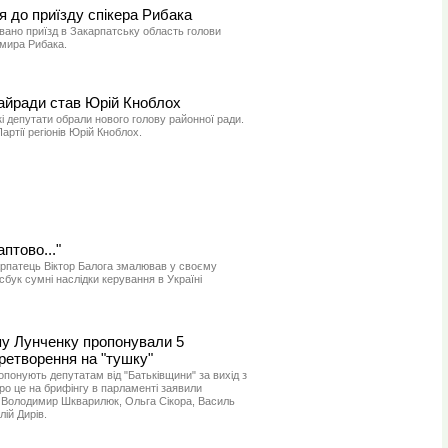
я до приїзду спікера Рибака
овано приїзд в Закарпатську область голови
мира Рибака.
райради став Юрій Кноблох
кі депутати обрали нового голову районної ради.
ртії регіонів Юрій Кноблох.
птово..."
арпатець Віктор Балога змалював у своєму
сбук сумні наслідки керування в Україні
у Лунченку пропонували 5
еретворення на "тушку"
опонують депутатам від "Батьківщини" за вихід з
Про це на брифінгу в парламенті заявили
" Володимир Шкварилюк, Ольга Сікора, Василь
лій Дирів.