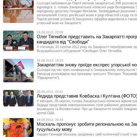
Сьогодні наближені до Партії регіонів закарпатські ЗМІ розповс
відповіді в. о. голови Закарпатської обласної ради Володимира
народному депутату Генадію Москалю. Затвердивши рішенням 
регіональний статус російської мови в ряді областей сходу та п
Партія регіонів устами В.Закуреного офіційно відмовила в таком
угорській мові на Закарпатті.
29.08.2012, 22:03
Олег Тягнибок представить на Закарпатті прогр
кандидата від "Свободи"
У п’ятницю, 31 серпня 2012 року на Закарпатті перебуватиме лі
Всеукраїнського об’єднання «Свобода» Олег Тягнибок.
29.08.2012, 18:20
Закарпаттям знову проїде експрес угорської но
Сьогодні під час прес-конференції в Генеральному консульстві
Ужгороді розповідали про програму третього "Експрес "Karpatalj
"Підкарпаття").
28.08.2012, 22:01
Ледида представив Ковбаска і Култана (ФОТО
У вівторок, 28 серпня, голова Закарпатської обласної адміністр
Ледида представив новопризначених голів районних державних 
Іршавщини та Воловеччини. Про це Закарпаття онлайн повідоми
центрі ОДА.
28.08.2012, 20:54
Москаль пропонує зробити регіональною на Зак
гуцульську мову
Нардеп Геннадій Москаль продовжує свій політичний стьоб з пр