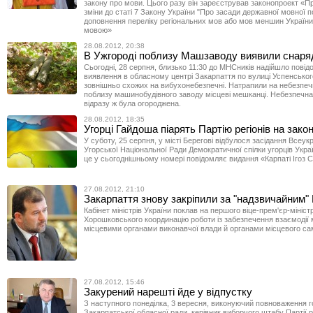
закону про мови. Цього разу він зареєстрував законопроект «П
зміни до статі 7 Закону України "Про засади державної мовної п
доповнення переліку регіональних мов або мов меншин Україн
мовою»
28.08.2012, 20:38
В Ужгороді поблизу Машзаводу виявили снар
Сьогодні, 28 серпня, близько 11:30 до МНСників надійшло пові
виявлення в обласному центрі Закарпаття по вулиці Успенськог
зовнішньо схожих на вибухонебезпечні. Натрапили на небезпеч
поблизу машинобудівного заводу місцеві мешканці. Небезпечна
відразу ж була огороджена.
28.08.2012, 18:35
Угорці Гайдоша піарять Партію регіонів на зако
У суботу, 25 серпня, у місті Берегові відбулося засідання Всеук
Угорської Національної Ради Демократичної спілки угорців Укра
це у сьогоднішньому номері повідомляє видання «Карпаті Ігоз С
27.08.2012, 21:10
Закарпаття знову закріпили за "надзвичайним"
Кабінет міністрів України поклав на першого віце-прем'єр-мініст
Хорошковського координацію роботи із забезпечення взаємодії м
місцевими органами виконавчої влади й органами місцевого с
27.08.2012, 15:46
Закурений нарешті йде у відпустку
З наступного понеділка, 3 вересня, виконуючий повноваження 
Закарпатської обласної ради, керівник виборчого штабу Партії р