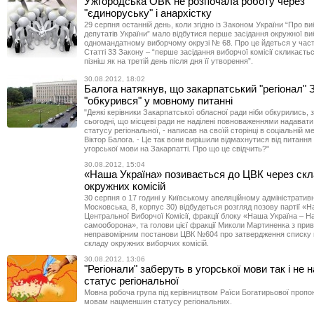
Ужгородська ОВК не розпочала роботу через
"єдиноруську" і анархістку
29 серпня останній день, коли згідно із Законом України “Про в
депутатів України” мало відбутися перше засідання окружної виб
одномандатному виборчому окрузі № 68. Про це йдеться у част
Статті 33 Закону – “перше засідання виборчої комісії скликаєтьс
пізніш як на третій день після дня її утворення”.
30.08.2012, 18:02
Балога натякнув, що закарпатський "регіонал" 
"обкурився" у мовному питанні
"Деякі керівники Закарпатської обласної ради ніби обкурились,
сьогодні, що місцеві ради не наділені повноваженнями надавати 
статусу регіональної, - написав на своїй сторінці в соціальній 
Віктор Балога. - Це так вони вирішили відмахнутися від питання
угорської мови на Закарпатті. Про що це свідчить?"
30.08.2012, 15:04
«Наша Україна» позивається до ЦВК через ск
окружних комісій
30 серпня о 17 годині у Київському апеляційному адміністративн
Московська, 8, корпус 30) відбудеться розгляд позову партії «
Центральної Виборчої Комісії, фракції блоку «Наша Україна – Н
самооборона», та голови цієї фракції Миколи Мартиненка з при
неправомірним постанови ЦВК №604 про затвердження списку 
складу окружних виборчих комісій.
30.08.2012, 13:06
"Регіонали" заберуть в угорської мови так і не 
статус регіональної
Мовна робоча група під керівництвом Раїси Богатирьової пропо
мовам нацменшин статусу регіональних.