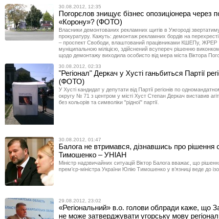
30.08.2012, 12:35
Погорєлов знищує бізнес опозиціонера через п
«Корону»? (ФОТО)
Власники демонтованих рекламних щитів в Ужгороді звертатимут
прокуратуру. Кажуть: демонтаж рекламних бордів на перехресті
– проспект Свободи, влаштований працівниками КШЕПу, ЖРЕР
муніципальною міліцією, здійснений всупереч рішенню виконкому
щодо демонтажу виходила особисто від мера міста Віктора Пог
30.08.2012, 02:33
"Регіонал" Деркач у Хусті ганьбиться Партії регі
(ФОТО)
У Хусті кандидат у депутати від Партії регіонів по одномандат
округу № 71 з центром у місті Хуст Степан Деркач виставив агі
без кольорів та символіки "рідної" партії.
30.08.2012, 01:47
Балога не втримався, дізнавшись про рішення
Тимошенко – УНІАН
Міністр надзвичайних ситуацій Віктор Балога вважає, що рішен
прем’єр-міністра України Юлію Тимошенко у в’язниці веде до ізол
29.08.2012, 23:02
«Регіональний» в.о. голови облради каже, що З
не може затверджувати угорську мову регіона