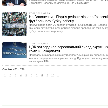
Закарпатті Володимир Закурений іде у відпустку.
27.08.2012, 03:29
На Воловеччині Партія регіонів зірвала "опозиц
футбольного Кубку району
Неординарна подія 26 серпня сталася на закарпатській Волове
місцевих активістів Партії регіонів зірвано проведення фіналу 
Кубку Воловецького району.
27.08.2012, 02:11
ЦВК затвердила персональний склад окружних
комісій Закарпаття
Центральна виборча комісія утворила 225 окружних виборчих ко
також затвердила їхній керівний склад. Відповідне рішення ухва
на засіданні ЦВК.
Сторінка 433 з 720
1
2
3
4
5
6
7
8
9
10
...