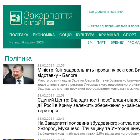
ПОВІДОМИТИ НОВИНУ
Інструктора районного ТЦК на Зак
В Ужгороді попрощаються із полег
В Ужгороді 5 серпня попрощаються
Підтвердили загибель захисника і
ПОЛІТИКА
ЕКОНОМІКА
СОЦІО
КУЛЬТУРА
КРИМІНАЛ
СПОРТ
На війні з рф поліг військовий з 
Четвер, 6 серпня 2026
ЗМІ
ПАРТІЇ
БРЕНДИ
ГРОМАД
На Хустщині внаслідок ДТП за уча
Інструктора районного ТЦК на Зак
Політика
28.02.2014, 13:57
Міністр Квіт задовольнить прохання ректора В
відставку - Балога
Міністр освіти і науки України Сергій Квіт вже буквально ближч
задовольнить заяву ректора Ужгородського національного унів
Ващука, що містить прохання про розірвання контракту між ним 
28.02.2014, 12:58
Єдиний Центр: Від здатності нової влади відре
дії Росії в Криму залежить збереження українс
територій
28.02.2014, 12:46
На Закарпатті половина збудованого житла пр
Ужгород, Мукачево, Тячівщину та Ужгородщин
За бюджетні кошти збудовано тільки 1,9% від загального обсягу