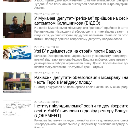
У МВС підтвердили призначення головним міліціонером Закарп
Турдая. Його признанчив виконувач обов’язків міністра внутріш
Аваков.
28.02.2014, 02:38
У Мукачеві депутат-"регіонал" прийшов на сесі
автоматом Калашникова (ВІДЕО)
На сесію Мукачівської міськради екс-"регіонал" прийшов із авт
Калашникова. На людину зі зброєю депутати не відреагували, так
кінця сесії, умовно кажучи, під дулом автомата. Лише після розг
питань порядку денного озброєному депутату надали слово.
27.02.2014, 23:18
УжНУ піднімається на страйк проти Ващука
Колектив Ужгородського національного університету продовжує
повної відставки ректора Федора Ващука виборює своє право на 
демократичні вибори керівництва вишу. До цієї боротьби вже д
цілими факультетами. Наступний крок - страйк.
27.02.2014, 21:03
Рахівські депутати обезголовили міськраду і н
честь Героїв Майдану площу
Сьогодні відбулася 55 позачергова сесія Рахівської міської ради
27.02.2014, 20:40
Інститут післядипломної освіти та доуніверсит
освіти УжНУ висловив недовіру ректору Ващук
(ДОКУМЕНТ)
Колектив Інституту післядипломної освіти та доуніверситетської
Ужгородського національного університету висловив недовіру 
Ващуку.