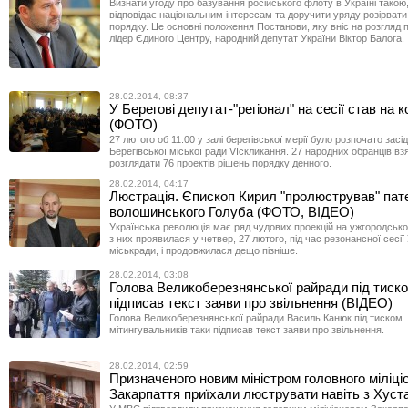
Визнати угоду про базування російського флоту в Україні такою
відповідає національним інтересам та доручити уряду розірвати
порядку. Це основні положення Постанови, яку вніс на розгляд
лідер Єдиного Центру, народний депутат України Віктор Балога.
28.02.2014, 08:37
У Берегові депутат-"регіонал" на сесії став на к
(ФОТО)
27 лютого об 11.00 у залі берегівської мерії було розпочато засід
Берегівської міської ради VIскликання. 27 народних обранців вз
розглядати 76 проектів рішень порядку денного.
28.02.2014, 04:17
Люстрація. Єпископ Кирил "пролюстрував" па
волошинського Голуба (ФОТО, ВІДЕО)
Українська революція має ряд чудових проекцій на ужгородсько
з них проявилася у четвер, 27 лютого, під час резонансної сесії
міськради, і продовжилася дещо пізніше.
28.02.2014, 03:08
Голова Великоберезнянської райради під тиско
підписав текст заяви про звільнення (ВІДЕО)
Голова Великоберезнянської райради Василь Канюк під тиском
мітингувальників таки підписав текст заяви про звільнення.
28.02.2014, 02:59
Призначеного новим міністром головного міліці
Закарпаття приїхали люструвати навіть з Хуст