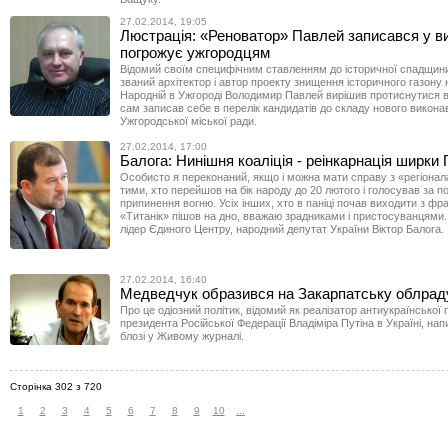
27.02.2014, 19:05
Люстрація: «Реноватор» Павлей записався у ви
погрожує ужгородцям
Відомий своїм специфічним ставленням до історичної спадщин
званий архітектор і автор проекту знищення історичного газону 
Народній в Ужгороді Володимир Павлей вирішив протиснутися в
сам записав себе в перелік кандидатів до складу нового викона
Ужгородської міської ради.
27.02.2014, 17:00
Балога: Нинішня коаліція - реінкарнація ширк
Особисто я переконаний, якщо і можна мати справу з «регіонал
тими, хто перейшов на бік народу до 20 лютого і голосував за 
припинення вогню. Усіх інших, хто в паніці почав виходити з фра
«Титанік» пішов на дно, вважаю зрадниками і пристосуванцями.
лідер Єдиного Центру, народний депутат України Віктор Балога.
27.02.2014, 16:40
Медведчук образився на Закарпатську облрад
Про це одіозний політик, відомий як реалізатор антиукраїнської 
президента Російської Федерації Владіміра Путіна в Україні, на
блозі у Живому журналі.
Сторінка 302 з 720
1
2
3
4
5
6
7
8
9
10
...