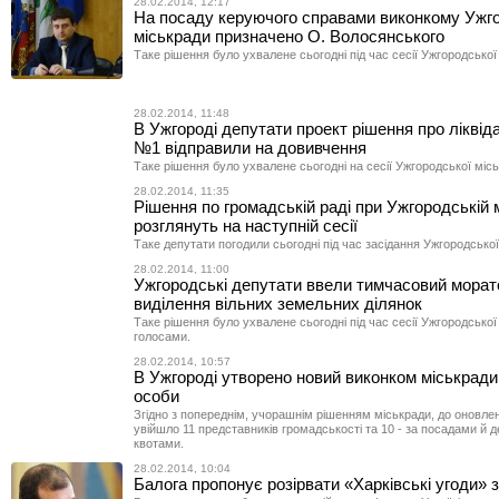
28.02.2014, 12:17
На посаду керуючого справами виконкому Ужг
міськради призначено О. Волосянського
Таке рішення було ухвалене сьогодні під час сесії Ужгородської 
28.02.2014, 11:48
В Ужгороді депутати проект рішення про лікві
№1 відправили на довивчення
Таке рішення було ухвалене сьогодні на сесії Ужгородської місь
28.02.2014, 11:35
Рішення по громадській раді при Ужгородській 
розглянуть на наступній сесії
Таке депутати погодили сьогодні під час засідання Ужгородської
28.02.2014, 11:00
Ужгородські депутати ввели тимчасовий морат
виділення вільних земельних ділянок
Таке рішення було ухвалене сьогодні під час сесії Ужгородської
голосами.
28.02.2014, 10:57
В Ужгороді утворено новий виконком міськради 
особи
Згідно з попереднім, учорашнім рішенням міськради, до оновле
увійшло 11 представників громадськості та 10 - за посадами й 
квотами.
28.02.2014, 10:04
Балога пропонує розірвати «Харківські угоди» 