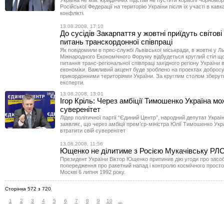
Україна не має юридичних підстав не пустити кораблі Чорномо
Російської Федерації на територію України після їх участі в кав
конфлікті.
13.08.2008, 17:10
До сусідів Закарпаття у жовтні приїдуть світові
питань транскордонної співпраці
Як повідомили в прес-службі Львівської міськради, в жовтні у Льв
Міжнародного Економічного Форуму відбудеться круглий стіл щ
питання транс-регіональної співпраці західного регіону України 
економіки. Важливий акцент буде зроблено на проектах добросу
прикордонними територіями України. За круглим столом зберуть
експерти.
13.08.2008, 13:01
Ігор Кріль: Через амбіції Тимошенко Україна м
суверенітет
Лідер політичної партії “Єдиний Центр”, народний депутат Україн
заявляє, що через амбіції прем’єр-міністра Юлії Тимошенко Ук
втратити свій суверенітет
13.08.2008, 11:56
Ющенко не ділитиме з Росією Мукачівську РЛ
Президент України Віктор Ющенко припинив дію угоди про засо
попередження про ракетний напад і контролю космічного простор
Москві 6 липня 1992 року.
Сторінка 572 з 720
1
2
3
4
5
6
7
8
9
10
...