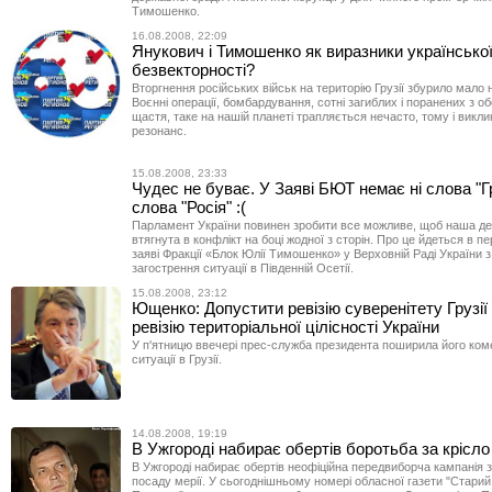
Тимошенко.
16.08.2008, 22:09
Янукович і Тимошенко як виразники українсько
безвекторності?
Вторгнення російських військ на територію Грузії збурило мало н
Воєнні операції, бомбардування, сотні загиблих і поранених з обо
щастя, таке на нашій планеті трапляється нечасто, тому і викл
резонанс.
15.08.2008, 23:33
Чудес не буває. У Заяві БЮТ немає ні слова "Гру
слова "Росія" :(
Парламент України повинен зробити все можливе, щоб наша де
втягнута в конфлікт на боці жодної з сторін. Про це йдеться в п
заяві Фракції «Блок Юлії Тимошенко» у Верховній Раді України 
загострення ситуації в Південній Осетії.
15.08.2008, 23:12
Ющенко: Допустити ревізію суверенітету Грузії
ревізію територіальної цілісності України
У п'ятницю ввечері прес-служба президента поширила його ко
ситуації в Грузії.
14.08.2008, 19:19
В Ужгороді набирає обертів боротьба за крісло
В Ужгороді набирає обертів неофіційна передвиборча кампанія 
посаду мерії. У сьогоднішньому номері обласної газети "Старий