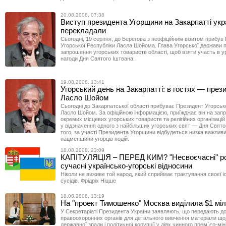
20.08.2008, 07:38
Виступ президента Угорщини на Закарпатті укр
перекладали
Сьогодні, 19 серпня, до Берегова з неофіційним візитом прибув
Угорської Республіки Ласла Шойома. Глава Угорської держави п
запрошення угорських товариств області, щоб взяти участь в у
нагоди Дня Святого Іштвана.
19.08.2008, 13:41
Угорський день на Закарпатті: в гостях — през
Ласло Шойом
Сьогодні до Закарпатської області прибуває Президент Угорськ
Ласло Шойом. За офіційною інформацією, приїжджає він на за
окремих місцевих угорських товариств та релігійних організацій 
у відзначення одного з найбільших угорських свят — Дня Свято
того, за участі Президента Угорщини відбудеться низка важливи
нацменшини угорців подій.
18.08.2008, 23:09
КАПІТУЛЯЦІЯ – ПЕРЕД КИМ? "Несвоєчасні" р
сучасні українсько-угорські відносини
Ніколи не виживе той народ, який сприймає трактування своєї і
сусідів. Фрідріх Ніцше
18.08.2008, 13:19
На "проект Тимошенко" Москва виділила $1 мі
У Секретаріаті Президента України заявляють, що передають д
правоохоронних органів для детального вивчення матеріали що
державної зради і політичної корупції у діях чинного прем`єр-мін