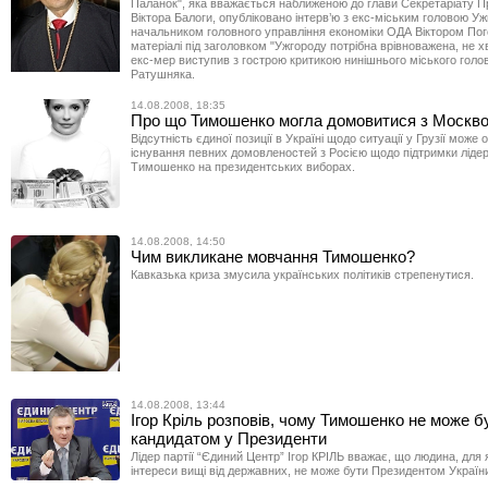
Паланок", яка вважається наближеною до глави Секретаріату П
Віктора Балоги, опубліковано інтерв’ю з екс-міським головою Уж
начальником головного управління економіки ОДА Віктором По
матеріалі під заголовком "Ужгороду потрібна врівноважена, не 
екс-мер виступив з гострою критикою нинішнього міського голов
Ратушняка.
14.08.2008, 18:35
Про що Тимошенко могла домовитися з Москв
Відсутність єдиної позиції в Україні щодо ситуації у Грузії може 
існування певних домовленостей з Росією щодо підтримки ліде
Тимошенко на президентських виборах.
14.08.2008, 14:50
Чим викликане мовчання Тимошенко?
Кавказька криза змусила українських політиків стрепенутися.
14.08.2008, 13:44
Ігор Кріль розповів, чому Тимошенко не може б
кандидатом у Президенти
Лідер партії “Єдиний Центр” Ігор КРІЛЬ вважає, що людина, для 
інтереси вищі від державних, не може бути Президентом Україн