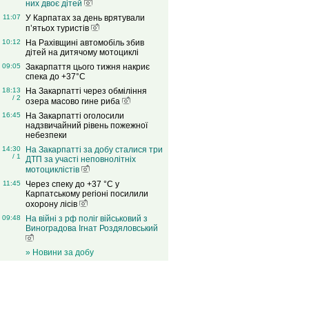
них двоє дітей
11:07
У Карпатах за день врятували
п’ятьох туристів
10:12
На Рахівщині автомобіль збив
дітей на дитячому мотоциклі
09:05
Закарпаття цього тижня накриє
спека до +37°C
18:13
На Закарпатті через обміління
/ 2
озера масово гине риба
16:45
На Закарпатті оголосили
надзвичайний рівень пожежної
небезпеки
14:30
На Закарпатті за добу сталися три
/ 1
ДТП за участі неповнолітніх
мотоциклістів
11:45
Через спеку до +37 °C у
Карпатському регіоні посилили
охорону лісів
09:48
На війні з рф поліг військовий з
Виноградова Ігнат Роздяловський
» Новини за добу