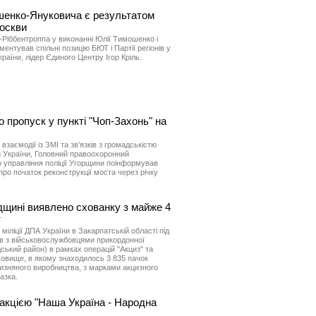
ошенко-Януковича є результатом
Москви
-Ріббентроппа у виконанні Юлії Тимошенко і
ментував спільні позицію БЮТ і Партії регіонів у
раїни, лідер Єдиного Центру Ігор Кріль.
 пропуск у пункті "Чоп-Захонь" на
 взаємодії із ЗМІ та зв’язків з громадськістю
 України, Головний правоохоронний
 управління поліції Угорщини поінформував
ро початок реконструкції моста через річку
дщині виявлено схованку з майже 4
т
іліції ДПА України в Закарпатській області під
ів з військовослужбовцями прикордонної
ький район) в рамках операцій "Акциз" та
ховище, в якому знаходилось 3 835 пачок
чизняного виробництва, з марками акцизного
азка.
акцією "Наша Україна - Народна