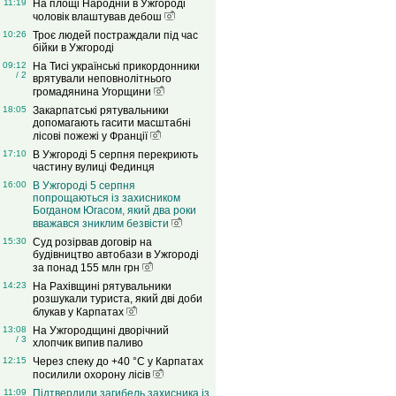
11:19
На площі Народній в Ужгороді
чоловік влаштував дебош
10:26
Троє людей постраждали під час
бійки в Ужгороді
09:12
На Тисі українські прикордонники
/ 2
врятували неповнолітнього
громадянина Угорщини
18:05
Закарпатські рятувальники
допомагають гасити масштабні
лісові пожежі у Франції
17:10
В Ужгороді 5 серпня перекриють
частину вулиці Фединця
16:00
В Ужгороді 5 серпня
попрощаються із захисником
Богданом Югасом, який два роки
вважався зниклим безвісти
15:30
Суд розірвав договір на
будівництво автобази в Ужгороді
за понад 155 млн грн
14:23
На Рахівщині рятувальники
розшукали туриста, який дві доби
блукав у Карпатах
13:08
На Ужгородщині дворічний
/ 3
хлопчик випив паливо
12:15
Через спеку до +40 °C у Карпатах
посилили охорону лісів
11:09
Підтвердили загибель захисника із