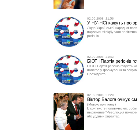
02.09.2008, 21:56
У НУ-НСі кажуть про зра
Лідер Української народної пар
парламенті відбулася політична 
регіонів.
02.09.2008, 21:43
БЮТ і Партія регіонів 
БЮТ і Партія регіонів готують к
полягає у формуванні та закріп
Президента.
02.09.2008, 21:20
Віктор Балога очікує с
(Мовою оригіналу)
В контексте политических собы
выражение "Революция пожирает
абсурдный характер.