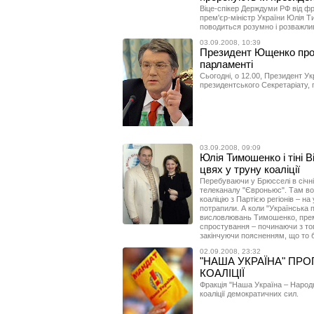
Віце-спікер Держдуми РФ від фр
прем'єр-міністр України Юлія Т
поводиться розумно і розважли
03.09.2008, 10:39
Президент Ющенко прог
парламенті
Сьогодні, о 12.00, Президент 
президентського Секретаріату, 
03.09.2008, 09:09
Юлія Тимошенко і тіні 
цвях у труну коаліції
Перебуваючи у Брюсселі в січні
телеканалу "Євроньюс". Там во
коаліцію з Партією регіонів – на
потрапили. А коли "Українська
висловлювань Тимошенко, прем’
спростування – починаючи з того
закінчуючи поясненням, що то 
02.09.2008, 23:32
"НАША УКРАЇНА" ПРО
КОАЛІЦІЇ
Фракція "Наша Україна – Народ
коаліції демократичних сил.