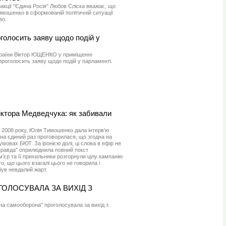
акції "Єдина Росія" Любов Сліска вважає, що
имошенко в сформованій політичній ситуації
во.
олосить заяву щодо подій у
України Віктор ЮЩЕНКО у приміщенні
проголосить заяву щодо подій у парламенті.
Віктора Медведчука: як забивали
 2008 року, Юлія Тимошенко дала інтерв’ю
на єдиний раз проговорилася, що згодна на
 умовах БЮТ. За іронією долі, ці слова в ефір не
 правда" оприлюднила повний текст
єр та її прихильники розгорнули цілу кампанію
, що цього взагалі цього не говорила і
був невдалий жарт.
ГОЛОСУВАЛА ЗА ВИХІД З
на самооборона" проголосувала за вихід з