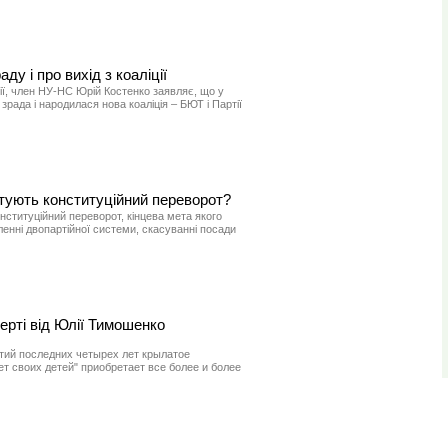
ду і про вихід з коаліції
тії, член НУ-НС Юрій Костенко заявляє, що у
зрада і народилася нова коаліція – БЮТ і Партії
готують конституційний переворот?
онституційний переворот, кінцева мета якого
ленні двопартійної системи, скасуванні посади
мерті від Юлії Тимошенко
тий последних четырех лет крылатое
 своих детей" приобретает все более и более