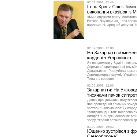
02.09.2008, 15:46
Ігорь Кріль: Союз Тим
виконання вказівок із 
«Ми є свідками пакту Молотова
Віктора Януковича», - так проко
парламенті народний депутат Ук
02.09.2008, 12:08
На Закарпатті обмежено
кордоні з Угорщиною
Як повідомили у Відділі з питань
Державної прикордонної служби
Департамент Республіканського
Держприкордонслужбу України п
Тиса з 1 вересня.
02.09.2008, 12:00
Закарпаття: На Ужгоро
тисячами пачок сигаре
Днями працівниками податкової м
час проведення спільних заход
застави "Соломоново" (Ужгородс
"Контрабанді-Стоп" виявлено с
сигарет "Прилуки особливі" віт
збору України встановленого зр
01.09.2008, 16:43
Ющенко зустрівся з фр
Самооборона"