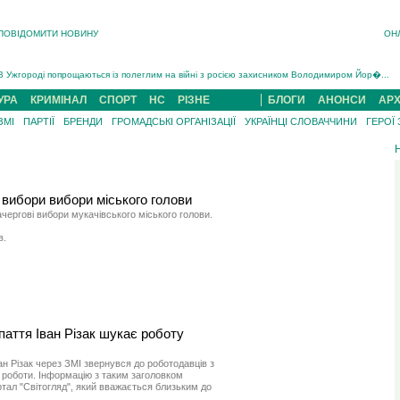
ПОВІДОМИТИ НОВИНУ
ОН
Інструктора районного ТЦК на Закарпатті судитимуть за обвинуваченням у катув...
В Ужгороді попрощаються із полеглим на війні з росією захисником Володимиром Йор�...
В Ужгороді 5 серпня попрощаються із захисником Богданом Югасом, який два роки �...
УРА
Підтвердили загибель захисника із Нанкова на Хустщині Юліана Гербея (ФОТО)[/gree...
КРИМІНАЛ
СПОРТ
НС
РІЗНЕ
БЛОГИ
АНОНСИ
АРХ
На війні з рф поліг військовий з Виноградова Ігнат Роздяловський (ФОТО)...
ЗМІ
ПАРТІЇ
БРЕНДИ
ГРОМАДСЬКІ ОРГАНІЗАЦІЇ
УКРАЇНЦІ СЛОВАЧЧИНИ
ГЕРОЇ
На Хустщині внаслідок ДТП за участі трьох авто постраждали 13 людей (ФОТО)...
Інструктора районного ТЦК на Закарпатті судитимуть за обвинувачен...
вибори вибори міського голови
ергові вибори мукачівського міського голови.
в.
паття Іван Різак шукає роботу
ан Різак через ЗМІ звернувся до роботодавців з
роботи. Інформацію з таким заголовком
тал "Світогляд", який вважається близьким до