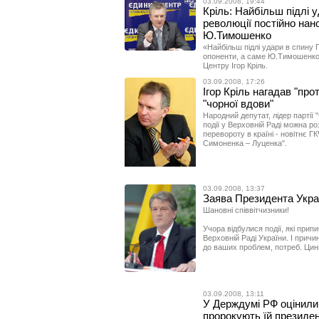
03.09.2008, 19:44
Кріль: Найбільш підлі 
революції постійно нано
Ю.Тимошенко
«Найбільш підлі удари в спину 
опоненти, а саме Ю.Тимошенко»
Центру Ігор Кріль.
03.09.2008, 17:26
Ігор Кріль нагадав "пр
"чорної вдови"
Народний депутат, лідер партії 
події у Верховній Раді можна р
перевороту в країні - новітнє 
Симоненка – Луценка".
03.09.2008, 13:37
Заява Президента Украї
Шановні співвітчизники!
Учора відбулися події, які припи
Верховній Раді України. І причи
до ваших проблем, потреб. Цині
03.09.2008, 13:11
У Держдумі РФ оцінили
пророкують їй президе