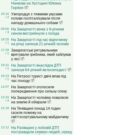
Нанкова на Хустщині Юліана
Гербея
10:10
Ужгородця з тяжкими укусами
/ 2
голови госпіталізували після
нападу домашнього собаки
09:00
На Закарпатті жінка з 9-річним
/ 3
сином вистрибнули з поїзда
18:25
На Закарпатті під час відпочинку
/ 1
на річці загинув 21-річний чоловік
17:29
Закарпатські рятувальники
/ 1
врятували грибника, який заблукав
у лісі
16:41
На Закарпатті внаслідок ДТП
/ 1
загинув 64-річний велосипедист
16:23
На Петросі турист двічі впав під
/ 1
час походу
14:57
На Закарпатті оголосили
попередження про сильну спеку
13:34
На Закарпатті чоловіка повалили
/ 4
на землю й обікрали
12:18
На Тячівщині понад 14 годин
гасили пожежу на
сміттєсортувальному майданчику
12:12
На Рахівщині у лобовій ДТП
постраждали семеро людей, серед