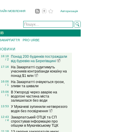
ЛАЙН МОВЛЕННЯ
Авторизація
ІВ
 ЗАКАРПАТТЯ
PRO URBE
НОВИНИ
18:18
Понад 200 будинків постраждали
/ 2
від буревію на Берегівщині
17:16
На Закарпатті судитимуть
учасників контрабанди кокаїну на
понад $1 млн
16:06
На Закарпатті очікуються грози,
/ 1
зливи та шквали
15:06
В Ужгороді через аварію на
/ 1
водогоні частина міста
залишилася без води
13:53
У Мукачеві зупинили нетверезого
водія без посвідчення
12:43
Закарпатський ОТЦК та СП
/ 4
спростував інформацію про
обшуки в Мукачівському ТЦК
11:18
13 серпня закарпатців чекає