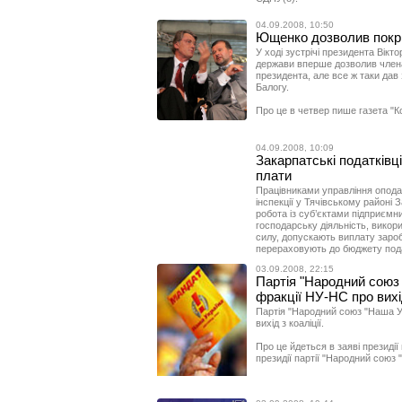
04.09.2008, 10:50
Ющенко дозволив покрит
У ході зустрічі президента Вік
держави вперше дозволив членам
президента, але все ж таки дав 
Балогу.
Про це в четвер пише газета "К
04.09.2008, 10:09
Закарпатські податківц
плати
Працівниками управління опода
інспекції у Тячівському районі 
робота із суб’єктами підприємни
господарську діяльність, вико
силу, допускають виплату заробі
перераховують до бюджету подат
03.09.2008, 22:15
Партія "Народний союз
фракції НУ-НС про вихід
Партія "Народний союз "Наша У
вихід з коаліції.
Про це йдеться в заяві президії 
президії партії "Народний союз 