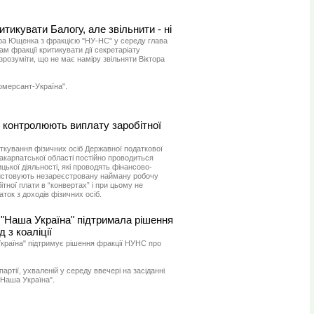
икувати Балогу, але звільнити - ні
тора Ющенка з фракцією "НУ-НС" у середу глава
 фракції критикувати дії секретаріату
зрозуміти, що не має наміру звільняти Віктора
омерсант-Україна".
і контролюють виплату заробітної
ткування фізичних осіб Державної податкової
Закарпатської області постійно проводиться
цької діяльності, які проводять фінансово-
ристовують незареєстровану найману робочу
тної плати в “конвертах” і при цьому не
ок з доходів фізичних осіб.
 "Наша Україна" підтримала рішення
 з коаліції
країна" підтримує рішення фракції НУНС про
партії, ухваленій у середу ввечері на засіданні
"Наша Україна".