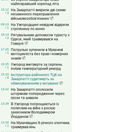
найяскравіший зорепад літа
10:12
На Закарпатті викрили дві схеми
/ 4
незаконного переправлення
військовозобов’язаних
09:13
На Ужгородщині невідомі відкрили
/ 1
стрілянину по конях
18:13
Рятувальники допомогли туристу з
/ 2
Одеси, який травмувався на
Говерлі
17:45
Патрульні зупинили в Мукачеві
/ 1
мотоцикліста без прав і номерних
знаків
16:35
Ужгород вчетверте за серпень
/ 1
побив температурний рекорд
15:33
Інструктора районного ТЦК на
/ 8
Закарпатті судитимуть за
обвинуваченням у катуванні
14:42
На Закарпатті оголосили
штормове попередження через
грози та шквали
13:29
В Ужгороді попрощаються із
полеглим на війні з росією
захисником Володимиром
Йорданом
12:34
На Мукачівщині 8-річного хлопчика
/ 1
травмував кінь