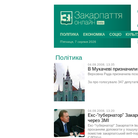
ПОЛІТИКА
ЕКОНОМІКА
СОЦІО
КУЛЬТ
П'ятниця, 7 серпня 2026
Політика
04.09.2008, 13:35
В Мукачеві призначили 
Верховна Рада призначила позач
За про голосувало 347 депутаті
04.09.2008, 13:20
Екс-"губернатор" Закар
через ЗМІ
Екс-"губернатор" Закарпаття Ів
проханням допомогти у пошуку 
помістив закарпатський веб-пор
СДПУ(о).