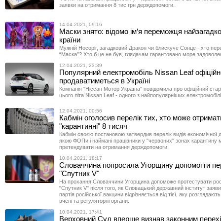
заявки на отримання 8 тис грн держдопомоги.
14.04.2021, 09:16
Маски знято: відомо ім’я переможця найзагадк
країни
Мужній Носоріг, загадковий Дракон чи блискуче Сонце - хто пе
“Маска”? Хто б це не був, глядачам гарантовано море задоволе
12.04.2021, 23:39
Популярний електромобіль Nissan Leaf офіційн
продаватиметься в Україні
Компанія "Ніссан Мотор Україна" повідомила про офіційний стар
цього літа Nissan Leaf - одного з найпопулярніших електромобілів
12.04.2021, 00:56
Кабмін оголосив перелік тих, хто може отримат
"карантинні" 8 тисяч
Кабмін своєю постановою затвердив перелік видів економічної ді
якою ФОПи і наймані працівники у "червоних" зонах карантину
претендувати на отримання держдопомоги.
10.04.2021, 18:17
Словаччина попросила Угорщину допомогти пе
"Спутник V"
На прохання Словаччини Угорщина допоможе протестувати рос
"Спутник V" після того, як Словацький державний інститут заяв
партія російської вакцини відрізняється від тієї, яку розглядают
вчені та регуляторні органи.
10.04.2021, 17:41
Верховний Суд вперше визнав законним перехі