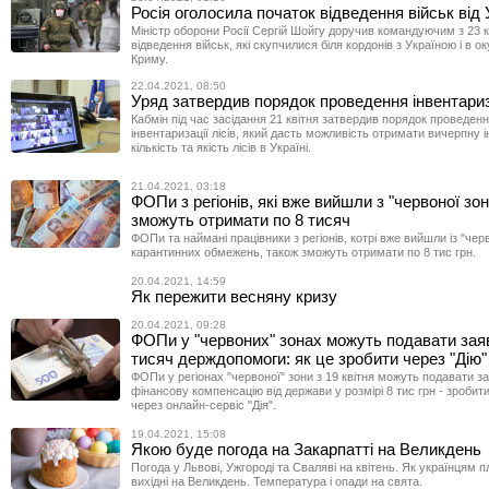
Росія оголосила початок відведення військ від 
Міністр оборони Росії Сергій Шойгу доручив командуючим з 23 к
відведення військ, які скупчилися біля кордонів з Україною і в 
Криму.
22.04.2021, 08:50
Уряд затвердив порядок проведення інвентариза
Кабмін під час засідання 21 квітня затвердив порядок проведенн
інвентаризації лісів, який дасть можливість отримати вичерпну
кількість та якість лісів в Україні.
21.04.2021, 03:18
ФОПи з регіонів, які вже вийшли з "червоної зон
зможуть отримати по 8 тисяч
ФОПи та наймані працівники з регіонів, котрі вже вийшли із "чер
карантинних обмежень, також зможуть отримати по 8 тис грн.
20.04.2021, 14:59
Як пережити весняну кризу
20.04.2021, 09:28
ФОПи у "червоних" зонах можуть подавати заяв
тисяч держдопомоги: як це зробити через "Дію"
ФОПи у регіонах "червоної" зони з 19 квітня можуть подавати з
фінансову компенсацію від держави у розмірі 8 тис грн - зробит
через онлайн-сервіс "Дія".
19.04.2021, 15:08
Якою буде погода на Закарпатті на Великдень
Погода у Львові, Ужгороді та Сваляві на квітень. Як українцям 
вихідні на Великдень. Температура і опади на свята.