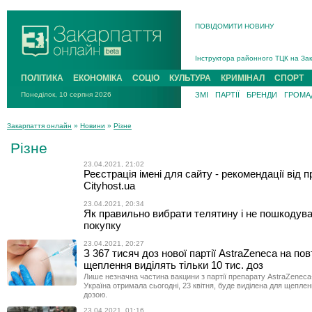
ПОВІДОМИТИ НОВИНУ
На війні загинув 26-річний військо
Інструктора районного ТЦК на Зак
В Ужгороді попрощаються із полег
ПОЛІТИКА
ЕКОНОМІКА
СОЦІО
КУЛЬТУРА
КРИМІНАЛ
СПОРТ
В Ужгороді 5 серпня попрощаються
Понеділок, 10 серпня 2026
ЗМІ
ПАРТІЇ
БРЕНДИ
ГРОМАД
Підтвердили загибель захисника і
На війні з рф поліг військовий з 
Закарпаття онлайн
»
Новини
»
Різне
На війні загинув 26-річний військо
Різне
23.04.2021, 21:02
Реєстрація імені для сайту - рекомендації від 
Cityhost.ua
23.04.2021, 20:34
Як правильно вибрати телятину і не пошкодува
покупку
23.04.2021, 20:27
З 367 тисяч доз нової партії AstraZeneca на пов
щеплення виділять тільки 10 тис. доз
Лише незначна частина вакцини з партії препарату AstraZeneca
Україна отримала сьогодні, 23 квітня, буде виділена для щепле
дозою.
23.04.2021, 01:16