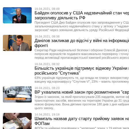
16.04.2021, 08:49
Байден оголосив у США надзвичайний стан че
загрозливу діяльність РФ
Президент США Джо Байден оголосив про запровадження у СШ
загальнонаціонального надзвичайного стану у зв’язку з "надзв
загрозою" через зовнішню діяльність уряду Російської Федерації
16.04.2021, 08:38
Данілов закликав до відсічі у війні на інформац
фронті
Секретар Ради національної безпеки і оборони Олексій Данілов
попросив журналістів подавати максимально перевірену і точну
період активізації пропагандистської кампанії російського агрес
16.04.2021, 08:32
Більшість українців підтримує відмову України 
російського "Спутника"
63% українців підтримують те, що влада не планує використову
вакцину від коронавірусу "Спутник-V", 23% – мають протилежну
16.04.2021, 08:23
ВР ухвалила новий закон про розмитнення "єв
Згідно із законом, за який проголосували 235 нардепів, митне 
транспортних засобів, ввезених на територію України до 31 груд
новою формулою. Вона діятиме протягом 180 днів з дня набран
цього закону.
14.04.2021, 19:18
Шмигаль назвав дату старту прийому заявок на
ФОПам
ФОПи та наймані працівники у "червоних" зонах з 19 квітня зм