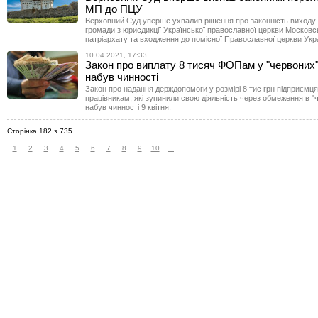
МП до ПЦУ
Верховний Суд уперше ухвалив рішення про законність виходу р
громади з юрисдикції Української православної церкви Московс
патріархату та входження до помісної Православної церкви Укр
10.04.2021, 17:33
Закон про виплату 8 тисяч ФОПам у "червоних"
набув чинності
Закон про надання держдопомоги у розмірі 8 тис грн підприєм
працівникам, які зупинили свою діяльність через обмеження в "
набув чинності 9 квітня.
Сторінка 182 з 735
1
2
3
4
5
6
7
8
9
10
...