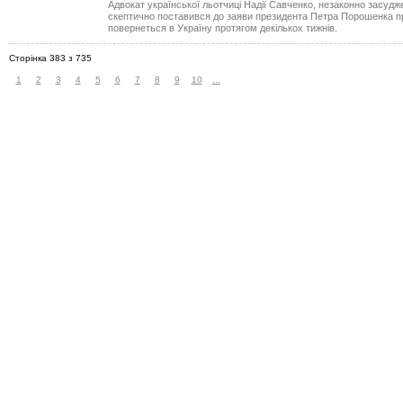
Адвокат української льотчиці Надії Савченко, незаконно засуджен
скептично поставився до заяви президента Петра Порошенка пр
повернеться в Україну протягом декількох тижнів.
Сторінка 383 з 735
1
2
3
4
5
6
7
8
9
10
...