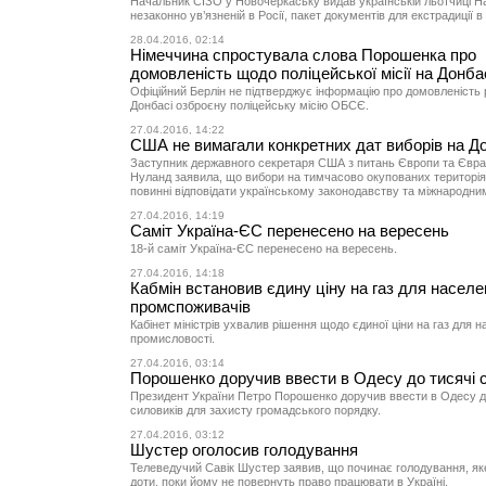
Начальник СІЗО у Новочеркаську видав українській льотчиці На
незаконно ув’язненій в Росії, пакет документів для екстрадиції в
28.04.2016, 02:14
Німеччина спростувала слова Порошенка про
домовленість щодо поліцейської місії на Донба
Офіційний Берлін не підтверджує інформацію про домовленість 
Донбасі озброєну поліцейську місію ОБСЄ.
27.04.2016, 14:22
США не вимагали конкретних дат виборів на Д
Заступник державного секретаря США з питань Європи та Євразі
Нуланд заявила, що вибори на тимчасово окупованих територі
повинні відповідати українському законодавству та міжнародни
27.04.2016, 14:19
Саміт Україна-ЄС перенесено на вересень
18-й саміт Україна-ЄС перенесено на вересень.
27.04.2016, 14:18
Кабмін встановив єдину ціну на газ для населе
промспоживачів
Кабінет міністрів ухвалив рішення щодо єдиної ціни на газ для 
промисловості.
27.04.2016, 03:14
Порошенко доручив ввести в Одесу до тисячі 
Президент України Петро Порошенко доручив ввести в Одесу д
силовиків для захисту громадського порядку.
27.04.2016, 03:12
Шустер оголосив голодування
Телеведучий Савік Шустер заявив, що починає голодування, як
доти, поки йому не повернуть право працювати в Україні.