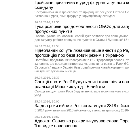
Гройсман призначив в уряд фігуранта гучного к
скандалу
Заступником міністра екології та природних ресурсів Остапа С
Віктор Канцурак, який фігурує у корупційному скандалі.
26.04.2016, 12:55
Тука розповів про домовленості ОБСЄ для зап
пропускних пунктів
Голова Луганської області Георгій Тука заявляє про певні домо
для запуску роботи пропускних пунктів в Станиці Луганській і З
26.04.2016, 12:54
Нідерланди хочуть якнайшвидше внести до Р
пропозицію про безвізовий режим з Україною
Постійний представник головуючих в ЄС Нідерландів посол Піте
запевнив, що президентство планує внести на розгляд Ради ЄС
Єврокомісії надати Україні безвізовий режим якнайскоріше - пр
наступних декількох місяців.
26.04.2016, 02:37
Санкції проти Росії будуть зняті лише після пов
реалізації Мінських угод - Білий дім
Санкції заходу проти Росії будуть зняті лише після повного вик
угод.
25.04.2016, 19:02
За два роки війни з Росією загинули 2818 війсь
З 2014 року загинули 2818 військових, з яких за три місяці 2016-г
25.04.2016, 18:57
Адвокат Савченко розкритикувував слова Пор
її швидке повернення