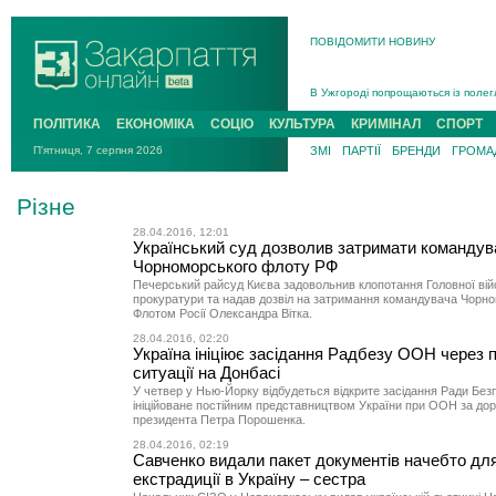
ПОВІДОМИТИ НОВИНУ
Інструктора районного ТЦК на Зак
В Ужгороді попрощаються із полег
В Ужгороді 5 серпня попрощаються
ПОЛІТИКА
ЕКОНОМІКА
СОЦІО
КУЛЬТУРА
КРИМІНАЛ
СПОРТ
Підтвердили загибель захисника і
П'ятниця, 7 серпня 2026
ЗМІ
ПАРТІЇ
БРЕНДИ
ГРОМАД
На війні з рф поліг військовий з 
На Хустщині внаслідок ДТП за уча
Різне
Інструктора районного ТЦК на Зак
28.04.2016, 12:01
Український суд дозволив затримати командув
Чорноморського флоту РФ
Печерський райсуд Києва задовольнив клопотання Головної вій
прокуратури та надав дозвіл на затримання командувача Чорн
Флотом Росії Олександра Вітка.
28.04.2016, 02:20
Україна ініціює засідання Радбезу ООН через 
ситуації на Донбасі
У четвер у Нью-Йорку відбудеться відкрите засідання Ради Бе
ініційоване постійним представництвом України при ООН за до
президента Петра Порошенка.
28.04.2016, 02:19
Савченко видали пакет документів начебто дл
екстрадиції в Україну – сестра