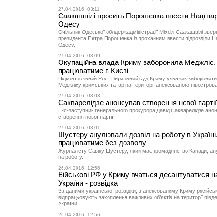
27.04.2016, 03:11
Саакашвілі просить Порошенка ввести Нацгвар
Одесу
Очільник Одеської облдержадміністрації Міхеіл Саакашвілі звер
президента Петра Порошенка із проханням ввести підрозділи На
Одесу.
27.04.2016, 03:09
Окупаційна влада Криму заборонила Меджліс.
працюватиме в Києві
Підконтрольний Росії Верховний суд Криму ухвалив заборонити 
Меджлісу кримських татар на території анексованого півострова
27.04.2016, 03:03
Сакварелідзе анонсував створення нової партії
Екс-заступник генерального прокурора Давід Сакварелідзе ано
створення нової партії.
27.04.2016, 03:01
Шустеру анулювали дозвіл на роботу в Україні.
працюватиме без дозволу
Журналісту Савіку Шустеру, який має громадянство Канади, ан
на роботу.
26.04.2016, 12:56
Військові РФ у Криму вчаться десантуватися на
України - розвідка
За даними української розвідки, в анексованому Криму російські
відпрацьовують захоплення важливих об’єктів на території півде
України.
26.04.2016, 12:56