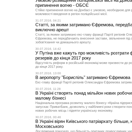
Умовою розміщення поліцейської місії на Донбас
припинення вогню - ОБСЄ
Стійке припинення вогню на Донбасі є умовою, необхідною для 
можливості введення в регіон поліцейської місії.
31.07.2016, 04:21
Статті, за якими затримано Єфремова, передб
виключно арешт
Статті, за якими затримано екс-главу фракції Партії регіонів О
Єфремова, не передбачають внесення застави, звільнення під 
зобов'язання чи домашнього арешту.
30.07.2016, 14:42
У Путіна вже кажуть про можливість розтрати 
резервів до кінця 2017 року
Відсутність реформ в російській економіці може призвести до р
до кінця 2017 року.
30.07.2016, 13:00
В аеропорту "Бориспіль" затримано Єфремова
Екс-главу фракції Партії регіонів Олександра Єфремова затрим
30.07.2016, 11:28
В Україні створять понад мільйон нових робочи
малому бізнесі
Національна програма розвитку малого бізнесу «Країна підприєм
запускає ПриватБанк, дозволить у найближчі роки створити пон
нових робочих місць і підняти українську економіку.
30.07.2016, 00:46
В Україні вірян Київського патріархату більше, 
Московського
Дослідження показало, що більшість опитаних православних укр