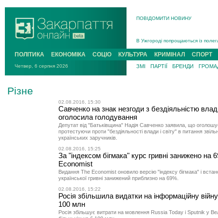
ПОВІДОМИТИ НОВИНУ
Інструктора районного ТЦК на Зак
В Ужгороді попрощаються із полег
В Ужгороді 5 серпня попрощаються
ПОЛІТИКА
ЕКОНОМІКА
СОЦІО
КУЛЬТУРА
КРИМІНАЛ
СПОРТ
Підтвердили загибель захисника і
Четвер, 6 серпня 2026
ЗМІ
ПАРТІЇ
БРЕНДИ
ГРОМАД
На війні з рф поліг військовий з 
На Хустщині внаслідок ДТП за уча
Різне
Інструктора районного ТЦК на Зак
02.08.2016, 15:30
Савченко на знак незгоди з бездіяльністю влад
оголосила голодування
Депутат від "Батьківщина" Надія Савченко заявила, що оголошу
протестуючи проти "бездіяльності влади і світу" в питання звіль
українських заручників.
02.08.2016, 15:25
За "індексом бігмака" курс гривні занижено на 
Economist
Видання The Economist оновило версію "індексу бігмака" і вста
української гривні занижений приблизно на 69%.
02.08.2016, 15:22
Росія збільшила видатки на інформаційну війну
100 млн
Росія збільшує витрати на мовлення Russia Today і Sputnik у Вел