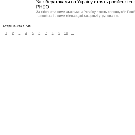
За кібератаками на Україну стоять російські с
РНБО
За кібернетичними атаками на Україну стоять спецслужби Росій
та пов'язані з ними міжнародні хакерські угруповання.
Сторінка 364 з 735
1
2
3
4
5
6
7
8
9
10
...