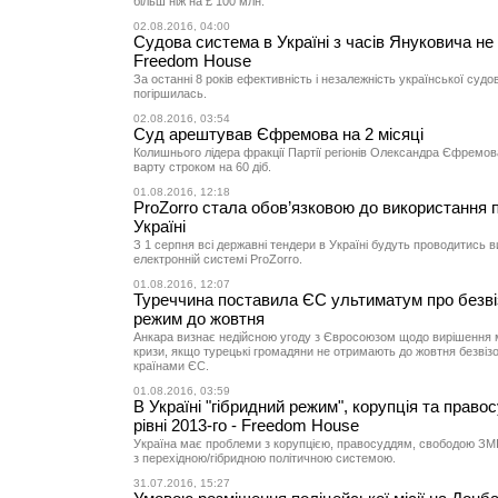
більш ніж на £ 100 млн.
02.08.2016, 04:00
Судова система в Україні з часів Януковича не 
Freedom House
За останні 8 років ефективність і незалежність української судо
погіршилась.
02.08.2016, 03:54
Суд арештував Єфремова на 2 місяці
Колишнього лідера фракції Партії регіонів Олександра Єфремов
варту строком на 60 діб.
01.08.2016, 12:18
ProZorro стала обов’язковою до використання п
Україні
З 1 серпня всі державні тендери в Україні будуть проводитись 
електронній системі ProZorro.
01.08.2016, 12:07
Туреччина поставила ЄС ультиматум про безві
режим до жовтня
Анкара визнає недійсною угоду з Євросоюзом щодо вирішення м
кризи, якщо турецькі громадяни не отримають до жовтня безвіз
країнами ЄС.
01.08.2016, 03:59
В Україні "гібридний режим", корупція та право
рівні 2013-го - Freedom House
Україна має проблеми з корупцією, правосуддям, свободою ЗМ
з перехідною/гібридною політичною системою.
31.07.2016, 15:27