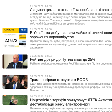
01.06.2020, 20:09
Лицьова цегла: технології та особливості заст
З плином часу найзапитуванішим матеріалом для зведення буди
огляду на те, що на ринку існує безліч варіантів, то і вибирати і
довго і болісно. У всьому розмаїтті будівельних матеріалів важ
той, який і буде найбільш вигідним вибором.
31.05.2020, 16:06
В Україні за добу виявили майже півтисячі нов
заражених коронавірусом
Протягом минулої доби, 30 травня, в Україні виявили 468 нових
захворювання на коронавірус, днем раніше цей показник склад
зараження.
31.05.2020, 02:24
Рейтинг довіри до Путіна впав до 25%
Рейтинг довіри до президента Росії Володимира Путіна опустив
30.05.2020, 03:44
Трамп розірвав стосунки із ВООЗ
США тимчасово припиняють всі відносини зі Всесвітньою орган
здоров'я в зв'язку з її відмовою від проведення реформ, на яки
Вашингтон.
30.05.2020, 03:33
Нацкомісія з тарифів звинувачує ДТЕК Ахмето
дестабілізації ринку електроенергії
Нацкомісія, що здійснює держрегулювання у сферах енергетики
звинувачує у ціновому провалі на ринку електроенергії "на доб