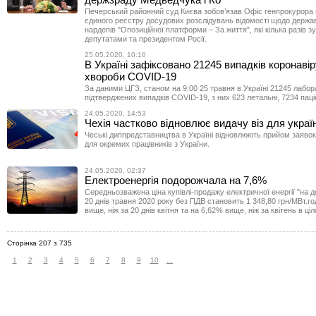
Печерський районний суд Києва зобов’язав Офіс генпрокурора 
єдиного реєстру досудових розслідувань відомості щодо держа
нардепів "Опозиційної платформи – За життя", які кілька разів з
депутатами та президентом Росії.
25.05.2020, 10:16
В Україні зафіксовано 21245 випадків коронавір
хвороби COVID-19
За даними ЦГЗ, станом на 9:00 25 травня в Україні 21245 лабо
підтверджених випадків COVID-19, з них 623 летальні, 7234 пац
24.05.2020, 14:53
Чехія частково відновлює видачу віз для украї
Чеські диппредставництва в Україні відновлюють прийом заявок
для окремих працівників з України.
24.05.2020, 02:37
Електроенергія подорожчала на 7,6%
Середньозважена ціна купівлі-продажу електричної енергії "на д
20 днів травня 2020 року без ПДВ становить 1 348,80 грн/МВт.го
вище, ніж за 20 днів квітня та на 6,62% вище, ніж за квітень в ці
Сторінка 207 з 735
1
2
3
4
5
6
7
8
9
10
...