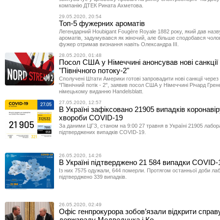
компанію ДТЕК Рината Ахметова.
29.05.2020, 20:54
Топ-5 фужерних ароматів
Легендарний Houbigant Fougère Royale 1882 року, який дав назв
ароматів, задумувався як жіночий, але більше сподобався чоло
фужер отримав визнання навіть Олександра III.
28.05.2020, 01:48
Посол США у Німеччині анонсував нові санкції
"Північного потоку-2"
Сполучені Штати Америки готові запровадити нові санкції через
"Північний потік - 2", заявив посол США у Німеччині Річард Грен
німецькому виданню Handelsblatt.
27.05.2020, 12:57
В Україні зафіксовано 21905 випадків коронавір
хвороби COVID-19
За даними ЦГЗ, станом на 9:00 27 травня в Україні 21905 лабо
підтверджених випадків COVID-19.
26.05.2020, 14:26
В Україні підтверджено 21 584 випадки COVID-
Із них 7575 одужали, 644 померли. Протягом останньої доби ла
підтверджено 339 випадків.
26.05.2020, 02:49
Офіс генпрокурора зобов’язали відкрити справ
держзраду Медведчука і Ко