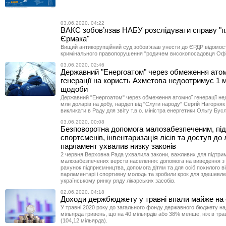
03.06.2020, 04:22
ВАКС зобов’язав НАБУ розслідувати справу "п
Єрмака"
Вищий антикорупційний суд зобов’язав унести до ЄРДР відомос
кримінального правопорушення "родичем високопосадовця Офі
03.06.2020, 02:46
Державний "Енергоатом" через обмеження ато
генерації на користь Ахметова недоотримує 1 
щодоби
Державний "Енергоатом" через обмеження атомної генерації не
млн доларів на добу, нардеп від "Слуги народу" Сергій Нагорняк
викликати в Раду для звіту т.в.о. міністра енергетики Ольгу Бус
03.06.2020, 00:08
Безповоротна допомога малозабезпеченим, пі
спортсменів, інвентаризація лісів та доступ до л
парламент ухвалив низку законів
2 червня Верховна Рада ухвалила закони, важливих для підтри
малозабезпечених верств населення: допомога на виведення з б
рахунок підприємництва, допомога дітям та для осіб похилого ві
парламентарі і спортивну молодь та зробили крок для здешевл
українському ринку ряду лікарських засобів.
02.06.2020, 04:18
Доходи держбюджету у травні впали майже на
У травні 2020 року до загального фонду державного бюджету на
мільярда гривень, що на 40 мільярдів або 38% менше, ніж в тра
(104,12 мільярда).